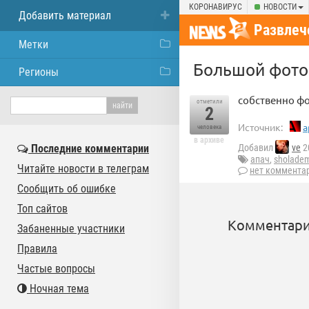
КОРОНАВИРУС
НОВОСТИ
Добавить материал
Развлеч
Метки
Большой фотоо
Регионы
собственно фо
отметили
2
Источник:
a
человека
в архиве
Последние комментарии
Добавил
ve
2
апач
,
sholade
Читайте новости в телеграм
нет коммента
Сообщить об ошибке
Топ сайтов
Комментари
Забаненные участники
Правила
Частые вопросы
Ночная тема