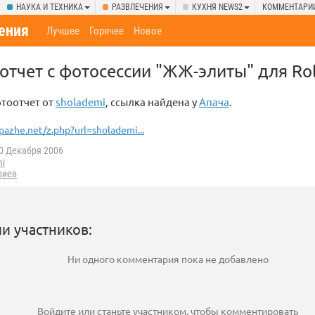
НАУКА И ТЕХНИКА
РАЗВЛЕЧЕНИЯ
КУХНЯ NEWS2
КОММЕНТАРИ
ения
Лучшее
Горячее
Новое
тчет с фотосессии "ЖЖ-элиты" для Rol
тоотчет от
sholademi
, ссылка найдена у
Апача
.
pazhe.net/z.php?url=sholademi...
0 Декабря 2006
mi
риев
и участников:
Ни одного комментария пока не добавлено
Войдите
или
станьте участником
, чтобы комментировать