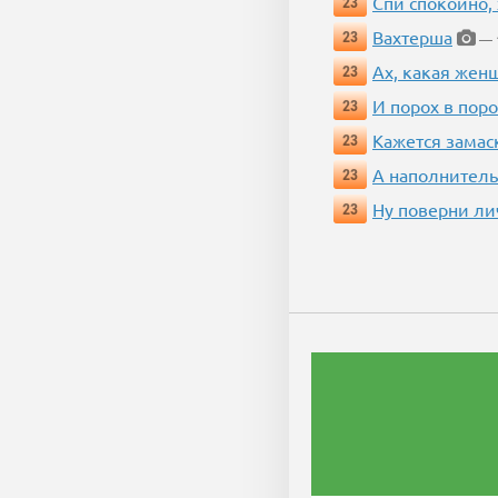
Спи спокойно, 
23
Вахтерша
23
— 1
Ах, какая жен
23
И порох в поро
23
Кажется замас
23
А наполнитель
23
Ну поверни ли
23