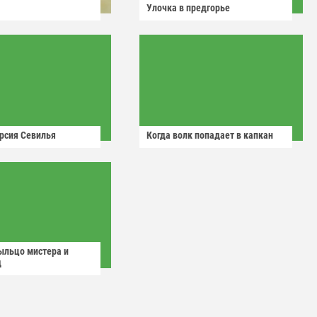
Улочка в предгорье
рсия Севилья
Когда волк попадает в капкан
ыльцо мистера и
д