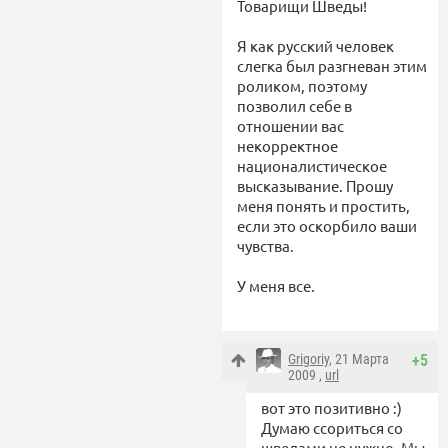
Товарищи Шведы!
Я как русский человек
слегка был разгневан этим
роликом, поэтому
позволил себе в
отношении вас
некорректное
националистическое
высказывание. Прошу
меня понять и простить,
если это оскорбило ваши
чувства.
У меня все.
Grigoriy
, 21 Марта
+5
2009 ,
url
вот это позитивно :)
Думаю ссориться со
шведами не нужно. Мы