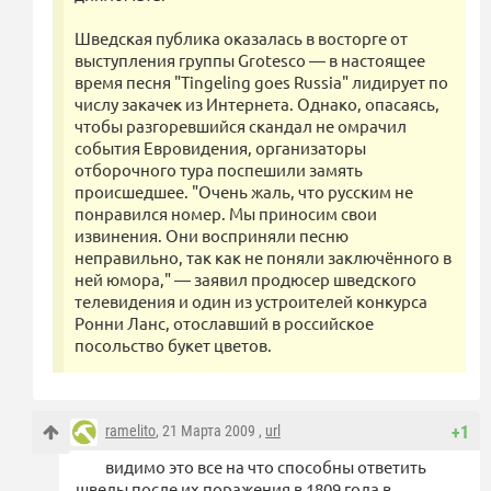
Шведская публика оказалась в восторге от
выступления группы Grotesco — в настоящее
время песня "Tingeling goes Russia" лидирует по
числу закачек из Интернета. Однако, опасаясь,
чтобы разгоревшийся скандал не омрачил
события Евровидения, организаторы
отборочного тура поспешили замять
происшедшее. "Очень жаль, что русским не
понравился номер. Мы приносим свои
извинения. Они восприняли песню
неправильно, так как не поняли заключённого в
ней юмора," — заявил продюсер шведского
телевидения и один из устроителей конкурса
Ронни Ланс, отославший в российское
посольство букет цветов.
ramelito
, 21 Марта 2009 ,
url
+1
видимо это все на что способны ответить
шведы после их поражения в 1809 года в