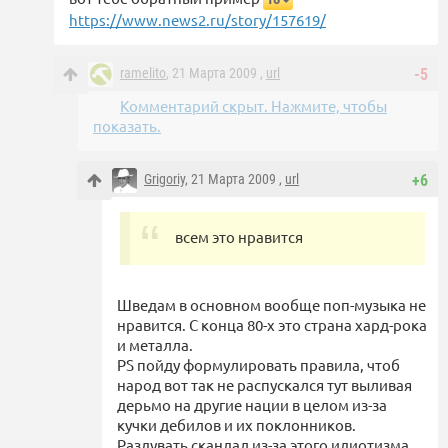
https://www.news2.ru/story/157619/
ramelito
, 21 Марта 2009 ,
url
-5
Комментарий скрыт. Нажмите, чтобы
показать.
Grigoriy
, 21 Марта 2009 ,
url
+6
всем это нравится
Шведам в основном вообще поп-музыка не
нравится. С конца 80-х это страна хард-рока
и металла.
PS пойду формулировать правила, чтоб
народ вот так не распускался тут выливая
дерьмо на другие нации в целом из-за
кучки дебилов и их поклонников.
Раздувать скандал из-за этого идиотизма