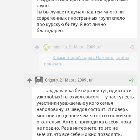
глупо.
Ты бы лучше подумал над тем много ли
современных иностранных групп спело
про курскую битву. Я вот лично
благодарен.
ramelito
, 21 Марта 2009 ,
url
-5
Комментарий скрыт. Нажмите, чтобы
показать.
Grigoriy
, 21 Марта 2009 ,
url
+2
так, давай-ка без мразей тут, идиотов и
узколобых! ты охуел совсем — у нас тут есть
участники уважаемые у кого семья
наполовину из шведов состоит. И поверь
мне они тут ценнее чем кто-то из новичков
оголтелых! Антон, приходи-ка в себя, пока
не поздно. Раз в интернете, то это не
значит, что все себе можно позволять.