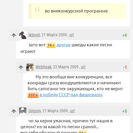
во внеконкурсной программе
latpost
, 21 Марта 2009 ,
url
+6
зато вот
другие
шведы какие песни
16
играют
Webfreak
, 22 Марта 2009 ,
url
-1
Ну это вообще вне конкуренции, все
комрады сразу воодушевляются и начинают
бить сапогами тех окружающих, кто не верит
в победу СССР над фашизмом
.
117
Grigoriy
, 21 Марта 2009 ,
url
+6
чо за херня ужасная, причем тут нация в
целом? из-за какой-то песни сраной...
вот тебе обратный пример
16