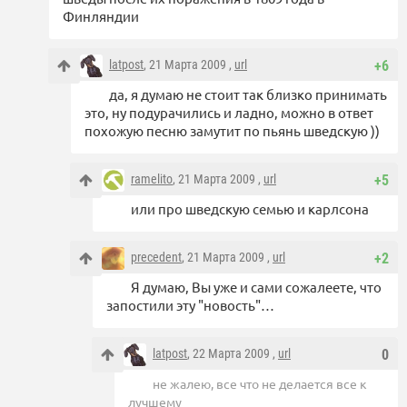
Финляндии
latpost
, 21 Марта 2009 ,
url
+6
да, я думаю не стоит так близко принимать
это, ну подурачились и ладно, можно в ответ
похожую песню замутит по пьянь шведскую ))
ramelito
, 21 Марта 2009 ,
url
+5
или про шведскую семью и карлсона
precedent
, 21 Марта 2009 ,
url
+2
Я думаю, Вы уже и сами сожалеете, что
запостили эту "новость"…
latpost
, 22 Марта 2009 ,
url
0
не жалею, все что не делается все к
лучшему