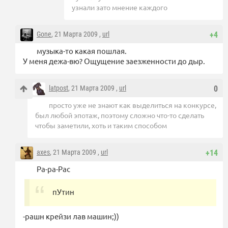
узнали зато мнение каждого
Gone
, 21 Марта 2009 ,
url
+4
музыка-то какая пошлая.
У меня дежа-вю? Ощущение заезженности до дыр.
latpost
, 21 Марта 2009 ,
url
0
просто уже не знают как выделиться на конкурсе,
был любой эпотаж, поэтому сложно что-то сделать
чтобы заметили, хоть и таким способом
axes
, 21 Марта 2009 ,
url
+14
Ра-ра-Рас
пУтин
-рашн крейзи лав машин;))