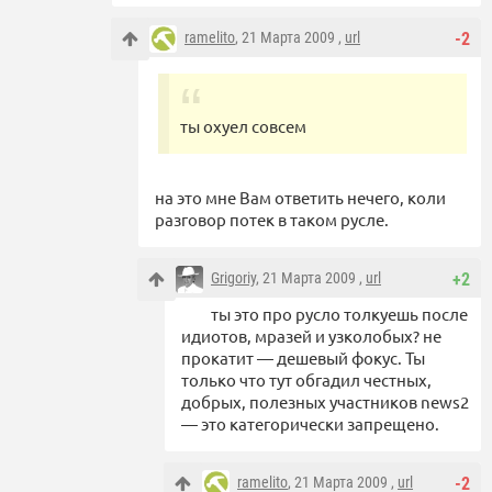
ramelito
, 21 Марта 2009 ,
url
-2
ты охуел совсем
на это мне Вам ответить нечего, коли
разговор потек в таком русле.
Grigoriy
, 21 Марта 2009 ,
url
+2
ты это про русло толкуешь после
идиотов, мразей и узколобых? не
прокатит — дешевый фокус. Ты
только что тут обгадил честных,
добрых, полезных участников news2
— это категорически запрещено.
ramelito
, 21 Марта 2009 ,
url
-2