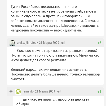
Тупит Российское посольство — ничего
криминального в песне нет, обычный стеб, такое и
раньше случалось. А претензии говорят лишь о
собственном комплексе неполноценности. Спели, и
ладно, сделайте такое же про Швецию, но выводить
на уровень посольства — верх идиотизма.
aleksejtimofeev
, 21 Марта 2009 ,
url
+6
Сколько можно париться из-за разных песенок?
Пусть что хотят то и поют, и закачивают. Мало ли кто
и что делает для своего рейтинга.
Великий народ такими вещами не занимается.
Посольство делать больше нечего, только телевизор
смотреть…
ramelito
, 21 Марта 2009 ,
url
+1
да никто не парится. просто за державу
обидно.