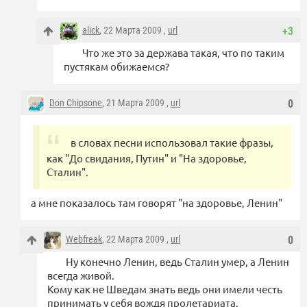
alick
, 22 Марта 2009 ,
url
+3
Что же это за держава такая, что по таким
пустякам обижаемся?
Don Chipsone
, 21 Марта 2009 ,
url
0
в словах песни использовал такие фразы,
как "До свидания, Путин" и "На здоровье,
Сталин".
а мне показалось там говорят "на здоровье, Ленин"
Webfreak
, 22 Марта 2009 ,
url
0
Ну конечно Ленин, ведь Сталин умер, а Ленин
всегда живой.
Кому как не Шведам знать ведь они имели честь
принимать у себя вождя пролетариата.