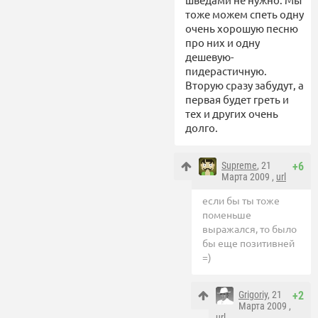
тоже можем спеть одну
очень хорошую песню
про них и одну
дешевую-
пидерастичную.
Вторую сразу забудут, а
первая будет греть и
тех и других очень
долго.
Supreme
, 21
+6
Марта 2009 ,
url
если бы ты тоже
поменьше
выражался, то было
бы еще позитивней
=)
Grigoriy
, 21
+2
Марта 2009 ,
url