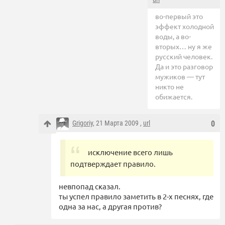
во-первый это
эффект холодной
воды, а во-
вторых… ну я же
русский человек.
Да и это разговор
мужиков — тут
никто не
обижается.
Grigoriy
, 21 Марта 2009 ,
url
0
исключение всего лишь
подтверждает правило.
невпопад сказал.
ты успел правило заметить в 2-х песнях, где
одна за нас, а другая против?