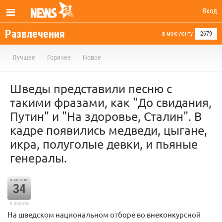
Вход
Развлечения
в мою ленту
2679
Лучшее
Горячее
Новое
Шведы представили песню с
такими фразами, как "До свидания,
Путин" и "На здоровье, Сталин". В
кадре появились медведи, цыгане,
икра, полуголые девки, и пьяные
генералы.
отметили
34
в архиве
На шведском национальном отборе во внеконкурсной