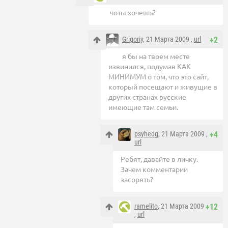
чоты хочешь?
Grigoriy
, 21 Марта 2009 ,
url
+2
я бы на твоем месте
извинился, подумав КАК
МИНИМУМ о том, что это сайт,
который посещают и живущие в
других странах русские
имеющие там семьи.
psyhedg
, 21 Марта 2009 ,
+4
url
Ребят, давайте в личку.
Зачем комментарии
засорять?
ramelito
, 21 Марта 2009
+12
,
url