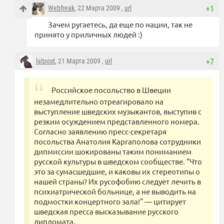
Webfreak
, 22 Марта 2009 ,
url
+1
Зачем ругаетесь, да еще по нации, так не
принято у приличных людей :)
latpost
, 21 Марта 2009 ,
url
+7
Российское посольство в Швеции
незамедлительно отреагировало на
выступление шведских музыкантов, выступив с
резким осуждением представленного номера.
Согласно заявлению пресс-секретаря
посольства Анатолия Каргаполова сотрудники
дипмиссии шокированы таким пониманием
русской культуры в шведском сообществе. "Что
это за сумасшедшие, и каковы их стереотипы о
нашей страны? Их русофобию следует лечить в
психиатрической больнице, а не выводить на
подмостки концертного зала!" — цитирует
шведская пресса высказывание русского
дипломата.