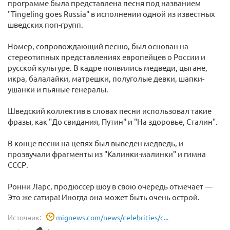
программе была представлена песня под названием
"Tingeling goes Russia" в исполнении одной из известных
шведских поп-групп.
Номер, сопровождающий песню, был основан на
стереотипных представлениях европейцев о России и
русской культуре. В кадре появились медведи, цыгане,
икра, балалайки, матрешки, полуголые девки, шапки-
ушанки и пьяные генералы.
Шведский коллектив в словах песни использовал такие
фразы, как "До свидания, Путин" и "На здоровье, Сталин".
В конце песни на цепях был выведен медведь, и
прозвучали фрагменты из "Калинки-малинки" и гимна
СССР.
Ронни Ларс, продюссер шоу в свою очередь отмечает —
Это же сатира! Иногда она может быть очень острой.
Источник:
mignews.com/news/celebrities/c...