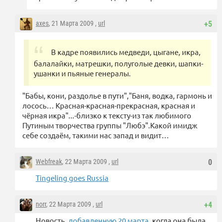
axes
, 21 Марта 2009 ,
url
+5
В кадре появились медведи, цыгане, икра,
балалайки, матрешки, полуголые девки, шапки-
ушанки и пьяные генералы.
"Бабы, кони, раздолье в пути","Баня, водка, гармонь и
лосось… Красная-красная-прекрасная, красная и
чёрная икра"...-близко к тексту-из так любимого
Путиным творчества группы "Любэ".Какой имидж
себе создаём, такими нас запад и видит…
Webfreak
, 22 Марта 2009 ,
url
0
Tingeling goes Russia
norr
, 22 Марта 2009 ,
url
+4
Новость,
добавленную 20 марта,
когда она была