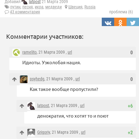
Добавил
latpost
21 Марта 2009
путин
,
песня
,
икра
,
медведи
Швеция
,
Russia
43 комментария
проблема (6)
Комментарии участников:
ramelito
, 21 Марта 2009 ,
url
0
Идиоты. Узколобая нация.
psyhedg
, 21 Марта 2009 ,
url
0
Как такое вообще пропустили?
latpost
, 21 Марта 2009 ,
url
+6
демократия, что хотят то и поют
Grigoriy
, 21 Марта 2009 ,
url
+2