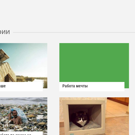
рии
аше
Работа мечты