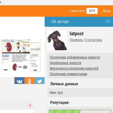
И
Вход
в мою ленту
2679
Об авторе
latpost
Профиль
|
Статистика
Последние добавленные новости
Одобренные новости
Френдлента последних новостей
Последние комментарии
Личные данные
Имя: Igor
Репутация:
-1