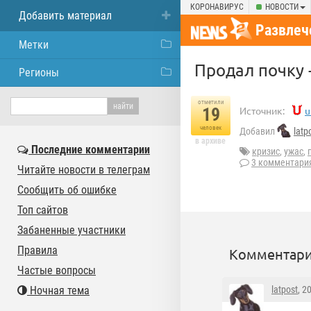
КОРОНАВИРУС
НОВОСТИ
Добавить материал
Развлеч
Метки
Продал почку -
Регионы
отметили
19
Источник:
u
человек
Добавил
latp
в архиве
Последние комментарии
кризис
,
ужас
,
3 комментари
Читайте новости в телеграм
Сообщить об ошибке
Топ сайтов
Забаненные участники
Правила
Комментари
Частые вопросы
Ночная тема
latpost
, 2