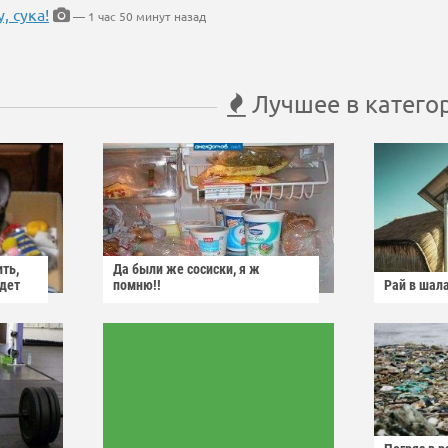
, сука!
— 1 час 50 минут назад
Лучшее в катего
ить,
Да были же сосиски, я ж
йдет
помню!!
Рай в шал