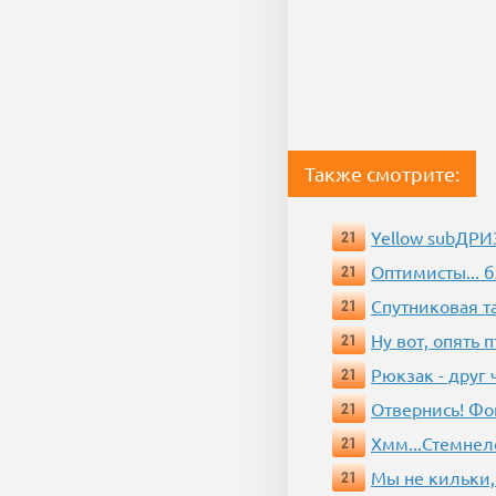
Также смотрите:
Yellow subДР
21
Оптимисты... 
21
Спутниковая т
21
Ну вот, опять 
21
Рюкзак - друг
21
Отвернись! Фо
21
Хмм...Стемнел
21
Мы не кильки,
21