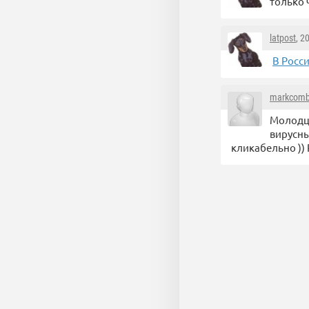
только 
latpost
, 2
В Росс
markcom
Молодцы
вирусны
кликабельно )) Р