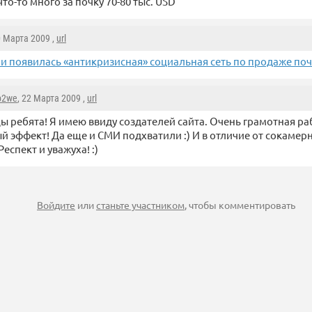
что-то много за почку 70-80 тыс. USD
0 Марта 2009 ,
url
ии появилась «антикризисная» социальная сеть по продаже по
b2we
, 22 Марта 2009 ,
url
 ребята! Я имею ввиду создателей сайта. Очень грамотная ра
й эффект! Да еще и СМИ подхватили :) И в отличие от сокамерн
еспект и уважуха! :)
Войдите
или
станьте участником
, чтобы комментировать