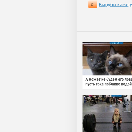
Выруби камеру
21
А может не будем его лов
пусть тока поближе подо