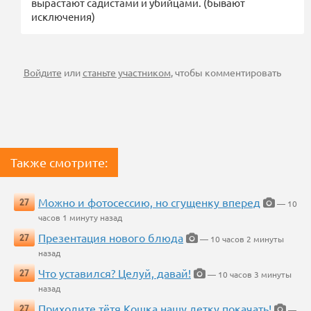
вырастают садистами и убийцами. (бывают
исключения)
Войдите
или
станьте участником
, чтобы комментировать
Также смотрите:
Можно и фотосессию, но сгущенку вперед
27
— 10
часов 1 минуту назад
Презентация нового блюда
27
— 10 часов 2 минуты
назад
Что уставился? Целуй, давай!
27
— 10 часов 3 минуты
назад
Приходите тётя Кошка нашу детку покачать!
27
—