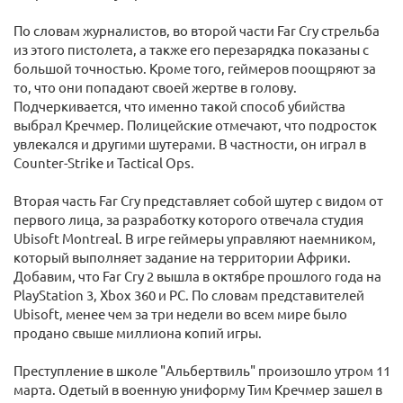
По словам журналистов, во второй части Far Cry стрельба
из этого пистолета, а также его перезарядка показаны с
большой точностью. Кроме того, геймеров поощряют за
то, что они попадают своей жертве в голову.
Подчеркивается, что именно такой способ убийства
выбрал Кречмер. Полицейские отмечают, что подросток
увлекался и другими шутерами. В частности, он играл в
Counter-Strike и Tactical Ops.
Вторая часть Far Cry представляет собой шутер с видом от
первого лица, за разработку которого отвечала студия
Ubisoft Montreal. В игре геймеры управляют наемником,
который выполняет задание на территории Африки.
Добавим, что Far Cry 2 вышла в октябре прошлого года на
PlayStation 3, Xbox 360 и PC. По словам представителей
Ubisoft, менее чем за три недели во всем мире было
продано свыше миллиона копий игры.
Преступление в школе "Альбертвиль" произошло утром 11
марта. Одетый в военную униформу Тим Кречмер зашел в