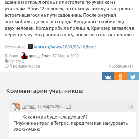
здание и открыл огонь из пистолета по ученикам и
учителям. Убив 12 человек, он покинул школу и застрелил
встретившегося на пути садовника. После он угнал
автомобиль, доехал до города Вендлинген и убил еще
двух человек. Когда прибыла полиция, Кречмер ввязался в
перестрелку. Его ранили в ногу, после чего он застрелился.
Источник:
lenta.ru/news/2009/03/16/farcr...
Добавил
good_dEmon
17 Марта 2009
far cry 2
5 комментариев
проблема (1)
Комментарии участников:
Гордон
, 17 Марта 2009 ,
url
+3
Какая игра будет следующей?
"Мужчина играл в Тетрис, перед тем как замуровать
свою семью"