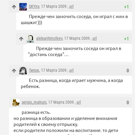
SKYnv
, 17 Марта 2009 ,
url
+1
Прежде чем замочить соседа, он играл с ним в
шашки! )))
aleksejtimofeev
, 17 Марта 2009 ,
url
+1
Прежде чем замочить соседа он играл в
"достань соседа"…
Типок
, 17 Марта 2009 ,
url
0
Есть разница, когда играет мужчина, а когда
ребенок.
sergio_malruni
, 17 Марта 2009 ,
url
0
разница есть.
но разница в образовании и уделение внимания
родителей к своему отпрыску.
если родители положили на воспитание. то дети