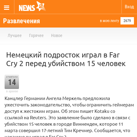
Вход
Развлечения
в мою ленту
2679
Лучшее
Горячее
Новое
Немецкий подросток играл в Far
Cry 2 перед убийством 15 человек
отметили
14
в архиве
Канцлер Германии Ангела Меркель предложила
ужесточить законодательство, чтобы ограничить геймерам
доступ к жестоким играм. Об этом пишет Kotaku со
ссылкой на Reuters. Это заявление было сделано в связи с
убийством 15 человек в городе Винненден, которое 11
марта совершил 17-летний Тим Кречмер. Сообщается, что
накануне он играл в Far Cry 2.