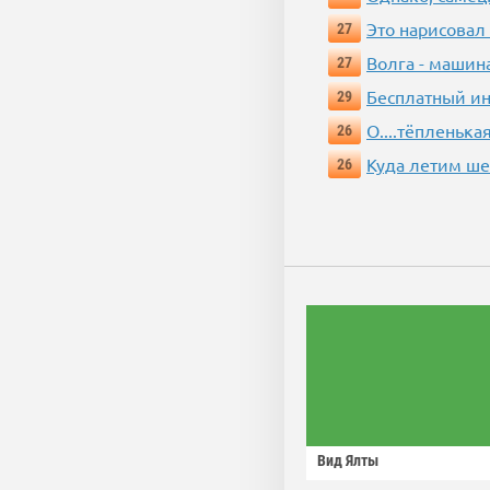
Это нарисовал
27
Волга - машин
27
Бесплатный ин
29
О....тёпленькая
26
Куда летим ш
26
Вид Ялты