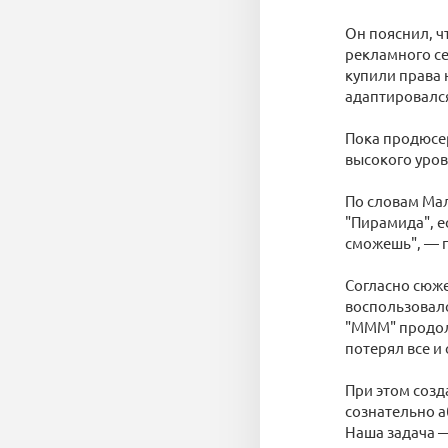
Он пояснил, ч
рекламного се
купили права 
адаптировался
Пока продюсер
высокого уров
По словам Ма
"Пирамида", е
сможешь", — п
Согласно сюже
воспользовалс
"МММ" продолж
потерял все и 
При этом созд
сознательно а
Наша задача —