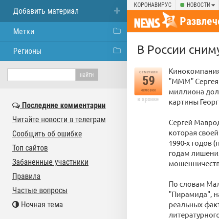
КОРОНАВИРУС
НОВОСТИ
Добавить материал
Развлеч
Метки
В России сни
Регионы
Кинокомпания
отметили
59
"МММ" Сергея 
миллиона дол
человек
в архиве
картины Георг
Последние комментарии
Читайте новости в телеграм
Сергей Мавро
которая свое
Сообщить об ошибке
1990-х годов 
Топ сайтов
годам лишения
Забаненные участники
мошенничество
Правила
По словам Ма
Частые вопросы
"Пирамида", н
реальных факт
Ночная тема
литературног