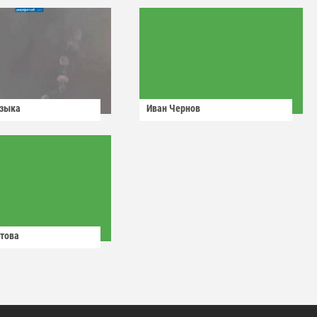
узыка
Иван Чернов
това