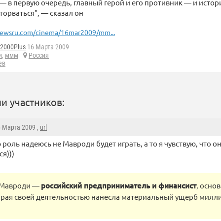
 в первую очередь, главный герой и его противник — и истор
орваться", — сказал он
ewsru.com/cinema/16mar2009/mm...
d2000Plus
16 Марта 2009
и
,
ммм
Россия
ев
и участников:
6 Марта 2009 ,
url
 роль надеюсь не Мавроди будет играть, а то я чувствую, что о
ся)))
 Мавроди —
российский предприниматель и финансист
, осно
рая своей деятельностью нанесла материальный ущерб милл