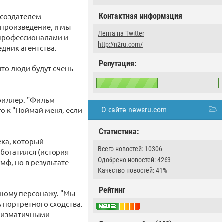
 создателем
Контактная информация
 произведение, и мы
Лента на Twitter
 профессионалами и
http://n2ru.com/
дник агентства.
Репутация:
что люди будут очень
риллер. "Фильм
о к "Поймай меня, если
О сайте newsru.com
Статистика:
ека, который
Всего новостей: 10306
богатился (история
Одобрено новостей: 4263
мф, но в результате
Качество новостей: 41%
Рейтинг
ьному персонажу. "Мы
 портретного сходства.
аризматичными