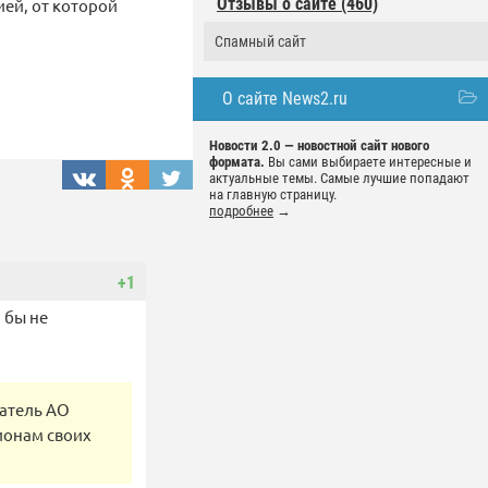
Отзывы о сайте (460)
ией, от которой
Спамный сайт
О сайте News2.ru
Новости 2.0 — новостной сайт нового
формата.
Вы сами выбираете интересные и
актуальные темы. Самые лучшие попадают
на главную страницу.
подробнее
→
+1
н бы не
ватель АО
ионам своих