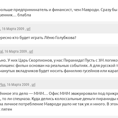
ольше предприниматель и финансист, чем Мавроди. Сразу бы 
шенник… блабла
k
, 16 Марта 2009 ,
url
ресно кто будет играть Лёню Голубкова?
al
, 16 Марта 2009 ,
url
но. У них Царь Скорпионов, у нас Пирамида! Пусть с 3М логикой
апишем: фильм основан на реальных событиях. А для русской 
манутых вкладчиков будет носить фамилию гусейнов или карап
Plus
, 16 Марта 2009 ,
url
тёмное это дело — МММ… Офис МММ эвакуировали под прикр
то ли спецназа. Куда делись колоссальные деньги пирамиды 
на личное потребление Мавроди ушло не так уж и много. В это
х пятен