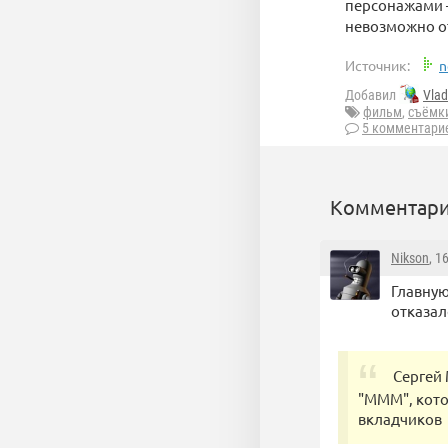
персонажами —
невозможно от
Источник:
n
Добавил
Vla
фильм
,
съёмк
5 комментари
Комментари
Nikson
, 1
Главную
отказал
Сергей
"МММ", кото
вкладчиков