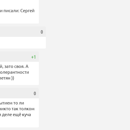
и писали: Сергей
0
+1
, зато своя. А
толерантности
етян ))
0
ытием то ли
никто так толком
м деле ещё куча