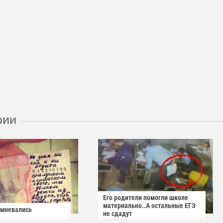
рии
Его родители помогли школе
материально..А остальные ЕГЭ
омневались
не сдадут