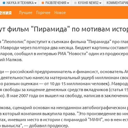
НАУКА И ТЕХНИКА
РАЗВЛЕЧЕНИЯ
КУХНЯ NEWS2
КОММЕНТАРИ
ения
Лучшее
Горячее
Новое
мут фильм "Пирамида" по мотивам ист
 "Леополис" приступит к съемкам фильма "Пирамида" про гла
Мавроди через полтора-два месяца. Бюджет картины составит
ларов, сообщил в интервью РИА "Новости" один из продюсер
ий Малков.
ди — российский предприниматель и финансист, основатель 
й деятельностью нанесла материальный ущерб миллионам свои
(по разным оценкам — от 10 до 15 миллионам человек). Маврод
 свободы за хищение денежных средств вкладчиков (статья 1
). В мае 2007 года он вышел на свободу, написав в заключении
лкова, сценарий основан на неизданном автобиографическом
а который компания выкупила права. "Это произведение во мн
ах, имевших место в истории с пирамидой "МММ", но в нем ес
о вымысла", — добавил продюсер.