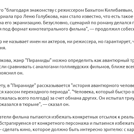
то "благодаря знакомству с режиссером Бахытом Килибаевым,
риала про Леню Голубкова, нам стало известно, что есть такое
на его экранизацию. Безусловно, сценарий по роману делался
 под формат кинотеатрального фильма", — продолжил собесе
 не называет имен ни актеров, ни режиссера, но гарантирует, 
ня.
лкова, жанр "Пирамиды" можно определить как авантюрный т
сли сравнивать с аналогами голливудских фильмов, ближе всег
ояснил он.
ту, в "Пирамиде" рассказывается "история авантюрного челов
я хаосом переходного периода". "Человека, который быстро о
алась всего полгода) за счет обмана других. Он испытал триу
оказался в тюрьме", — сказал он.
атели фильма пытаются избежать конкретных отсылок к реал
бстрагируемся от конкретного персонажа и пытаемся избежать
 сделать кино, которое должно быть интересно зрителю: с х