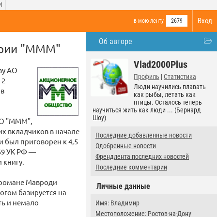
И
Вход
в мою ленту
2679
Об авторе
ории "МММ"
Vlad2000Plus
ву АО
Профиль
|
Статистика
 2
Люди научились плавать
ов
как рыбы, летать как
птицы. Осталось теперь
научиться жить как люди ... (Бернард
Шоу)
АО "МММ",
х вкладчиков в начале
Последние добавленные новости
и был приговорен к 4,5
Одобренные новости
59 УК РФ —
Френдлента последних новостей
 книгу.
Последние комментарии
 романе Мавроди
Личные данные
огом базируется на
ть и немало
Имя: Владимир
Местоположение: Ростов-на-Дону