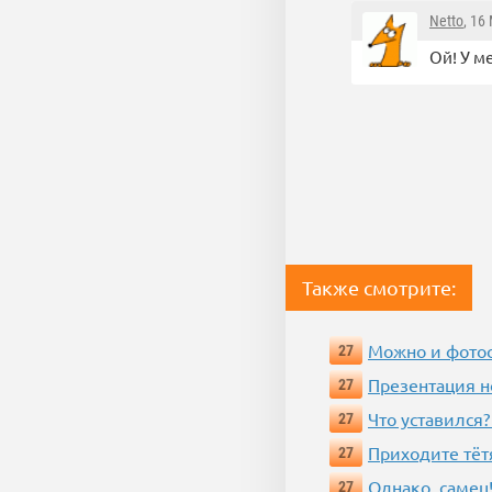
Netto
, 16
Ой! У м
Также смотрите:
Можно и фотос
27
Презентация 
27
Что уставился?
27
Приходите тёт
27
Однако, самец!
27