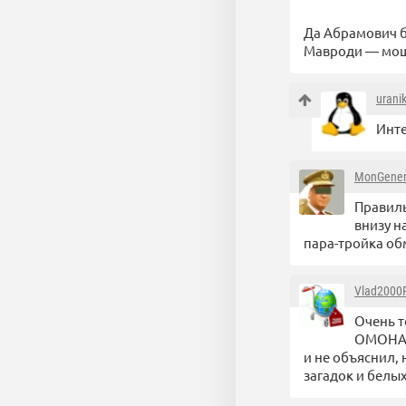
Да Абрамович б
Мавроди — мо
urani
Инте
MonGener
Правиль
внизу н
пара-тройка об
Vlad2000
Очень 
ОМОНА, 
и не объяснил, 
загадок и белы