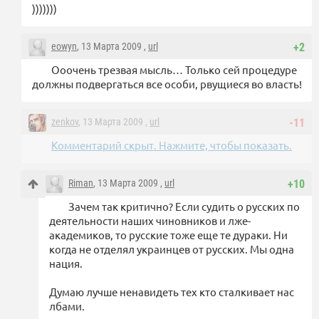
)))))))
eowyn
, 13 Марта 2009 ,
url
+2
Ооочень трезвая мысль… Только сей процедуре
должны подвергаться все особи, рвущиеся во власть!
zenkov
, 13 Марта 2009 ,
url
-11
Комментарий скрыт. Нажмите, чтобы показать.
Riman
, 13 Марта 2009 ,
url
+10
Зачем так критично? Если судить о русских по
деятельности наших чиновников и лже-
академиков, то русские тоже еще те дураки. Ни
когда не отделял украинцев от русских. Мы одна
нация.
Думаю лучше ненавидеть тех кто сталкивает нас
лбами.