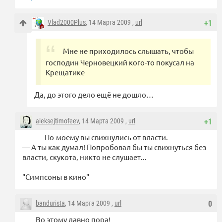
Vlad2000Plus
, 14 Марта 2009 ,
url
+1
Мне не приходилось слышать, чтобы
господин Черновецкий кого-то покусал на
Крещатике
Да, до этого дело ещё не дошло…
aleksejtimofeev
, 14 Марта 2009 ,
url
+1
— По-моему вы свихнулись от власти.
— А ты как думал! Попробовал бы ты свихнуться без
власти, скукота, никто не слушает...
"Симпсоны в кино"
bandurista
, 14 Марта 2009 ,
url
0
Во этому давно пора!