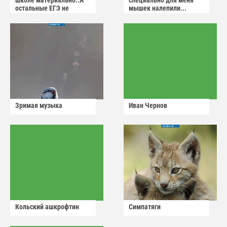
остальные ЕГЭ не
мышек налепили...
сдадут
Зримая музыка
Иван Чернов
Кольский ашкрофтин
Симпатяги