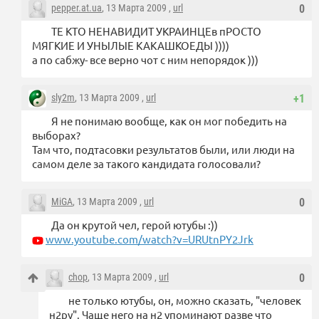
pepper.at.ua
, 13 Марта 2009 ,
url
0
ТЕ КТО НЕНАВИДИТ УКРАИНЦЕв пРОСТО
МЯГКИЕ И УНЫЛЫЕ КАКАШКОЕДЫ ))))
а по сабжу- все верно чот с ним непорядок )))
sly2m
, 13 Марта 2009 ,
url
+1
Я не понимаю вообще, как он мог победить на
выборах?
Там что, подтасовки результатов были, или люди на
самом деле за такого кандидата голосовали?
MiGA
, 13 Марта 2009 ,
url
0
Да он крутой чел, герой ютубы :))
www.youtube.com/watch?v=URUtnPY2Jrk
chop
, 13 Марта 2009 ,
url
0
не только ютубы, он, можно сказать, "человек
н2ру". Чаще него на н2 упоминают разве что