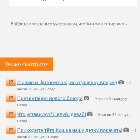
Войдите
или
станьте участником
, чтобы комментировать
Также смотрите:
Можно и фотосессию, но сгущенку вперед
27
— 9
часов 50 минут назад
Презентация нового блюда
27
— 9 часов 51 минуту
назад
Что уставился? Целуй, давай!
27
— 9 часов 52 минуты
назад
Приходите тётя Кошка нашу детку покачать!
27
— 9
часов 52 минуты назад