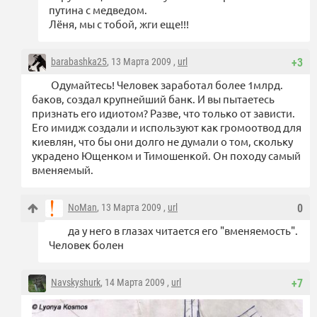
путина с медведом.
Лёня, мы с тобой, жги еще!!!
barabashka25
, 13 Марта 2009 ,
url
+3
Одумайтесь! Человек заработал более 1млрд.
баков, создал крупнейший банк. И вы пытаетесь
признать его идиотом? Разве, что только от зависти.
Его имидж создали и используют как громоотвод для
киевлян, что бы они долго не думали о том, скольку
украдено Ющенком и Тимошенкой. Он походу самый
вменяемый.
NoMan
, 13 Марта 2009 ,
url
0
да у него в глазах читается его "вменяемость".
Человек болен
Navskyshurk
, 14 Марта 2009 ,
url
+7