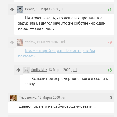
Pearin
, 13 Марта 2009 ,
url
+1
Ну и очень жаль, что дешевая пропаганда
задурила Вашу голову! Это же собственно один
народ — славяни…
zenkov
, 13 Марта 2009 ,
url
-9
Комментарий скрыт. Нажмите, чтобы
показать.
dmitry-kiev
, 13 Марта 2009 ,
url
+3
Возьми пример с черновецкого и сходи к
врачу
Тимошенко
, 13 Марта 2009 ,
url
0
Давно пора его на Сабурову дачу свезти!!!