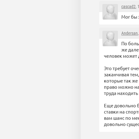
cascad2
,
Мог бы 
Andersan
По боль
же дале
человек может
Это требует оч
заканчивая тем
которые так же
право можно н
труда находить 
Еще довольно б
ставки на спор
вам шанс по мен
довольно суще