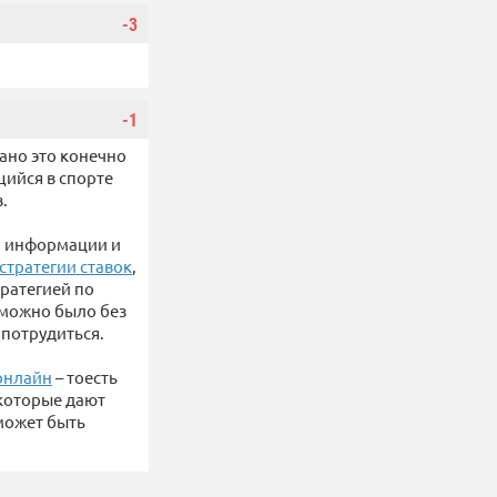
-3
.
-1
ано это конечно
щийся в спорте
.
ой информации и
стратегии ставок
,
ратегией по
х можно было без
 потрудиться.
онлайн
– тоесть
 которые дают
 может быть