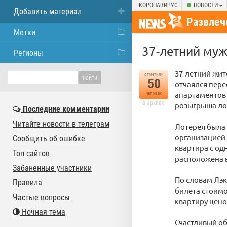
КОРОНАВИРУС
НОВОСТИ
Добавить материал
Развлеч
Метки
37-летний муж
Регионы
37-летний жит
отметили
50
отчаялся пере
апартаментов
человек
в архиве
розыгрыша ло
Последние комментарии
Читайте новости в телеграм
Лотерея была
организацией 
Сообщить об ошибке
квартира с од
Топ сайтов
расположена в
Забаненные участники
По словам Лэк
Правила
билета стоимо
Частые вопросы
квартиру цено
Ночная тема
Счастливый об