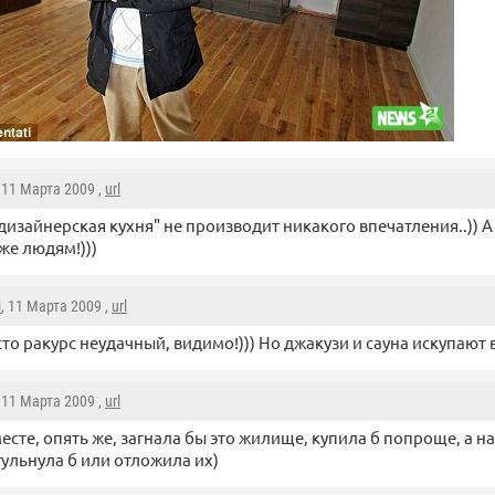
, 11 Марта 2009 ,
url
"дизайнерская кухня" не производит никакого впечатления..)) 
 же людям!)))
i
, 11 Марта 2009 ,
url
то ракурс неудачный, видимо!))) Но джакузи и сауна искупают в
, 11 Марта 2009 ,
url
месте, опять же, загнала бы это жилище, купила б попроще, а н
гульнула б или отложила их)