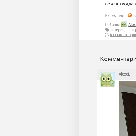
не чаял когда
Источник:
p
Добавил
Alex
лотерея
,
выиг
6 комментари
Комментари
Alexei
, 1