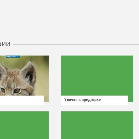
рии
Улочка в предгорье