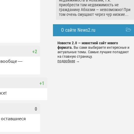
недвижимость в Абхазии, т.к.
приобрести там недвижимость не
гражданину Абхазии — невозможно! При
том очень смущают через чур низкие...
О сайте News2.ru
Новости 2.0 — новостной сайт нового
формата.
Вы сами выбираете интересные и
+2
актуальные темы. Самые лучшие попадают
на главную страницу.
А вообще —
подробнее
→
+1
се!
0
а оставшиеся