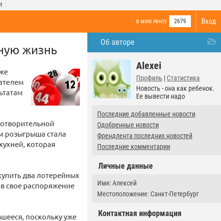
И
Вход
в мою ленту
2679
Об авторе
ьную жизнь
Alexei
уже
Профиль
|
Статистика
дателем
Новость - она как ребенок.
ьтатам
Ее вывести надо
Последние добавленные новости
готворительной
Одобренные новости
ом розыгрыша стала
Френдлента последних новостей
кухней, которая
Последние комментарии
Личные данные
купить два лотерейных
Имя: Алексей
 в свое распоряжение
Местоположение: Санкт-Петербург
Контактная информация
вшееся, поскольку уже