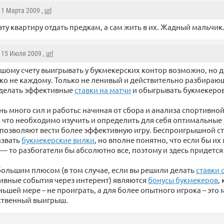
 11 Марта 2009 ,
url
эту квартиру отдать предкам, а сам жить в их. Жадный мальчик
, 15 Июля 2009 ,
url
шому счету выигрывать у букмекерских контор возможно, но д
ко не каждому. Только не ленивый и действительно разбираю
 делать эффективные
ставки на матчи
и обыгрывать букмекеров
ень много сил и работы: начиная от сбора и анализа спортивн
, что необходимо изучить и определить для себя оптимальные
 позволяют вести более эффективную игру. Беспроигрышной ст
азвать
букмекерские вилки
, но вполне понятно, что если бы и
— то разбогатели бы абсолютно все, поэтому и здесь придется
ольшим плюсом (в том случае, если вы решили делать
ставки 
тивные события через интерент) являются
бонусы букмекеров
,
ьшей мере – не проиграть, а для более опытного игрока – это
ственный выигрыш.