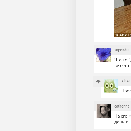
zapendra
Что-то 
везззет
Alexe
Прос
catherina
На его 
деньги 