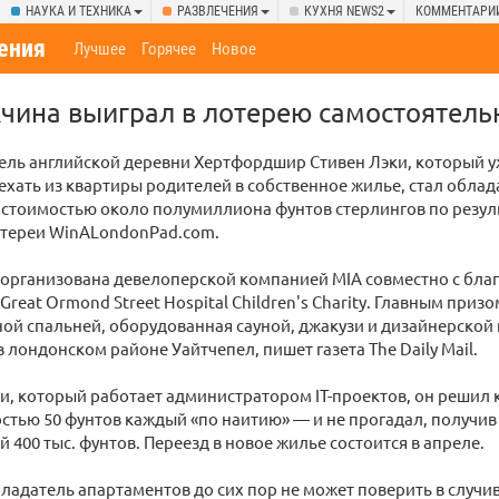
НАУКА И ТЕХНИКА
РАЗВЛЕЧЕНИЯ
КУХНЯ NEWS2
КОММЕНТАРИ
ения
Лучшее
Горячее
Новое
чина выиграл в лотерею самостоятел
ель английской деревни Хертфордшир Стивен Лэки, который 
ехать из квартиры родителей в собственное жилье, стал обла
 стоимостью около полумиллиона фунтов стерлингов по резул
тереи WinALondonPad.com.
 организована девелоперской компанией MIA совместно с бла
Great Ormond Street Hospital Children's Charity. Главным приз
ной спальней, оборудованная сауной, джакузи и дизайнерской 
 лондонском районе Уайтчепел, пишет газета The Daily Mail.
и, который работает администратором IT-проектов, он решил 
стью 50 фунтов каждый «по наитию» — и не прогадал, получив
й 400 тыс. фунтов. Переезд в новое жилье состоится в апреле.
ладатель апартаментов до сих пор не может поверить в случи