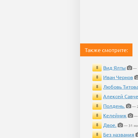
Также смотрите:
Вид Ялты
8
— 
Иван Чернов
8
Любовь Титов
8
Алексей Савч
8
Полдень.
8
— 2
Келейник
8
— 
Двое.
8
— 31 ми
Без названия
8