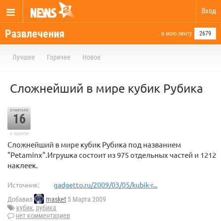
Вход
Развлечения
в мою ленту
2679
Лучшее
Горячее
Новое
Сложнейший в мире кубик Рубика
отметили
16
в архиве
Сложнейший в мире кубик Рубика под названием
"Petaminx".Игрушка состоит из 975 отдельных частей и 1212
наклеек.
Источник:
gadgetto.ru/2009/03/05/kubik-r...
Добавил
masket
5 Марта 2009
кубик
,
рубика
нет комментариев