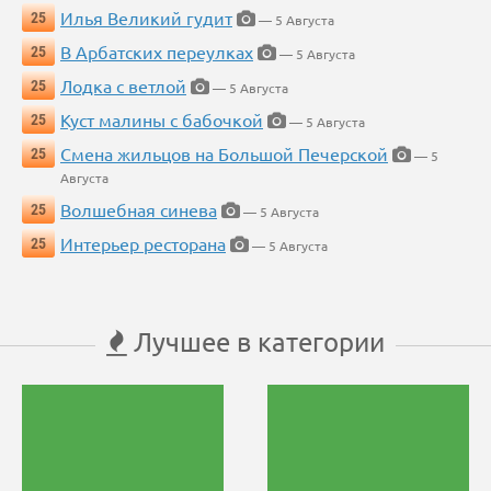
Илья Великий гудит
25
— 5 Августа
В Арбатских переулках
25
— 5 Августа
Лодка с ветлой
25
— 5 Августа
Куст малины с бабочкой
25
— 5 Августа
Смена жильцов на Большой Печерской
25
— 5
Августа
Волшебная синева
25
— 5 Августа
Интерьер ресторана
25
— 5 Августа
Лучшее в категории