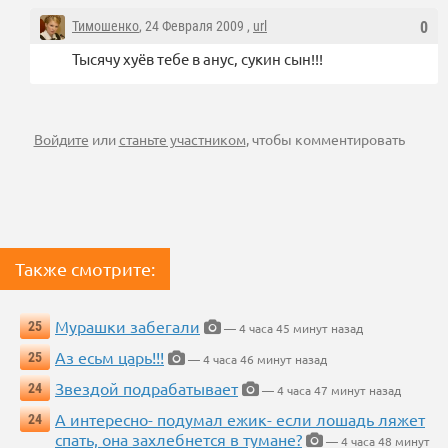
Тимошенко
, 24 Февраля 2009 ,
url
0
Тысячу хуёв тебе в анус, сукин сын!!!
Войдите
или
станьте участником
, чтобы комментировать
Также смотрите:
Мурашки забегали
25
— 4 часа 45 минут назад
Аз есьм царь!!!
25
— 4 часа 46 минут назад
Звездой подрабатывает
24
— 4 часа 47 минут назад
А интересно- подумал ежик- если лошадь ляжет
24
спать, она захлебнется в тумане?
— 4 часа 48 минут