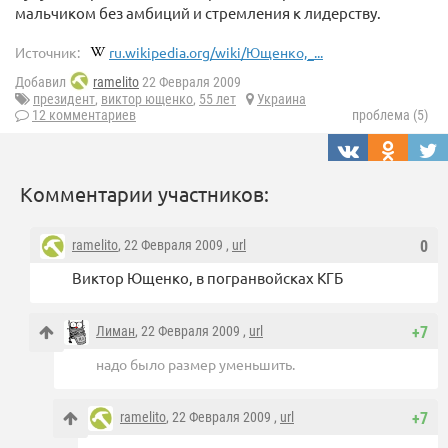
мальчиком без амбиций и стремления к лидерству.
Источник:
ru.wikipedia.org/wiki/Ющенко,_...
Добавил
ramelito
22 Февраля 2009
президент
,
виктор ющенко
,
55 лет
Украина
12 комментариев
проблема (5)
Комментарии участников:
ramelito
, 22 Февраля 2009 ,
url
0
Виктор Ющенко, в погранвойсках КГБ
Лиман
, 22 Февраля 2009 ,
url
+7
надо было размер уменьшить.
ramelito
, 22 Февраля 2009 ,
url
+7