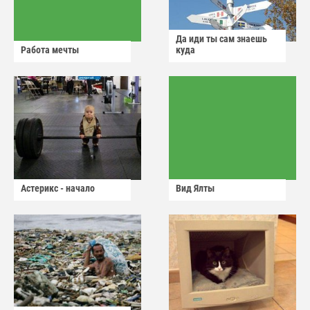
Да иди ты сам знаешь
Работа мечты
куда
Астерикс - начало
Вид Ялты