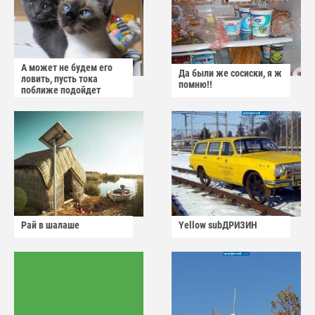
А может не будем его
Да были же сосиски, я ж
ловить, пусть тока
помню!!
поближе подойдет
Рай в шалаше
Yellow subДРИЗИН