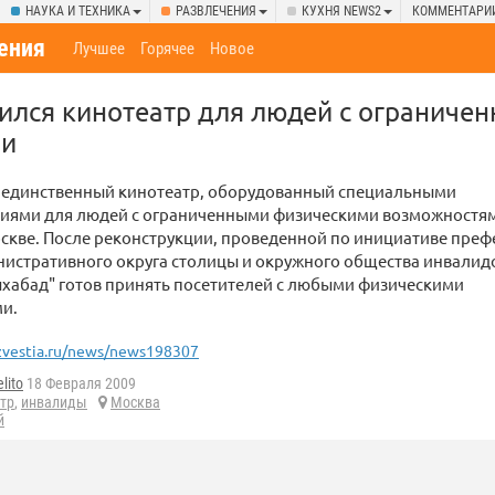
НАУКА И ТЕХНИКА
РАЗВЛЕЧЕНИЯ
КУХНЯ NEWS2
КОММЕНТАРИ
ения
Лучшее
Горячее
Новое
ился кинотеатр для людей с ограниче
ми
 единственный кинотеатр, оборудованный специальными
иями для людей с ограниченными физическими возможностя
скве. После реконструкции, проведенной по инициативе преф
истративного округа столицы и окружного общества инвалид
шхабад" готов принять посетителей с любыми физическими
и.
zvestia.ru/news/news198307
lito
18 Февраля 2009
тр
,
инвалиды
Москва
й