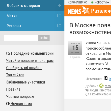
КОРОНАВИРУС
НОВОСТИ
Добавить материал
Развлеч
Метки
В Москве появ
Регионы
возможностя
Уникальный и
отметили
15
приспособлен
открылся в Мо
Последние комментарии
человек
в архиве
Южного админ
Читайте новости в телеграм
кинотеатр "А
Сообщить об ошибке
возможностям
Топ сайтов
Источник:
i
Забаненные участники
Добавил
rame
Правила
люди
,
кинотеа
1 комментари
Частые вопросы
Ночная тема