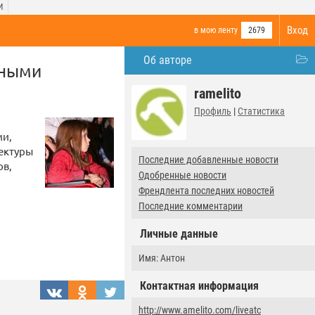
И
Вход
в мою ленту
2679
Об авторе
нными
ramelito
Профиль
|
Статистика
ми,
ектуры
Последние добавленные новости
ов,
Одобренные новости
Френдлента последних новостей
Последние комментарии
Личные данные
Имя: Антон
Контактная информация
http://www.amelito.com/liveatc