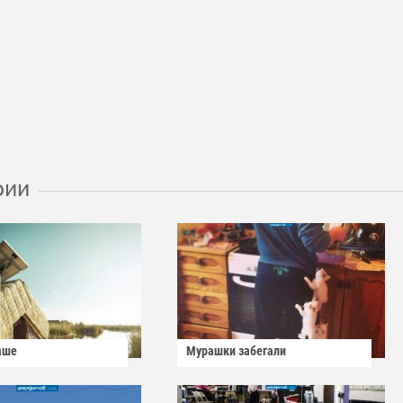
рии
аше
Мурашки забегали