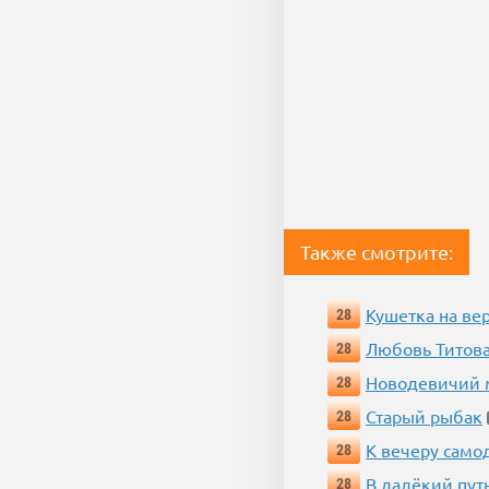
Также смотрите:
Кушетка на ве
28
Любовь Титова
28
Новодевичий м
28
Старый рыбак
28
К вечеру само
28
В далёкий пут
28