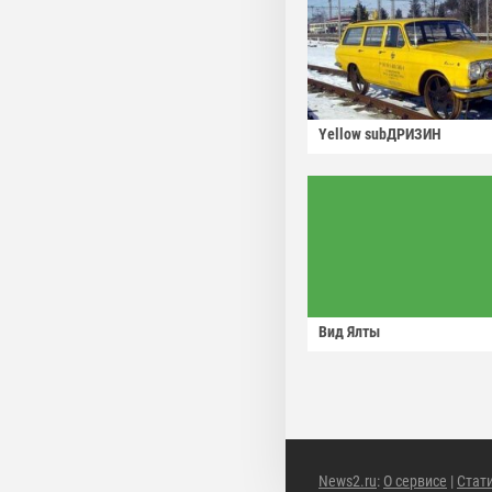
Yellow subДРИЗИН
Вид Ялты
News2.ru
:
О сервисе
|
Стат