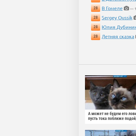
В Гомеле
28
— 1
Sergey Oussik
28
Юлия Дубини
28
Летняя сказка
28
А может не будем его лов
пусть тока поближе подо