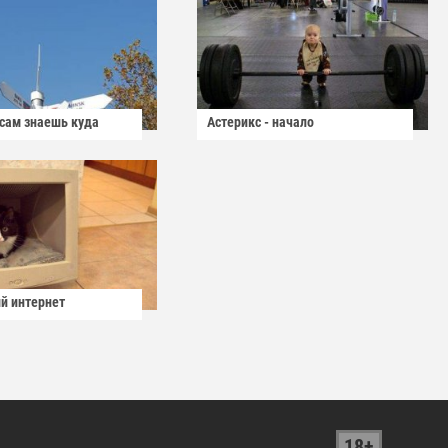
 сам знаешь куда
Астерикс - начало
й интернет
18+