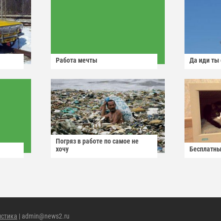
Работа мечты
Да иди ты
Погряз в работе по самое не
хочу
Бесплатны
истика
| admin@news2.ru