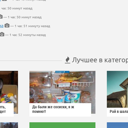
 час 50 минут назад
— 1 час 50 минут назад
на
— 1 час 51 минуту назад
— 1 час 52 минуты назад
Лучшее в катего
ить,
Да были же сосиски, я ж
йдет
помню!!
Рай в шал