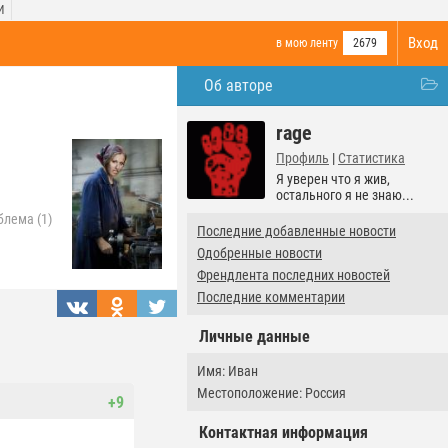
И
Вход
в мою ленту
2679
Об авторе
rage
Профиль
|
Статистика
Я уверен что я жив,
остального я не знаю...
блема (1)
Последние добавленные новости
Одобренные новости
Френдлента последних новостей
Последние комментарии
Личные данные
Имя: Иван
Местоположение: Россия
+9
Контактная информация