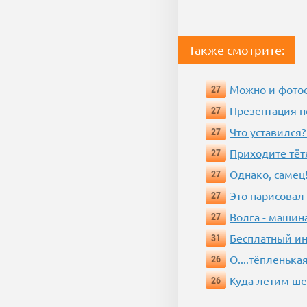
Также смотрите:
Можно и фотос
27
Презентация 
27
Что уставился?
27
Приходите тёт
27
Однако, самец!
27
Это нарисовал
27
Волга - машин
27
Бесплатный ин
31
О....тёпленькая
26
Куда летим ш
26