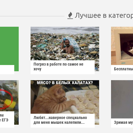
Лучшее в катего
Погряз в работе по самое не
хочу
Бесплатны
ле
Любят...наверное специально
е ЕГЭ
для меня мышек налепили...
Зримая м