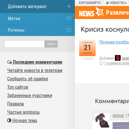
КОРОНАВИРУС
НОВОСТИ
Добавить материал
Развлеч
Метки
Крисиз коснулс
Регионы
Полная подбо
отметили
21
человек
Добавил
rage
в архиве
Последние комментарии
1 комментари
Читайте новости в телеграм
Сообщить об ошибке
Топ сайтов
Забаненные участники
Комментари
Правила
Частые вопросы
latpost
, 1
Ночная тема