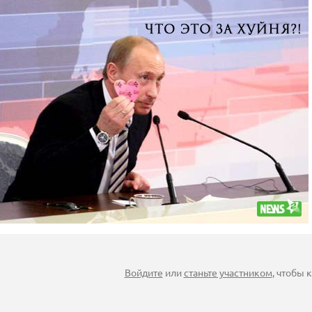
Войдите
или
станьте участником
, чтобы