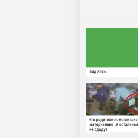
Вид Ялты
Его родители помогли шко
материально..А остальны
не сдадут