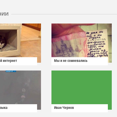
рии
й интернет
Мы и не сомневались
узыка
Иван Чернов