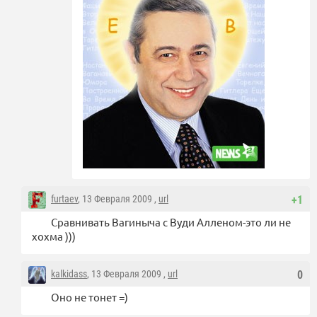
furtaev
, 13 Февраля 2009 ,
url
+1
Сравнивать Вагиныча с Вуди Алленом-это ли не
хохма )))
kalkidass
, 13 Февраля 2009 ,
url
0
Оно не тонет =)