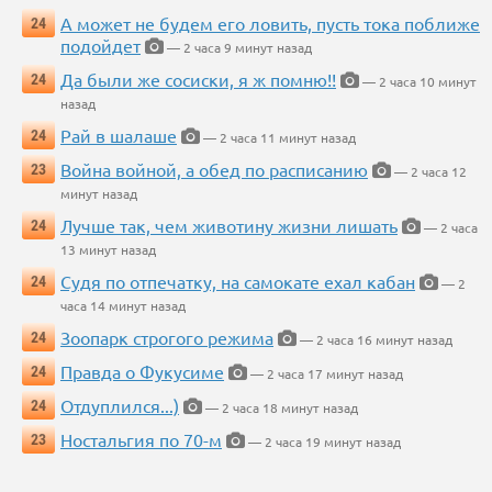
А может не будем его ловить, пусть тока поближе
24
подойдет
— 2 часа 9 минут назад
Да были же сосиски, я ж помню!!
24
— 2 часа 10 минут
назад
Рай в шалаше
24
— 2 часа 11 минут назад
Война войной, а обед по расписанию
23
— 2 часа 12
минут назад
Лучше так, чем животину жизни лишать
24
— 2 часа
13 минут назад
Судя по отпечатку, на самокате ехал кабан
24
— 2
часа 14 минут назад
Зоопарк строгого режима
24
— 2 часа 16 минут назад
Правда о Фукусиме
24
— 2 часа 17 минут назад
Отдуплился...)
24
— 2 часа 18 минут назад
Ностальгия по 70-м
23
— 2 часа 19 минут назад