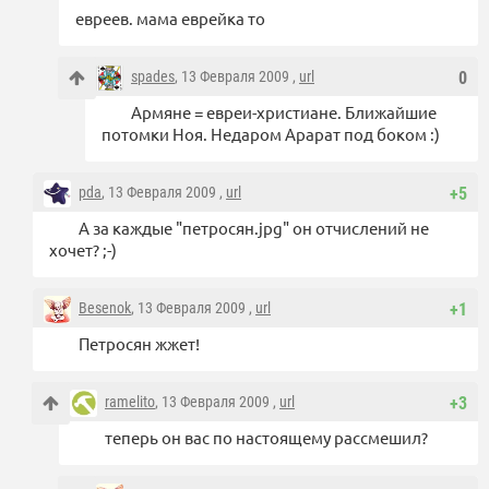
евреев. мама еврейка то
spades
, 13 Февраля 2009 ,
url
0
Армяне = евреи-христиане. Ближайшие
потомки Ноя. Недаром Арарат под боком :)
pda
, 13 Февраля 2009 ,
url
+5
А за каждые "петросян.jpg" он отчислений не
хочет? ;-)
Besenok
, 13 Февраля 2009 ,
url
+1
Петросян жжет!
ramelito
, 13 Февраля 2009 ,
url
+3
теперь он вас по настоящему рассмешил?