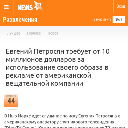
Вход
Развлечения
в мою ленту
2679
Лучшее
Горячее
Новое
Евгений Петросян требует от 10
миллионов долларов за
использование своего образа в
рекламе от американской
вещательной компании
отметили
44
в архиве
В Нью-Йорке идет слушание по иску Евгения Петросяна к
американскому оператору спутникового телевидения
"DirecTV Group". Компания провела промоакцию ТВ-пакета