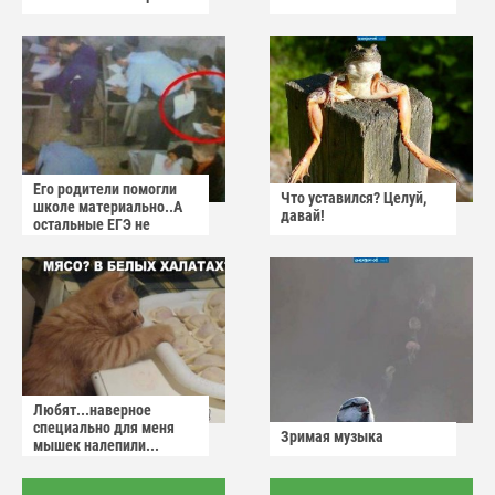
Его родители помогли
Что уставился? Целуй,
школе материально..А
давай!
остальные ЕГЭ не
сдадут
Любят...наверное
специально для меня
Зримая музыка
мышек налепили...