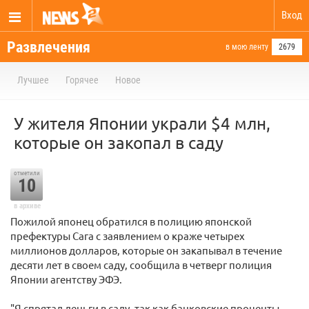
Вход
Развлечения
в мою ленту
2679
Лучшее
Горячее
Новое
У жителя Японии украли $4 млн,
которые он закопал в саду
отметили
10
в архиве
Пожилой японец обратился в полицию японской
префектуры Сага с заявлением о краже четырех
миллионов долларов, которые он закапывал в течение
десяти лет в своем саду, сообщила в четверг полиция
Японии агентству ЭФЭ.
"Я спрятал деньги в саду, так как банковские проценты