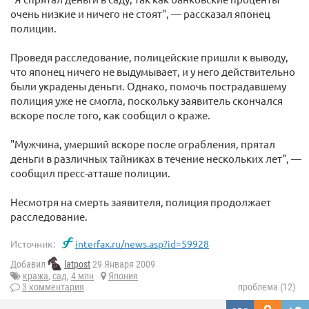
очень низкие и ничего не стоят", — рассказал японец
полиции.
Проведя расследование, полицейские пришли к выводу,
что японец ничего не выдумывает, и у него действительно
были украдены деньги. Однако, помочь пострадавшему
полиция уже не смогла, поскольку заявитель скончался
вскоре после того, как сообщил о краже.
"Мужчина, умерший вскоре после ограбления, прятал
деньги в различных тайниках в течение нескольких лет", —
сообщил пресс-атташе полиции.
Несмотря на смерть заявителя, полиция продолжает
расследование.
Источник:
interfax.ru/news.asp?id=59928
Добавил
latpost
29 Января 2009
кража
,
сад
,
4 млн
Япония
3 комментария
проблема (12)