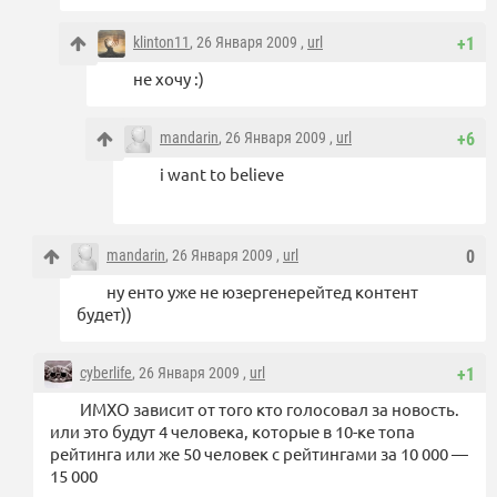
klinton11
, 26 Января 2009 ,
url
+1
не хочу :)
mandarin
, 26 Января 2009 ,
url
+6
i want to believe
mandarin
, 26 Января 2009 ,
url
0
ну енто уже не юзергенерейтед контент
будет))
cyberlife
, 26 Января 2009 ,
url
+1
ИМХО зависит от того кто голосовал за новость.
или это будут 4 человека, которые в 10-ке топа
рейтинга или же 50 человек с рейтингами за 10 000 —
15 000