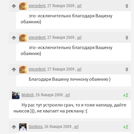
precedent
, 27 Января 2009 ,
url
0
это- исключительно благодаря Вашему
обаянию)
precedent
, 27 Января 2009 ,
url
0
это- исключительно благодаря Вашему
обаянию)
precedent
, 27 Января 2009 ,
url
0
Благодаря Вашему личному обаянию )
Mobich
, 26 Января 2009 ,
url
+2
Ну рас тут устроили срач, то я тоже напишу, дайте
ньюсов ))), не хватает на рекламу :(
Gordons
, 26 Января 2009 ,
url
+2