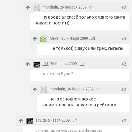
mandarin
, 26 Января 2009 ,
url
+2
ну вроде алексей только с одного сайта
новости постит))
Alexei
, 26 Января 2009 ,
url
+4
Не только)) с двух или трех, гыгыгы
s13
, 26 Января 2009 ,
url
+2
тоже про Буша?
mandarin
, 26 Января 2009 ,
url
+2
не, в основном всякие
занимательные новости и рейтинги
s13
, 26 Января 2009 ,
url
+2
у меня такое чувство, что фильтры