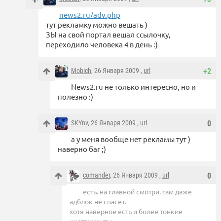
news2.ru/adv.php
тут рекламку можно вешать )
ЗЫ на свой портал вешал ссылочку,
переходило человека 4 в день :)
Mobich
, 26 Января 2009 ,
url
+2
News2.ru не только интересно, но и
полезно :)
SKYnv
, 26 Января 2009 ,
url
0
а у меня вообще нет рекламы тут )
наверно баг ;)
comander
, 26 Января 2009 ,
url
0
есть. на главной смотри. там даже
адблок не спасет.
хотя наверное есть и более тонкие