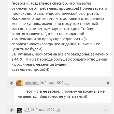
"новости". (отдельное спасибо, что помогли
отключится от гребанных процессов) Причем все это
происходило с калейдоскопической быстротой.
Вы, конечно понимаете, что хорошим отношением
меня не купишь, именно поэтому, как почетный
массон, по не четным- муссон, открою "тайну
золотого ключика", в счет неожиданной
компенсации по праву справедливости (а
справедливость всегда неожиданна, иначе мы ее
ценить не будем)
За Путиным, несмотря на все его закидоны, замечено
в 44: 9 = 4 и 8 в периоде больше хорошего отношения
к россиянам, нежели за Бушем.
Есть еще вопросы?)))
precedent
, 26 Января 2009 ,
url
0
черт! чуть не забыл… почему на восемь. а не
на девять… Ваш голос не учитывался))
s13
, 26 Января 2009 ,
url
+1