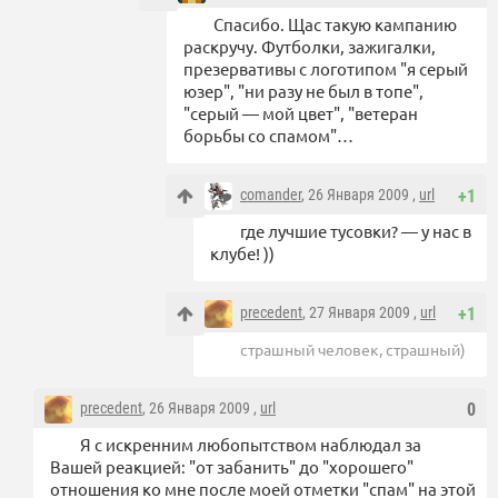
Спасибо. Щас такую кампанию
раскручу. Футболки, зажигалки,
презервативы с логотипом "я серый
юзер", "ни разу не был в топе",
"серый — мой цвет", "ветеран
борьбы со спамом"…
comander
, 26 Января 2009 ,
url
+1
где лучшие тусовки? — у нас в
клубе! ))
precedent
, 27 Января 2009 ,
url
+1
страшный человек, страшный)
precedent
, 26 Января 2009 ,
url
0
Я с искренним любопытством наблюдал за
Вашей реакцией: "от забанить" до "хорошего"
отношения ко мне после моей отметки "спам" на этой