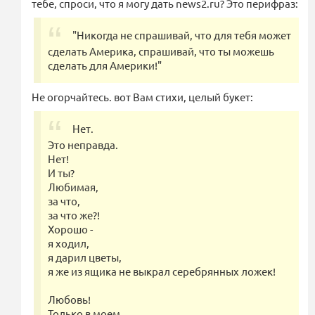
тебе, спроси, что я могу дать news2.ru? Это перифраз:
"Никогда не спрашивай, что для тебя может
сделать Америка, спрашивай, что ты можешь
сделать для Америки!"
Не огорчайтесь. вот Вам стихи, целый букет:
Нет.
Это неправда.
Нет!
И ты?
Любимая,
за что,
за что же?!
Хорошо -
я ходил,
я дарил цветы,
я же из ящика не выкрал серебрянных ложек!
Любовь!
Только в моем