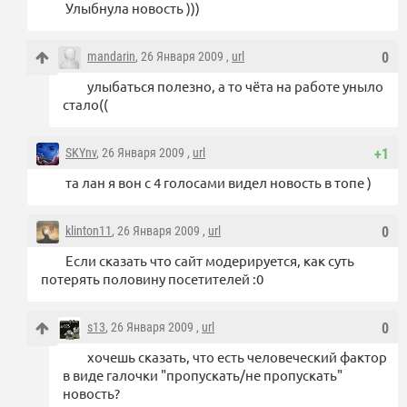
Улыбнула новость )))
mandarin
, 26 Января 2009 ,
url
0
улыбаться полезно, а то чёта на работе уныло
стало((
SKYnv
, 26 Января 2009 ,
url
+1
та лан я вон с 4 голосами видел новость в топе )
klinton11
, 26 Января 2009 ,
url
0
Если сказать что сайт модерируется, как суть
потерять половину посетителей :0
s13
, 26 Января 2009 ,
url
0
хочешь сказать, что есть человеческий фактор
в виде галочки "пропускать/не пропускать"
новость?