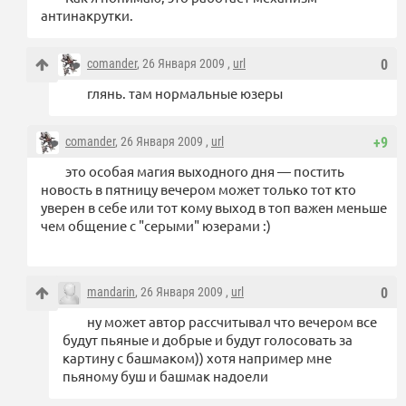
антинакрутки.
comander
, 26 Января 2009 ,
url
0
глянь. там нормальные юзеры
comander
, 26 Января 2009 ,
url
+9
это особая магия выходного дня — постить
новость в пятницу вечером может только тот кто
уверен в себе или тот кому выход в топ важен меньше
чем общение с "серыми" юзерами :)
mandarin
, 26 Января 2009 ,
url
0
ну может автор рассчитывал что вечером все
будут пьяные и добрые и будут голосовать за
картину с башмаком)) хотя например мне
пьяному буш и башмак надоели