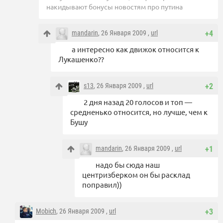
накидывают бонусы новостям про путина
mandarin
, 26 Января 2009 ,
url
+4
а интересно как движок относится к
Лукашенко??
s13
, 26 Января 2009 ,
url
+2
2 дня назад 20 голосов и топ —
средненько относится, но лучше, чем к
Бушу
mandarin
, 26 Января 2009 ,
url
+1
надо бы сюда наш
центризберком он бы расклад
поправил))
Mobich
, 26 Января 2009 ,
url
+3