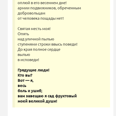
оплюй в его весеннем дне!
армии подвижников, обреченным
добровольцам
от человека пощады нет!
Святая месть моя!
Опять
над уличной пылью
ступенями строки ввысь поведи!
До края полное сердце
вылью
в исповеди!
Грядущие люди!
Кто вы?
Вот — я,
весь
боль и ушиб;
вам завещаю я сад фруктовый
моей великой души!