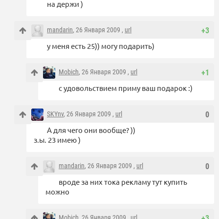
на держи )
mandarin
, 26 Января 2009 ,
url
+3
у меня есть 25)) могу подарить)
Mobich
, 26 Января 2009 ,
url
+1
с удовольствием приму ваш подарок :)
SKYnv
, 26 Января 2009 ,
url
0
А для чего они вообще? ))
з.ы. 23 имею )
mandarin
, 26 Января 2009 ,
url
0
вроде за них тока рекламу тут купить
можно
Mobich
, 26 Января 2009 ,
url
+3