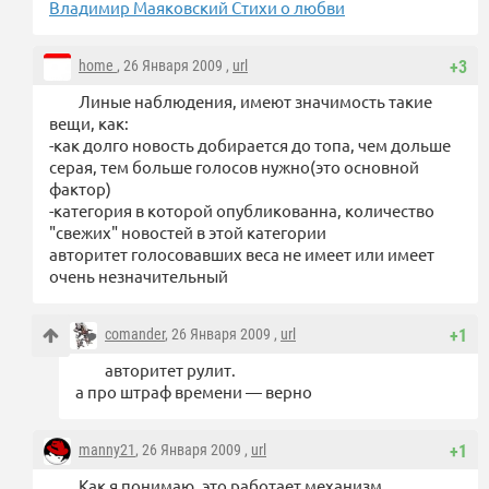
Владимир Маяковский Стихи о любви
home
, 26 Января 2009 ,
url
+3
Линые наблюдения, имеют значимость такие
вещи, как:
-как долго новость добирается до топа, чем дольше
серая, тем больше голосов нужно(это основной
фактор)
-категория в которой опубликованна, количество
"свежих" новостей в этой категории
авторитет голосовавших веса не имеет или имеет
очень незначительный
comander
, 26 Января 2009 ,
url
+1
авторитет рулит.
а про штраф времени — верно
manny21
, 26 Января 2009 ,
url
+1
Как я понимаю, это работает механизм