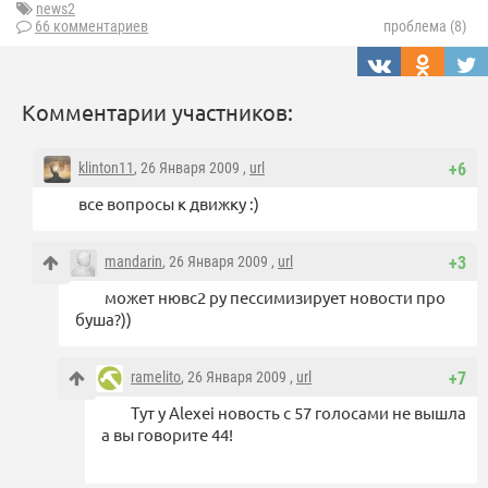
news2
66 комментариев
проблема (8)
Комментарии участников:
klinton11
, 26 Января 2009 ,
url
+6
все вопросы к движку :)
mandarin
, 26 Января 2009 ,
url
+3
может нювс2 ру пессимизирует новости про
буша?))
ramelito
, 26 Января 2009 ,
url
+7
Тут у Alexei новость с 57 голосами не вышла
а вы говорите 44!