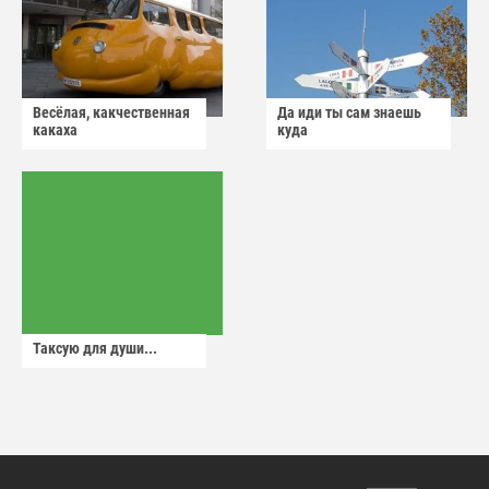
Весёлая, какчественная
Да иди ты сам знаешь
какаха
куда
Таксую для души...