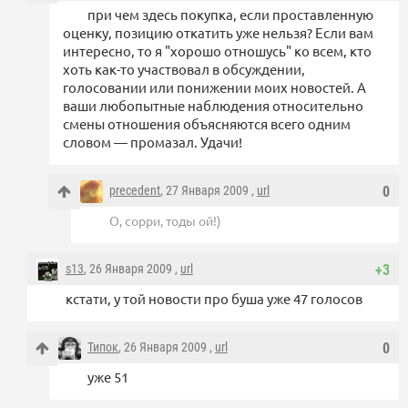
при чем здесь покупка, если проставленную
оценку, позицию откатить уже нельзя? Если вам
интересно, то я "хорошо отношусь" ко всем, кто
хоть как-то участвовал в обсуждении,
голосовании или понижении моих новостей. А
ваши любопытные наблюдения относительно
смены отношения объясняются всего одним
словом — промазал. Удачи!
precedent
, 27 Января 2009 ,
url
0
О, сорри, тоды ой!)
s13
, 26 Января 2009 ,
url
+3
кстати, у той новости про буша уже 47 голосов
Типок
, 26 Января 2009 ,
url
0
уже 51