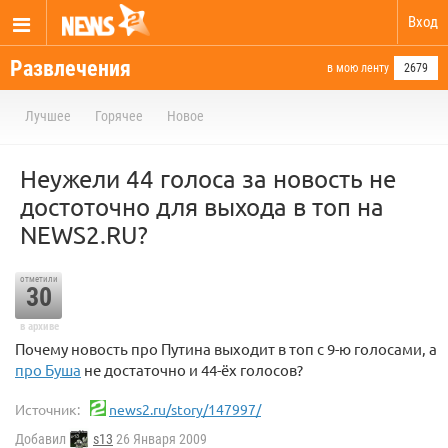
Вход
Развлечения
в мою ленту
2679
Лучшее
Горячее
Новое
Неужели 44 голоса за новость не
достоточно для выхода в топ на
NEWS2.RU?
отметили
30
в архиве
Почему новость про Путина выходит в топ с 9-ю голосами, а
про Буша
не достаточно и 44-ёх голосов?
Источник:
news2.ru/story/147997/
Добавил
s13
26 Января 2009