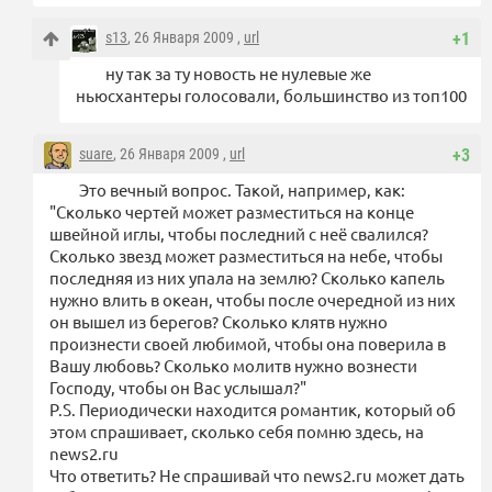
s13
, 26 Января 2009 ,
url
+1
ну так за ту новость не нулевые же
ньюсхантеры голосовали, большинство из топ100
suare
, 26 Января 2009 ,
url
+3
Это вечный вопрос. Такой, например, как:
"Сколько чертей может разместиться на конце
швейной иглы, чтобы последний с неё свалился?
Сколько звезд может разместиться на небе, чтобы
последняя из них упала на землю? Сколько капель
нужно влить в океан, чтобы после очередной из них
он вышел из берегов? Сколько клятв нужно
произнести своей любимой, чтобы она поверила в
Вашу любовь? Сколько молитв нужно вознести
Господу, чтобы он Вас услышал?"
P.S. Периодически находится романтик, который об
этом спрашивает, сколько себя помню здесь, на
news2.ru
Что ответить? Не спрашивай что news2.ru может дать