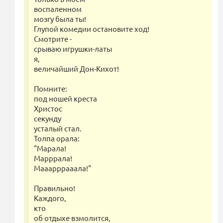
воспаленном
мозгу была ты!
Глупой комедии остановите ход!
Смотрите -
срываю игрушки-латы
я,
величайший Дон-Кихот!
Помните:
под ношей креста
Христос
секунду
усталый стал.
Толпа орала:
"Марала!
Марррала!
Мааарррааала!"
Правильно!
Каждого,
кто
об отдыхе взмолится,