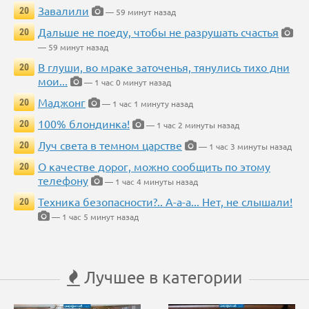
Завалили
20
— 59 минут назад
Дальше не поеду, чтобы не разрушать счастья
20
— 59 минут назад
В глуши, во мраке заточенья, тянулись тихо дни
20
мои...
— 1 час 0 минут назад
Маджонг
20
— 1 час 1 минуту назад
100% блондинка!
20
— 1 час 2 минуты назад
Луч света в темном царстве
20
— 1 час 3 минуты назад
О качестве дорог, можно сообщить по этому
20
телефону
— 1 час 4 минуты назад
Техника безопасности?.. А-а-а... Нет, не слышали!
20
— 1 час 5 минут назад
Лучшее в категории