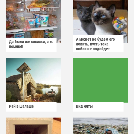
А может не будем его
Да были же сосиски, я ж
ловить, пусть тока
помню!!
поближе подойдет
Рай в шалаше
Вид Ялты