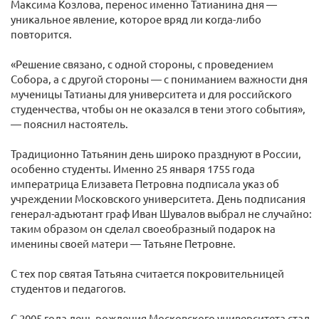
Максима Козлова, перенос именно Татианина дня —
уникальное явление, которое вряд ли когда-либо
повторится.
«Решение связано, с одной стороны, с проведением
Собора, а с другой стороны — с пониманием важности дня
мученицы Татианы для университета и для российского
студенчества, чтобы он не оказался в тени этого события»,
— пояснил настоятель.
Традиционно Татьянин день широко празднуют в России,
особенно студенты. Именно 25 января 1755 года
императрица Елизавета Петровна подписала указ об
учреждении Московского университета. День подписания
генерал-адъютант граф Иван Шувалов выбрал не случайно:
таким образом он сделал своеобразный подарок на
именины своей матери — Татьяне Петровне.
С тех пор святая Татьяна считается покровительницей
студентов и педагогов.
С 2005 года день рождения Московского университета стал