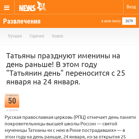
Вход
Развлечения
в мою ленту
2679
Лучшее
Горячее
Новое
Татьяны празднуют именины на
день раньше! В этом году
"Татьянин день" переносится с 25
января на 24 января.
отметили
50
в архиве
Русская православная церковь (РПЦ) отмечает день памяти
покровительницы высшей школы России — святой
мученицы Татианы «и с нею в Риме пострадавших» — в
этом году на день раньше, 24 января, из-за открытия 25