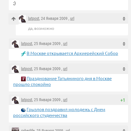
;)
latpost
, 24 Января 2009 ,
url
0
да, возможно
latpost
, 25 Января 2009 ,
url
0
В Москве открывается Архиерейский Собор
latpost
, 25 Января 2009 ,
url
0
Празднование Татьяниного дня в Москве
прошло спокойно
latpost
, 25 Января 2009 ,
url
+1
Грызлов поздравил молодежь с Днем
российского студенчества
cyberlife
, 25 Января 2009 ,
url