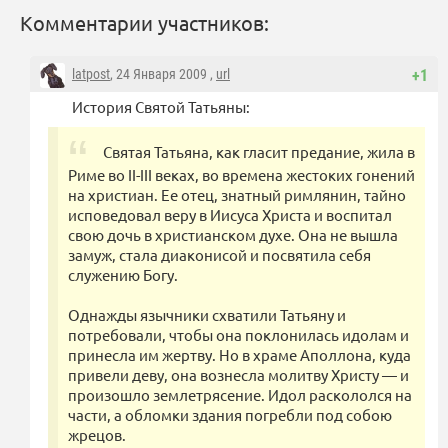
Комментарии участников:
latpost
, 24 Января 2009 ,
url
+1
История Святой Татьяны:
Святая Татьяна, как гласит предание, жила в
Риме во II-III веках, во времена жестоких гонений
на христиан. Ее отец, знатный римлянин, тайно
исповедовал веру в Иисуса Христа и воспитал
свою дочь в христианском духе. Она не вышла
замуж, стала диаконисой и посвятила себя
служению Богу.
Однажды язычники схватили Татьяну и
потребовали, чтобы она поклонилась идолам и
принесла им жертву. Но в храме Аполлона, куда
привели деву, она вознесла молитву Христу — и
произошло землетрясение. Идол раскололся на
части, а обломки здания погребли под собою
жрецов.