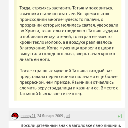
Тогда, стремясь заставить Татьяну покориться,
язычники стали истязать ее. Во время пыток
происходили многие чудеса: то палачи, о
прозрении которых молилась святая, уверовали
во Христа, то ангелы отводили от Татьяны удары
и побивали ее мучителей, то из ран ее вместо
крови текло молоко, а в воздухе разливалось
благоухание. Когда мученицу привели в цирк и
выпустили голодного льва, зверь начал кротко
лизать ей ноги.
После страшных мучений Татьяна каждый раз
представала перед своими палачами еще более
прекрасной, чем прежде. Язычники отчаялись
сломить веру страдалицы и казнили ее. Вместе с
Татьяной был казнен и ее отец.
manny21
, 24 Января 2009 ,
url
+1
Восклицательный знак в заголовке явно лишний.