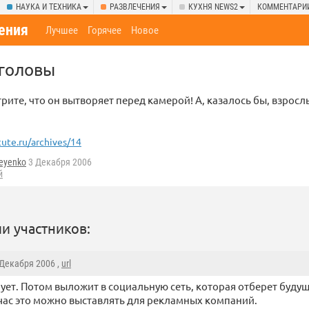
НАУКА И ТЕХНИКА
РАЗВЛЕЧЕНИЯ
КУХНЯ NEWS2
КОММЕНТАРИ
ения
Лучшее
Горячее
Новое
головы
рите, что он вытворяет перед камерой! А, казалось бы, взросл
cute.ru/archives/14
xeyenko
3 Декабря 2006
й
и участников:
 Декабря 2006 ,
url
ует. Потом выложит в социальную сеть, которая отберет будущ
час это можно выставлять для рекламных компаний.