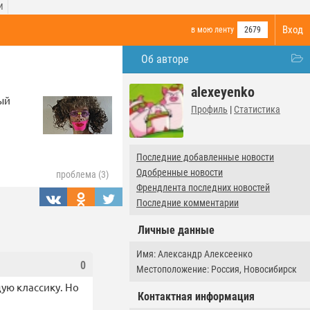
И
Вход
в мою ленту
2679
Об авторе
alexeyenko
ый
Профиль
|
Статистика
Последние добавленные новости
Одобренные новости
проблема (3)
Френдлента последних новостей
Последние комментарии
Личные данные
Имя: Александр Алексеенко
0
Местоположение: Россия, Новосибирск
ую классику. Но
Контактная информация