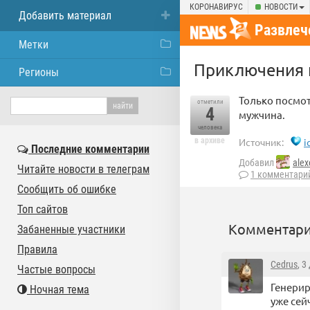
КОРОНАВИРУС
НОВОСТИ
Добавить материал
Развлеч
Метки
Приключения 
Регионы
Только посмот
отметили
4
мужчина.
человека
в архиве
Источник:
i
Последние комментарии
Добавил
ale
Читайте новости в телеграм
1 комментари
Сообщить об ошибке
Топ сайтов
Комментари
Забаненные участники
Правила
Cedrus
, 3
Частые вопросы
Генерир
Ночная тема
уже сей