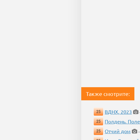
Также смотрите:
ВДНХ, 2023
25
Полдень. Пол
25
Отчий дом
25
—