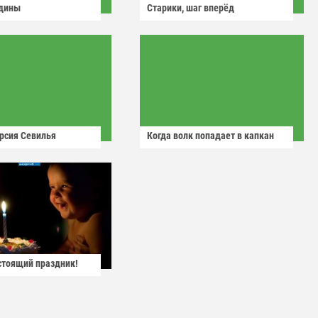
одины
Старики, шаг вперёд
рсия Севилья
Когда волк попадает в капкан
астоящий праздник!