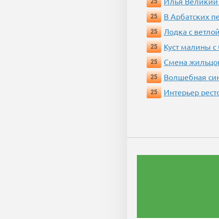
Илья Великий
25
В Арбатских п
25
Лодка с ветло
25
Куст малины с
25
Смена жильцо
25
Волшебная си
25
Интерьер рест
25