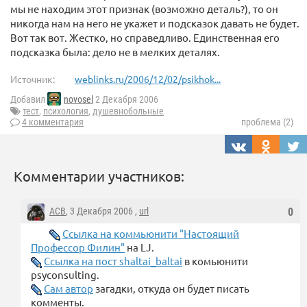
мы не находим этот признак (возможно деталь?), то он
никогда нам на него не укажет и подсказок давать не будет.
Вот так вот. Жестко, но справедливо. Единственная его
подсказка была: дело не в мелких деталях.
Источник:
weblinks.ru/2006/12/02/psikhok...
Добавил
novosel
2 Декабря 2006
тест
,
психология
,
душевнобольные
4 комментария
проблема (2)
Комментарии участников:
ACB
, 3 Декабря 2006 ,
url
0
Ссылка на коммьюнити "Настоящий
Профессор Филин"
на LJ.
Ссылка на пост shaltai_baltai
в комьюнити
psyconsulting.
Сам автор
загадки, откуда он будет писать
комменты.