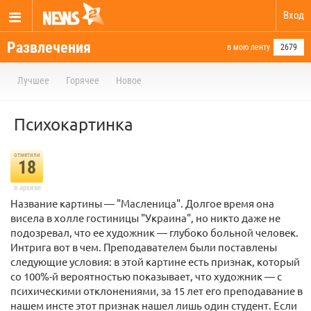
Вход
Развлечения
в мою ленту
2679
Лучшее
Горячее
Новое
Психокартинка
отметили
18
в архиве
Название картины — "Масленица". Долгое время она
висела в холле гостиницы "Украина", но никто даже не
подозревал, что ее художник — глубоко больной человек.
Интрига вот в чем. Преподавателем были поставлены
следующие условия: в этой картине есть признак, который
со 100%-й вероятностью показывает, что художник — с
психическими отклонениями, за 15 лет его преподавание в
нашем инсте этот признак нашел лишь один студент. Если