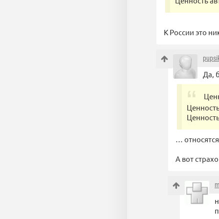
Ценность ав
К России это н
pupsi
Да, 
Цен
Ценность
Ценность
… относятся 
А вот страх
m
н
п