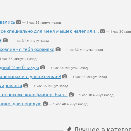
вались
— 1 час 28 минут назад
ное специально для меня мышек налепили...
— 1 час 30 мин
а
— 1 час 31 минуту назад
хозяин - я тебя охраняю!
— 1 час 32 минуты назад
 час 33 минуты назад
щина! Мне б такую
— 1 час 34 минуты назад
ховницах и стулья крепкие!
— 1 час 35 минут назад
кировался
— 1 час 36 минут назад
-то похоже холофайбер. Был...
— 1 час 38 минут назад
чико, дай поцелую
— 1 час 40 минут назад
Лучшее в катего