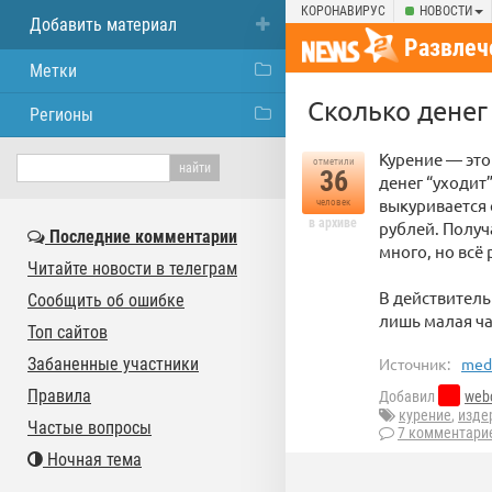
КОРОНАВИРУС
НОВОСТИ
Добавить материал
Развлеч
Метки
Сколько денег
Регионы
Курение — это 
отметили
36
денег “уходит
выкуривается 
человек
в архиве
рублей. Получа
Последние комментарии
много, но всё 
Читайте новости в телеграм
В действительн
Сообщить об ошибке
лишь малая ча
Топ сайтов
Забаненные участники
Источник:
medb
Правила
Добавил
web
курение
,
изде
Частые вопросы
7 комментари
Ночная тема