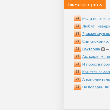
Также смотрите:
Мы и не сомне
24
Любят...навер
23
Зримая музык
23
Спи спокойно, 
23
Вахтерша
23
— 1
Ах, какая жен
23
И порох в поро
23
Кажется замас
23
А наполнитель
23
Ну поверни ли
23