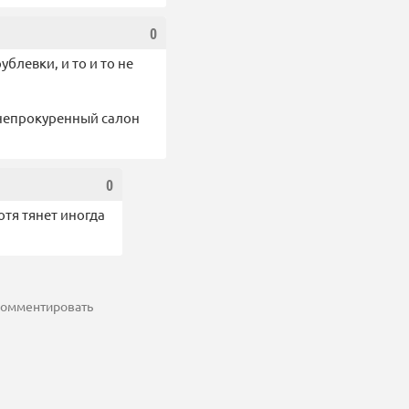
0
блевки, и то и то не
 непрокуренный салон
0
отя тянет иногда
 комментировать