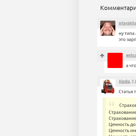
Комментари
artavaleh
ну типа
это зар
webca
а чт
Alaska
, 2
Статья 
Страхо
Страхование
Страхование
Ценность до
Ценность им