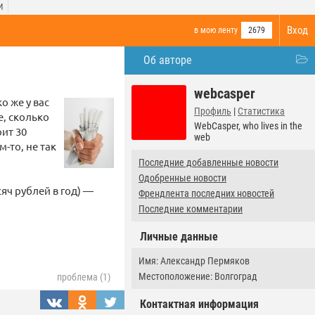
И
Вход
в мою ленту
2679
Об авторе
webcasper
о же у вас
Профиль
|
Статистика
е, сколько
WebCasper, who lives in the
оит 30
web
м-то, не так
Последние добавленные новости
Одобренные новости
сяч рублей в год) —
Френдлента последних новостей
Последние комментарии
Личные данные
Имя: Александр Пермяков
Местоположение: Волгоград
проблема (1)
Контактная информация