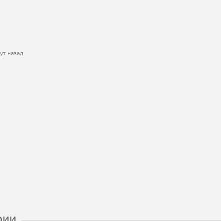
ут назад
рии