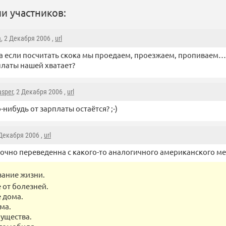
и участников:
a
, 2 Декабря 2006 ,
url
 а если посчитать скока мы проедаем, проезжаем, пропиваем…
платы нашей хватает?
sper
, 2 Декабря 2006 ,
url
о-нибудь от зарплаты остаётся? ;-)
 Декабря 2006 ,
url
точно переведенна с какого-то аналогичного американского ме
вание жизни.
 от болезней.
 дома.
ма.
ущества.