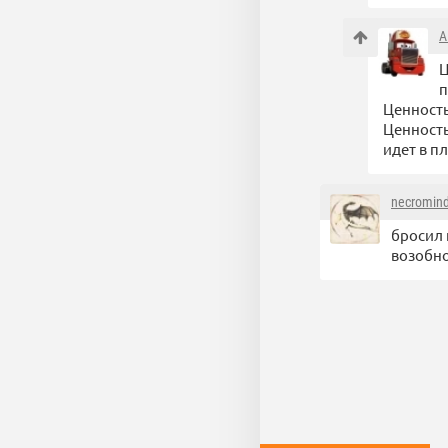
A
Ц
п
Ценность
Ценность
идет в п
necromin
бросил 
возобн