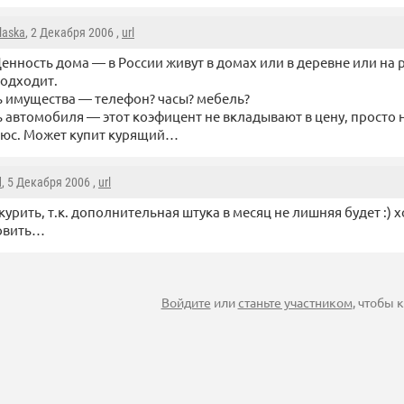
laska
, 2 Декабря 2006 ,
url
енность дома — в России живут в домах или в деревне или на ру
одходит.
 имущества — телефон? часы? мебель?
 автомобиля — этот коэфицент не вкладывают в цену, просто
люс. Может купит курящий…
d
, 5 Декабря 2006 ,
url
курить, т.к. дополнительная штука в месяц не лишняя будет :) х
овить…
Войдите
или
станьте участником
, чтобы