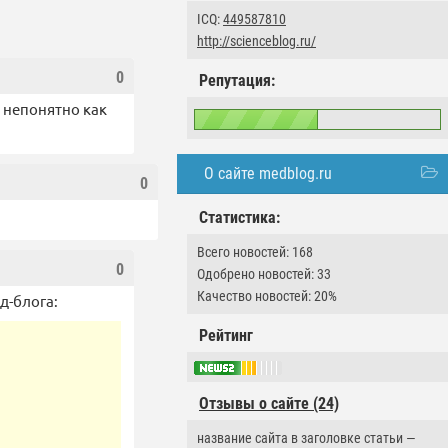
ICQ:
449587810
http://scienceblog.ru/
0
Репутация:
 непонятно как
О сайте medblog.ru
0
Статистика:
Всего новостей: 168
0
Одобрено новостей: 33
Качество новостей: 20%
д-блога:
Рейтинг
Отзывы о сайте (24)
название сайта в заголовке статьи —