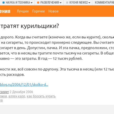
НАУКА И ТЕХНИКА
РАЗВЛЕЧЕНИЯ
КУХНЯ NEWS2
КОММЕНТАРИ
ения
Лучшее
Горячее
Новое
 тратят курильщики?
дорого. Когда вы считаете (конечно же, если вы курите), скольк
” на сигареты, то происходит примерно следующее. Вы считает
сигарет в день. Допустим, пачка. И эта пачка, предположим, ст
ется, что в месяц вы тратите почти тысячу на сигареты. В обще
равно — это затраты. В год — 12 тысяч рублей.
ости же, всё совсем по-другому. Эта тысяча в месяц (или 12 ты
сть расходов.
log.ru/2006/12/01/skolko-d...
casper
2 Декабря 2006
ржки
,
аллен карр
,
как бросить курить
ев