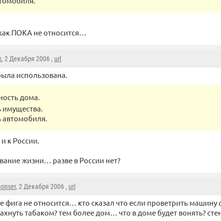
томобиля.
икак ПОКА не относится…
k
, 2 Декабря 2006 ,
url
была использована.
ность дома.
 имущества.
 автомобиля.
и к России.
ование жизни… разве в России нет?
onser
, 2 Декабря 2006 ,
url
е фига не относится… кто сказал что если проветрить машину
ахнуть табаком? тем более дом… что в доме будет вонять? стен