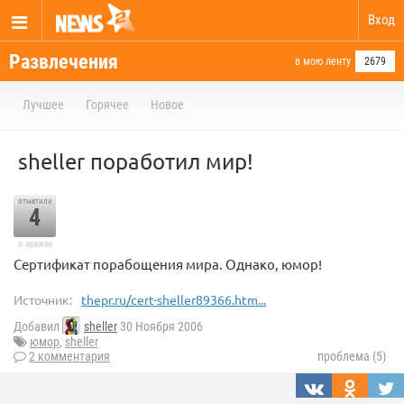
Вход
Развлечения
в мою ленту
2679
Лучшее
Горячее
Новое
sheller поработил мир!
отметили
4
в архиве
Сертификат порабощения мира. Однако, юмор!
Источник:
thepr.ru/cert-sheller89366.htm...
Добавил
sheller
30 Ноября 2006
юмор
,
sheller
2 комментария
проблема (5)