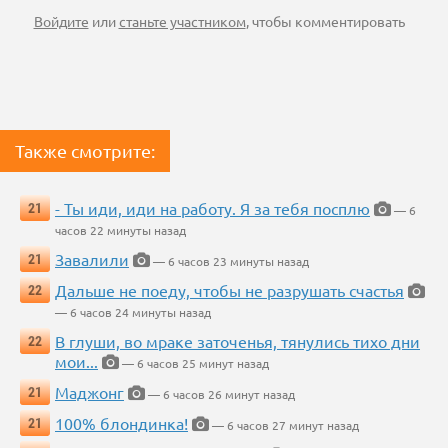
Войдите
или
станьте участником
, чтобы комментировать
Также смотрите:
- Ты иди, иди на работу. Я за тебя посплю
21
— 6
часов 22 минуты назад
Завалили
21
— 6 часов 23 минуты назад
Дальше не поеду, чтобы не разрушать счастья
22
— 6 часов 24 минуты назад
В глуши, во мраке заточенья, тянулись тихо дни
22
мои...
— 6 часов 25 минут назад
Маджонг
21
— 6 часов 26 минут назад
100% блондинка!
21
— 6 часов 27 минут назад