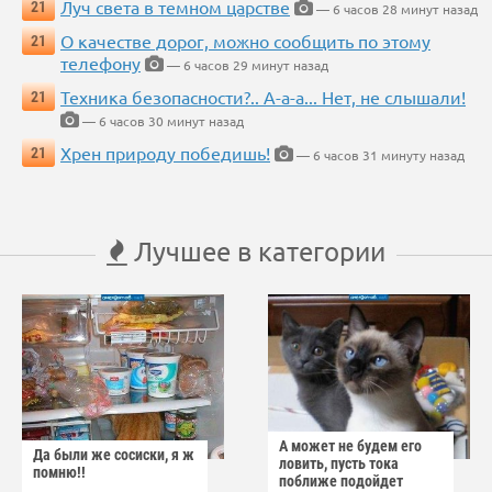
Луч света в темном царстве
21
— 6 часов 28 минут назад
О качестве дорог, можно сообщить по этому
21
телефону
— 6 часов 29 минут назад
Техника безопасности?.. А-а-а... Нет, не слышали!
21
— 6 часов 30 минут назад
Хрен природу победишь!
21
— 6 часов 31 минуту назад
Лучшее в категории
А может не будем его
Да были же сосиски, я ж
ловить, пусть тока
помню!!
поближе подойдет