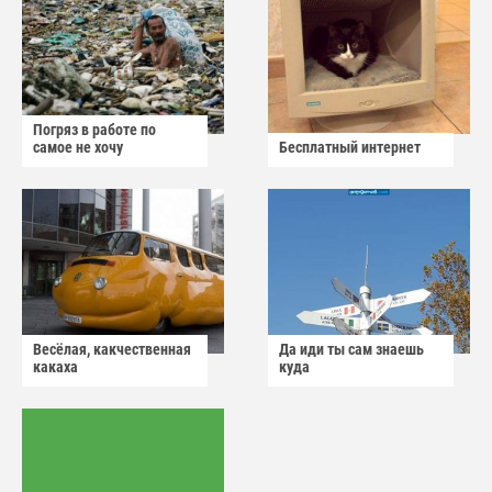
Погряз в работе по
самое не хочу
Бесплатный интернет
Весёлая, какчественная
Да иди ты сам знаешь
какаха
куда