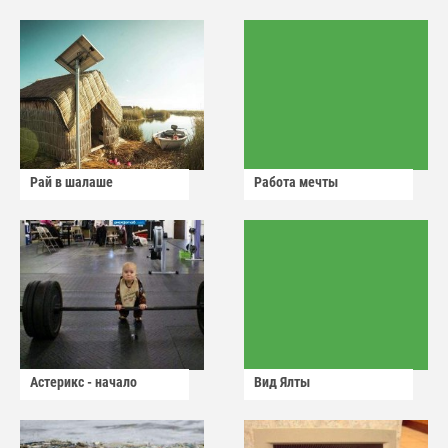
Рай в шалаше
Работа мечты
Астерикс - начало
Вид Ялты