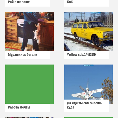
Рай в шалаше
Коб
Мурашки забегали
Yellow subДРИЗИН
Да иди ты сам знаешь
Работа мечты
куда