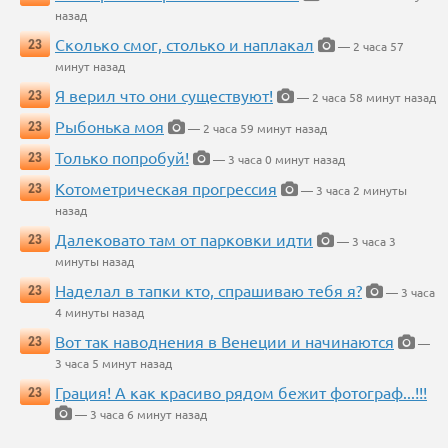
назад
Сколько смог, столько и наплакал
23
— 2 часа 57
минут назад
Я верил что они существуют!
23
— 2 часа 58 минут назад
Рыбонька моя
23
— 2 часа 59 минут назад
Только попробуй!
23
— 3 часа 0 минут назад
Котометрическая прогрессия
23
— 3 часа 2 минуты
назад
Далековато там от парковки идти
23
— 3 часа 3
минуты назад
Наделал в тапки кто, спрашиваю тебя я?
23
— 3 часа
4 минуты назад
Вот так наводнения в Венеции и начинаются
23
—
3 часа 5 минут назад
Грация! А как красиво рядом бежит фотограф...!!!
23
— 3 часа 6 минут назад