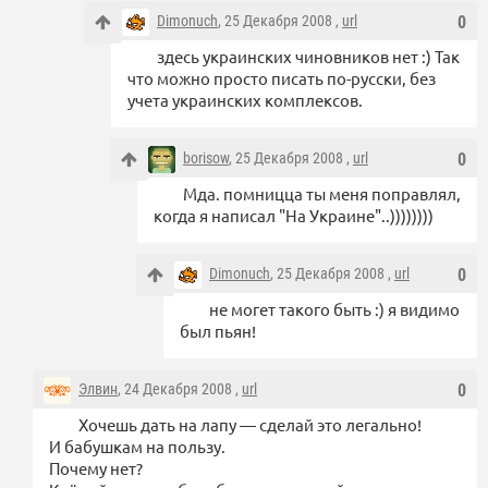
Dimonuch
, 25 Декабря 2008 ,
url
0
здесь украинских чиновников нет :) Так
что можно просто писать по-русски, без
учета украинских комплексов.
borisow
, 25 Декабря 2008 ,
url
0
Мда. помницца ты меня поправлял,
когда я написал "На Украине"..))))))))
Dimonuch
, 25 Декабря 2008 ,
url
0
не могет такого быть :) я видимо
был пьян!
Элвин
, 24 Декабря 2008 ,
url
0
Хочешь дать на лапу — сделай это легально!
И бабушкам на пользу.
Почему нет?