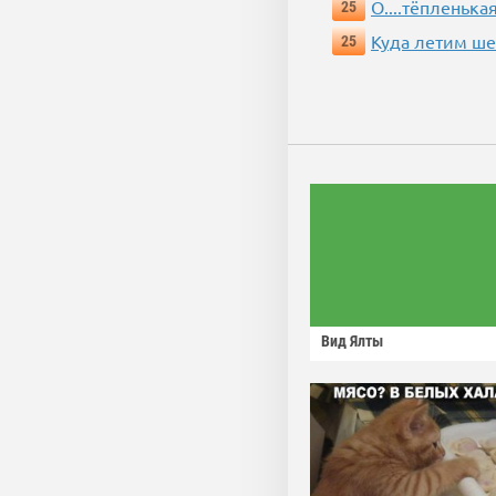
О....тёпленькая
25
Куда летим ш
25
Вид Ялты