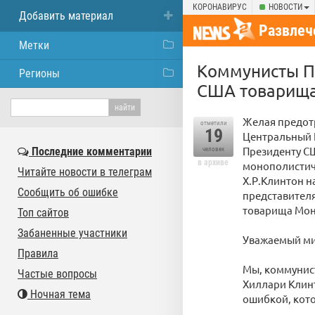
КОРОНАВИРУС
НОВОСТИ
Добавить материал
Развлеч
Метки
Коммунисты П
Регионы
США товарища
Желая предот
отметили
19
Центральный 
Президенту С
Последние комментарии
человек
в архиве
монополистиче
Читайте новости в телеграм
Х.Р.Клинтон н
Сообщить об ошибке
представител
товарища Мон
Топ сайтов
Забаненные участники
Уважаемый ми
Правила
Мы, коммунист
Частые вопросы
Хиллари Клин
Ночная тема
ошибкой, кот