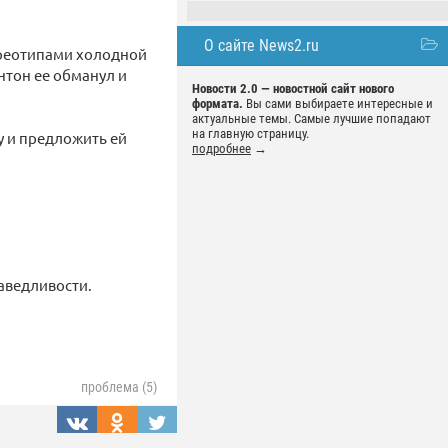
О сайте News2.ru
ереотипами холодной
нтон ее обманул и
Новости 2.0 — новостной сайт нового
формата.
Вы сами выбираете интересные и
актуальные темы. Самые лучшие попадают
на главную страницу.
у и предложить ей
подробнее
→
аведливости.
проблема (5)