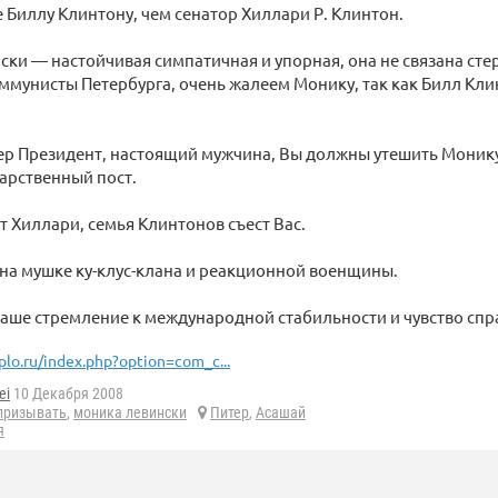
 Биллу Клинтону, чем сенатор Хиллари Р. Клинтон.
ки — настойчивая симпатичная и упорная, она не связана ст
ммунисты Петербурга, очень жалеем Монику, так как Билл Кли
ер Президент, настоящий мужчина, Вы должны утешить Моник
арственный пост.
т Хиллари, семья Клинтонов съест Вас.
е на мушке ку-клус-клана и реакционной военщины.
аше стремление к международной стабильности и чувство спр
plo.ru/index.php?option=com_c...
ei
10 Декабря 2008
призывать
,
моника левински
Питер
,
Асашай
я