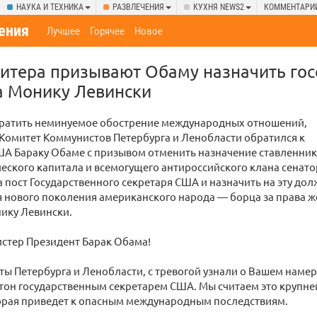
НАУКА И ТЕХНИКА
РАЗВЛЕЧЕНИЯ
КУХНЯ NEWS2
КОММЕНТАРИ
ения
Лучшее
Горячее
Новое
итера призывают Обаму назначить гос
 Монику Левински
ратить неминуемое обострение международных отношений,
Комитет Коммунистов Петербурга и Ленобласти обратился к
ША Бараку Обаме с призывом отменить назначение ставленни
ского капитала и всемогущего антироссийского клана сенато
а пост Государственного секретаря США и назначить на эту до
я нового поколения американского народа — борца за права 
ику Левински.
стер Президент Барак Обама!
ы Петербурга и Ленобласти, с тревогой узнали о Вашем наме
тон государственным секретарем США. Мы считаем это крупн
орая приведет к опасным международным последствиям.