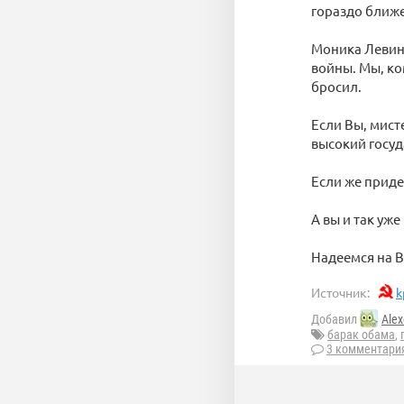
гораздо ближе
Моника Левинс
войны. Мы, ко
бросил.
Если Вы, мист
высокий госуд
Если же приде
А вы и так уж
Надеемся на В
Источник:
k
Добавил
Alex
барак обама
,
3 комментари