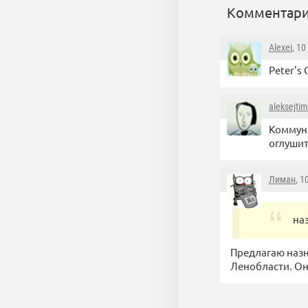
Комментари
Alexei
, 1
Peter's
aleksejti
Коммуни
оглуши
Лиман
, 1
на
Предлагаю назн
Ленобласти. Он