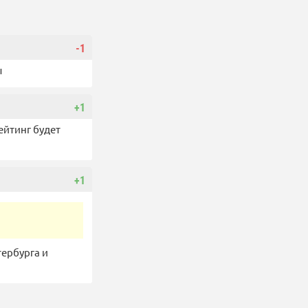
-1
ы
+1
ейтинг будет
+1
ербурга и