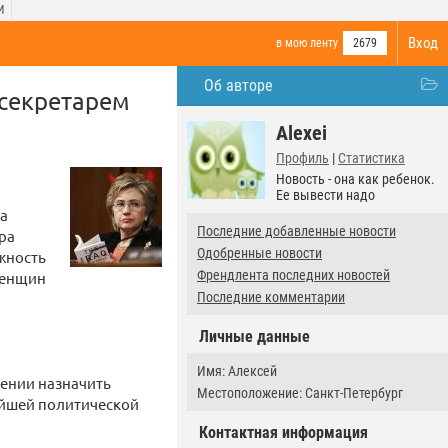
И
Вход
в мою ленту
2679
Об авторе
секретарем
Alexei
Профиль
|
Статистика
Новость - она как ребенок.
Ее вывести надо
ка
Последние добавленные новости
ра
Одобренные новости
лжность
Френдлента последних новостей
женщин
Последние комментарии
Личные данные
Имя: Алексей
рении назначить
Местоположение: Санкт-Петербург
ейшей политической
Контактная информация