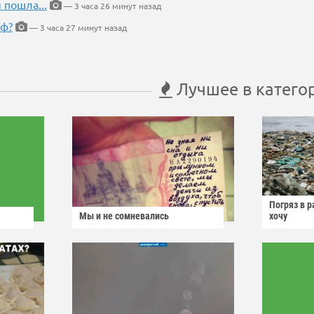
 пошла...
— 3 часа 26 минут назад
еф?
— 3 часа 27 минут назад
Лучшее в катего
Погряз в р
Мы и не сомневались
хочу