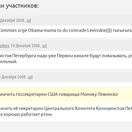
и участников:
0 Декабря 2008 ,
url
 Commies urge Obama-mama to do comrade Levinskie)))) гыгыгыг
mofeev
, 10 Декабря 2008 ,
url
стов Петербурга надо уже Первом канале будут показывать, р
тельный.
0 Декабря 2008 ,
url
значить госсекретарем США товарища Монику Левински
ачить её секретарем Центрального Комитета Коммунистов Пет
а хорошо работает ртом.