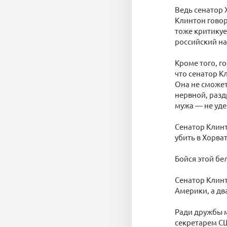
Ведь сенатор 
Клинтон говор
тоже критикуе
российский на
Кроме того, г
что сенатор К
Она не сможет
нервной, разд
мужа — не уде
Сенатор Клинт
убить в Хорва
Бойся этой бе
Сенатор Клинт
Америки, а дв
Ради дружбы 
секретарем С