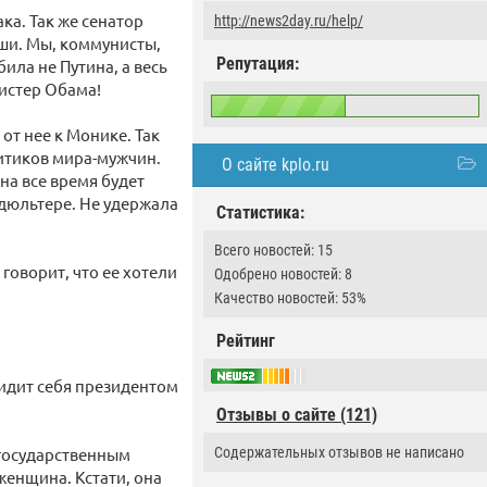
ка. Так же сенатор
http://news2day.ru/help/
уши. Мы, коммунисты,
Репутация:
ила не Путина, а весь
истер Обама!
от нее к Монике. Так
итиков мира-мужчин.
О сайте kplo.ru
на все время будет
адюльтере. Не удержала
Статистика:
Всего новостей: 15
говорит, что ее хотели
Одобрено новостей: 8
Качество новостей: 53%
Рейтинг
видит себя президентом
Отзывы о сайте (121)
 государственным
Содержательных отзывов не написано
енщина. Кстати, она