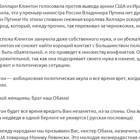
Хиллари Клинтон голосовала против вывода армии США из Ира
ила, что у премьер-министра России Владимира Путина нет д
м Путина! Но этими словами снежная королева Хиллари оскорб
род, который, между прочим, так переживал за чернокожих, м
оспожа Клинтон замучила даже собственного мужа, и он убежал 
линтон не сможет найти хороший контакт с большинством пол
 быть обаятельной, и это приведет к множеству конфликтов. О
ражительной, так как она подозревает своего мужа в измене, 
ржит и политическую ситуацию.
он — амбициозная политическая акула и все время врет, когда 
тии.
лой женщины, брат наш Обама!
он будет все время вредить Вам незаметно, из-за спины. Она 
а медведя в одной берлоге не уживутся ( русская пословица)
между народами мы призываем Вас, мистер Обама, назначить
ША товарища Монику Левински. Это молодая жизнерадостная ж