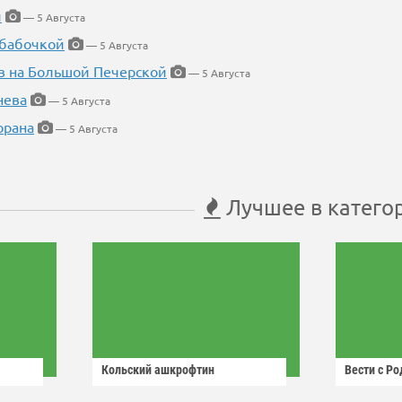
й
— 5 Августа
 бабочкой
— 5 Августа
в на Большой Печерской
— 5 Августа
нева
— 5 Августа
орана
— 5 Августа
Лучшее в катего
Кольский ашкрофтин
Вести с Р