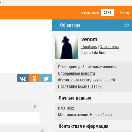
И
Вход
в мою ленту
2679
Об авторе
venom
Профиль
|
Статистика
high all da time
Последние добавленные новости
Одобренные новости
Френдлента последних новостей
Последние комментарии
Личные данные
0
Имя: alex
Местоположение: Новосибирск
Контактная информация