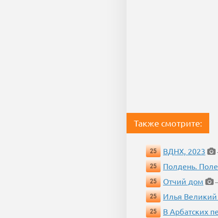
Также смотрите:
ВДНХ, 2023
25
Полдень. Пол
25
Отчий дом
25
—
Илья Великий
25
В Арбатских п
25