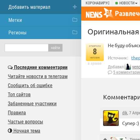
КОРОНАВИРУС
НОВОСТИ
Добавить материал
Развлеч
Метки
Оригинальная
Регионы
Не буду объяс
отметили
8
Источник:
thep
человек
в архиве
Последние комментарии
Добавил
ven
5 комментари
Читайте новости в телеграм
Сообщить об ошибке
Топ сайтов
Комментари
Забаненные участники
Правила
dik
, 7 Апр
Частые вопросы
Супер :)
Ночная тема
Tigge