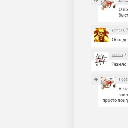
О по
быст
zombak
, 
Обалдет
saahov
, 8
Тяжело 
Tigge
А эт
заин
просто поигр