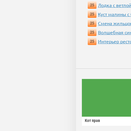
Лодка с ветло
25
Куст малины с
25
Смена жильцо
25
Волшебная си
25
Интерьер рест
25
Кот прав