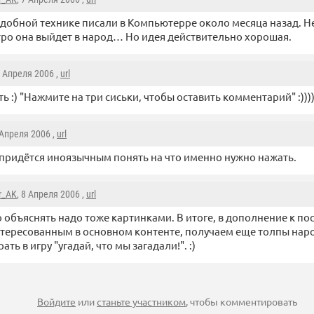
добной технике писали в Компьютерре около месяца назад. Не
ро она выйдет в народ… Но идея действительно хорошая.
7 Апреля 2006 ,
url
ь :) "Нажмите на три сиськи, чтобы оставить комментарий" :)))
 Апреля 2006 ,
url
придётся иноязычным понять на что именно нужно нажать.
r_AK
, 8 Апреля 2006 ,
url
о объяснять надо тоже картинками. В итоге, в дополнение к по
тересованным в основном контенте, получаем еще толпы нар
ать в игру "угадай, что мы загадали!". :)
Войдите
или
станьте участником
, чтобы комментировать