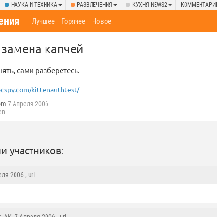
НАУКА И ТЕХНИКА
РАЗВЛЕЧЕНИЯ
КУХНЯ NEWS2
КОММЕНТАРИ
ения
Лучшее
Горячее
Новое
 замена капчей
нять, сами разберетесь.
cspy.com/kittenauthtest/
om
7 Апреля 2006
ев
и участников:
еля 2006 ,
url
r_AK
, 7 Апреля 2006 ,
url