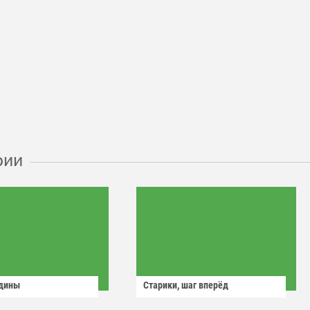
рии
одины
Старики, шаг вперёд