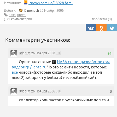
Источник:
itnews.com.ua/28928.html
Добавил
Dimonuch
26 Ноября 2006
nasa
,
unreal
2 комментария
проблема (3)
Комментарии участников:
Grigoriy
, 26 Ноября 2006 ,
url
+1
Оригинал статьи:
NASA станет разработчиком
видеоигр / lenta.ru
Чо это за айти-новости, которые
все
новости(которые когда-либо выходили в топ
ньюс2) забирают у lenta.ru? несерьёзный сайт.
Grigoriy
, 26 Ноября 2006 ,
url
0
коллектор копипастов с русскоязычных поп-сми