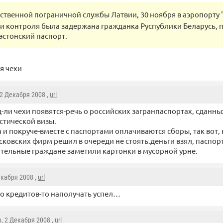
ственной пограничной службы Латвии, 30 ноября в аэропорту 
 контроля была задержана гражданка Руспублики Беларусь,
стонский паспорт.
ся чехи
 2 Декабря 2008 ,
url
-ли чехи появятся-речь о российских загранпаспортах, сданн
стической визы.
 и покруче-вместе с паспортами оплачиваются сборы, так вот,
сковских фирм решил в очереди не стоять.деньги взял, паспорт
тельные граждане заметили картонки в мусорной урне.
екабря 2008 ,
url
то кредитов-то наполучать успел…
h
, 2 Декабря 2008 ,
url