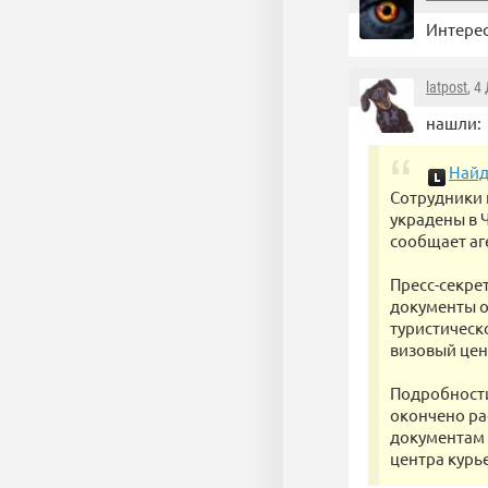
Интерес
latpost
, 4
нашли:
Найд
Сотрудники 
украдены в Ч
сообщает аг
Пресс-секре
документы о
туристическ
визовый цен
Подробности
окончено ра
документам 
центра курь