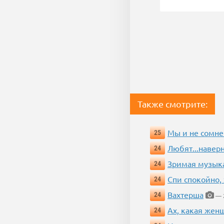
Также смотрите:
Мы и не сомне
25
Любят...навер
24
Зримая музык
24
Спи спокойно, 
24
Вахтерша
24
— 2
Ах, какая жен
24