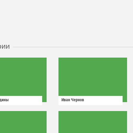
рии
одины
Иван Чернов