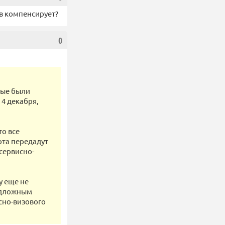
ов компенсирует?
0
рые были
 4 декабря,
то все
рта передадут
сервисно-
у еще не
одложным
сно-визового