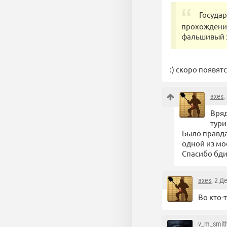
Государ
прохождении
фальшивый э
:) скоро появят
axes
,
Вряд
тури
Было правда
одной из мо
Спасибо бди
axes
, 2 Д
Во кто-
v_m_smit