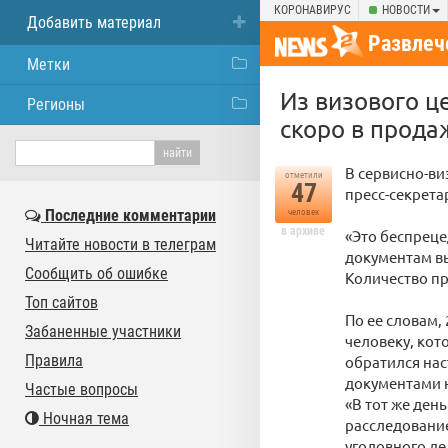
КОРОНАВИРУС
НОВОСТИ
Добавить материал
Развлеч
Метки
Из визового ц
Регионы
скоро в прода
В сервисно-ви
отметили
47
пресс-секрета
Последние комментарии
человек
в архиве
«Это беспреце
Читайте новости в телеграм
документам вы
Сообщить об ошибке
Количество пр
Топ сайтов
По ее словам,
Забаненные участники
человеку, кот
Правила
обратился на
документами н
Частые вопросы
«В тот же ден
Ночная тема
расследование
уголовного де