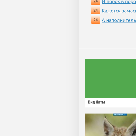
И порох в поро
24
Кажется замас
24
А наполнитель
24
Вид Ялты