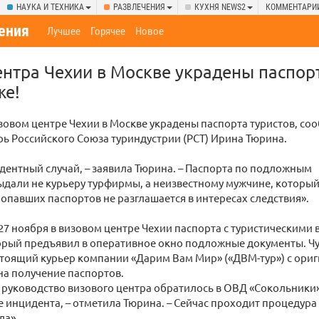
НАУКА И ТЕХНИКА
РАЗВЛЕЧЕНИЯ
КУХНЯ NEWS2
КОММЕНТАРИ
ения
Лучшее
Горячее
Новое
ентра Чехии в Москве украдены паспор
же!
зовом центре Чехии в Москве украдены паспорта туристов, со
рь Российского Союза туриндустрии (РСТ) Ирина Тюрина.
дентный случай, – заявила Тюрина. – Паспорта по подложным
дали не курьеру турфирмы, а неизвестному мужчине, который
опавших паспортов не разглашается в интересах следствия».
 27 ноября в визовом центре Чехии паспорта с туристическим
орый предъявил в оперативное окно подложные документы. Чут
стоящий курьер компании «Дарим Вам Мир» («ДВМ-тур») с ор
а получение паспортов.
ь руководство визового центра обратилось в ОВД «Сокольники
 инцидента, – отметила Тюрина. – Сейчас проходит процедур
ла».