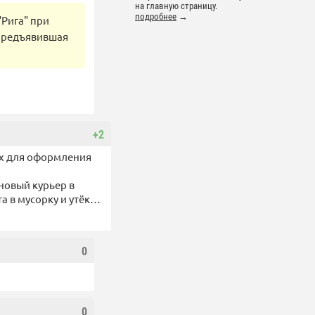
на главную страницу.
подробнее
→
"Рига" при
 предъявившая
+2
ых для оформления
 новый курьер в
а в мусорку и утёк…
0
0