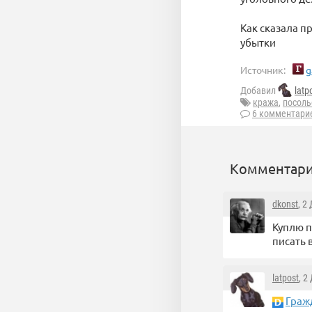
Как сказала п
убытки
Источник:
g
Добавил
latp
кража
,
посоль
6 комментари
Комментари
dkonst
, 2
Куплю п
писать 
latpost
, 2
Граж