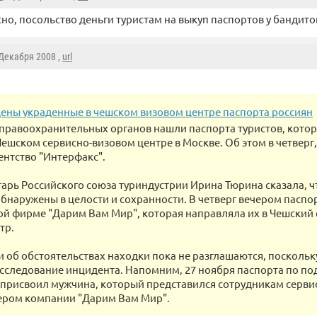
но, посольство деньги туристам на выкуп паспортов у бандит
 Декабря 2008 ,
url
ены украденные в чешском визовом центре паспорта россиян
правоохранительных органов нашли паспорта туристов, кото
ешском сервисно-визовом центре в Москве. Об этом в четверг,
ентство "Интерфакс".
тарь Российского союза туриндустрии Ирина Тюрина сказала, ч
бнаружены в целости и сохранности. В четверг вечером паспо
ой фирме "Дарим Вам Мир", которая направляла их в Чешский 
тр.
 об обстоятельствах находки пока не разглашаются, поскольк
сследование инцидента. Напомним, 27 ноября паспорта по п
присвоил мужчина, который представился сотрудникам серви
ером компании "Дарим Вам Мир".