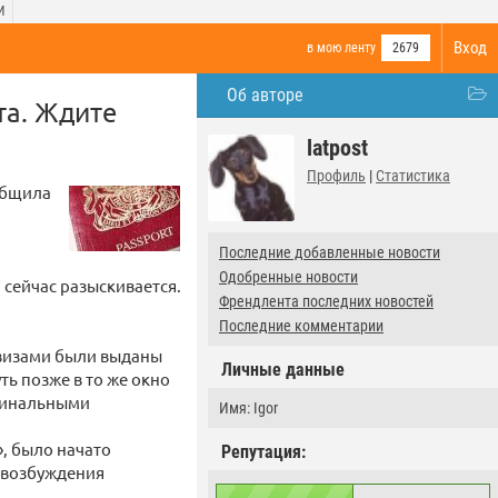
И
Вход
в мою ленту
2679
Об авторе
та. Ждите
latpost
Профиль
|
Статистика
общила
Последние добавленные новости
Одобренные новости
 сейчас разыскивается.
Френдлента последних новостей
Последние комментарии
и визами были выданы
Личные данные
ь позже в то же окно
игинальными
Имя: Igor
», было начато
Репутация:
а возбуждения