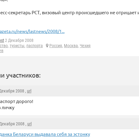
ресс-секретарь РСТ, визовый центр происшедшего не отрицает и
azeta.ru/news/lastnews/2008/1...
ost
2 Декабря 2008
ство
,
туристы
,
паспорта
Россия
,
Москва
,
Чехия
ев
и участников:
 Декабря 2008 ,
url
аспорт дорого!
в личку
 Декабря 2008 ,
url
данка Беларуси выдавала себя за эстонку