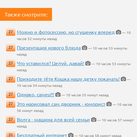
Также смотрите:
Можно и фотосессию, но сгущенку вперед
27
— 10
часов 52 минуты назад
Презентация нового блюда
27
— 10 часов 53 минуты
назад
Что уставился? Целуй, давай!
27
— 10 часов 53 минуты
назад
Приходите тётя Кошка нашу детку покачать!
27
—
10 часов 54 минуты назад
Однако, самец!!!
27
— 10 часов 55 минут назад
Это нарисовал сам дворник - юморист
27
— 10 часов
56 минут назад
Волга - машина для всей семьи
27
— 10 часов 57 минут
назад
Бесплатный интернет
31
— 10 часов 58 минут назад