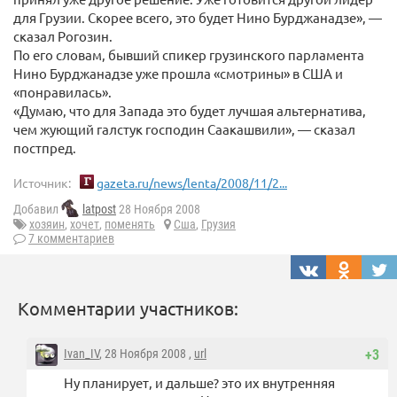
для Грузии. Скорее всего, это будет Нино Бурджанадзе», —
сказал Рогозин.
По его словам, бывший спикер грузинского парламента
Нино Бурджанадзе уже прошла «смотрины» в США и
«понравилась».
«Думаю, что для Запада это будет лучшая альтернатива,
чем жующий галстук господин Саакашвили», — сказал
постпред.
Источник:
gazeta.ru/news/lenta/2008/11/2...
Добавил
latpost
28 Ноября 2008
хозяин
,
хочет
,
поменять
Сша
,
Грузия
7 комментариев
Комментарии участников:
Ivan_IV
, 28 Ноября 2008 ,
url
+3
Ну планирует, и дальше? это их внутренняя