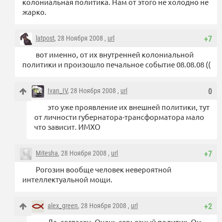
колониальная политика. Нам от этого не холодно не
жарко.
latpost
, 28 Ноября 2008 ,
url
+7
вот именно, от их внутренней колониальной
политики и произошло печальное событие 08.08.08 ((
Ivan_IV
, 28 Ноября 2008 ,
url
0
это уже проявление их внешней политики, тут
от личности губернатора-трансформатора мало
что зависит. ИМХО
Mitesha
, 28 Ноября 2008 ,
url
+7
Рогозин вообще человек невероятной
интеллектуальной мощи.
alex_green
, 28 Ноября 2008 ,
url
+2
Да, согласен. Очень серьезный политик. Он