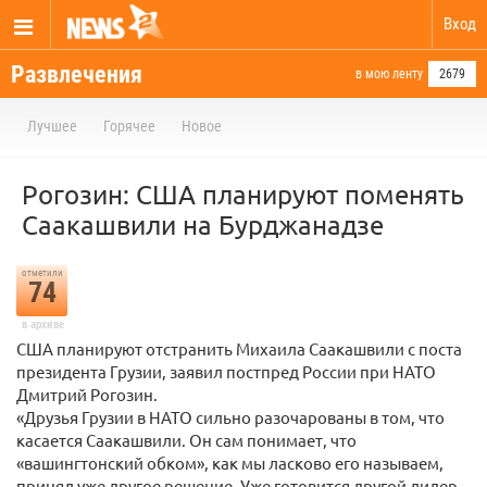
Вход
Развлечения
в мою ленту
2679
Лучшее
Горячее
Новое
Рогозин: США планируют поменять
Саакашвили на Бурджанадзе
отметили
74
в архиве
США планируют отстранить Михаила Саакашвили с поста
президента Грузии, заявил постпред России при НАТО
Дмитрий Рогозин.
«Друзья Грузии в НАТО сильно разочарованы в том, что
касается Саакашвили. Он сам понимает, что
«вашингтонский обком», как мы ласково его называем,
принял уже другое решение. Уже готовится другой лидер