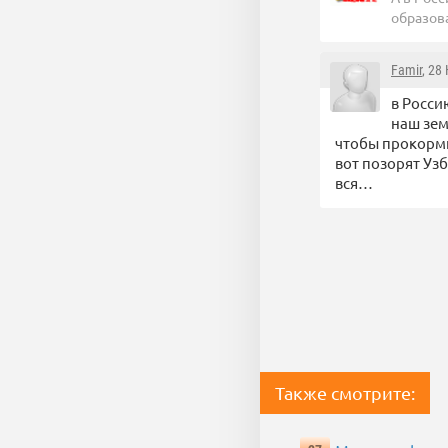
образов
Famir
, 28
в Росси
наш зем
чтобы прокормит
вот позорят Уз
вся…
Также смотрите: