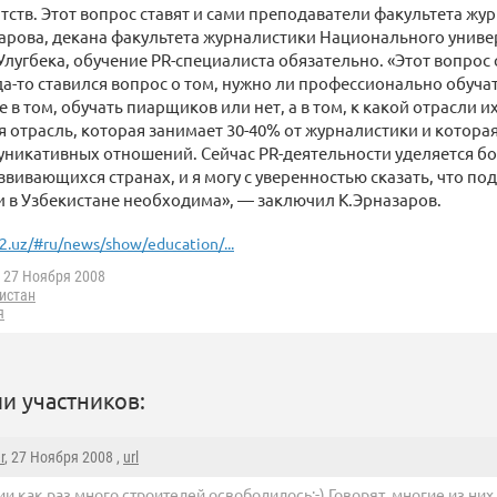
тств. Этот вопрос ставят и сами преподаватели факультета ж
арова, декана факультета журналистики Национального униве
лугбека, обучение PR-специалиста обязательно. «Этот вопрос 
гда-то ставился вопрос о том, нужно ли профессионально обуча
 в том, обучать пиарщиков или нет, а в том, к какой отрасли их
 отрасль, которая занимает 30-40% от журналистики и которая
уникативных отношений. Сейчас PR-деятельности уделяется б
вивающихся странах, и я могу с уверенностью сказать, что под
 в Узбекистане необходима», — заключил К.Эрназаров.
2.uz/#ru/news/show/education/...
27 Ноября 2008
истан
я
и участников:
r
, 27 Ноября 2008 ,
url
ии как раз много строителей освободилось;-) Говорят, многие из ни