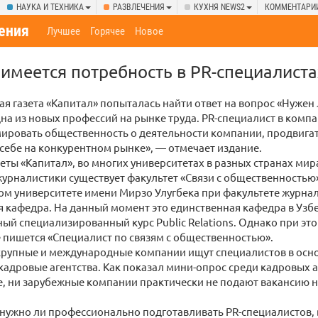
НАУКА И ТЕХНИКА
РАЗВЛЕЧЕНИЯ
КУХНЯ NEWS2
КОММЕНТАРИ
ения
Лучшее
Горячее
Новое
 имеется потребность в PR-специалиста
ая газета «Капитал» попыталась найти ответ на вопрос «Нужен 
на из новых профессий на рынке труда. PR-специалист в компа
ировать общественность о деятельности компании, продвигат
себе на конкурентном рынке», — отмечает издание.
еты «Капитал», во многих университетах в разных странах мир
урналистики существует факультет «Связи с общественностью»
м университете имени Мирзо Улугбека при факультете журнал
ая кафедра. На данный момент это единственная кафедра в Узбе
ый специализированный курс Public Relations. Однако при эт
 пишется «Специалист по связям с общественностью».
крупные и международные компании ищут специалистов в осно
кадровые агентства. Как показал мини-опрос среди кадровых а
, ни зарубежные компании практически не подают вакансию н
 нужно ли профессионально подготавливать PR-специалистов, 