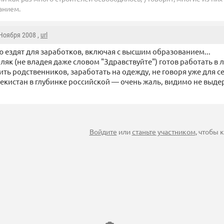
анием.
 Ноября 2008 ,
url
ю ездят для заработков, включая с высшим образованием...
ляк (не владея даже словом "Здравствуйте") готов работать в 
ь родственников, заработать на одежду, не говоря уже для се
бекистан в глубинке российской — очень жаль, видимо не выде
Войдите
или
станьте участником
, чтобы