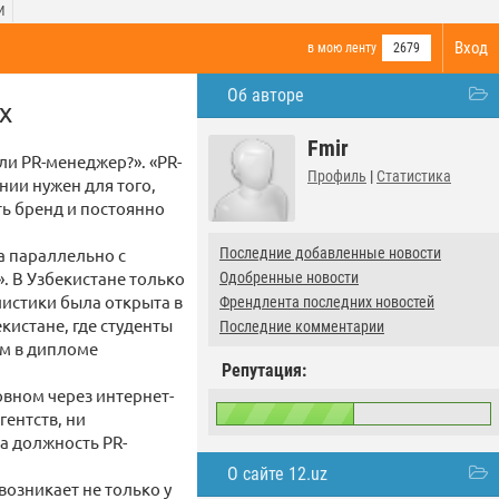
И
Вход
в мою ленту
2679
Об авторе
х
Fmir
ли PR-менеджер?». «PR-
Профиль
|
Статистика
нии нужен для того,
ь бренд и постоянно
а параллельно с
Последние добавленные новости
. В Узбекистане только
Одобренные новости
истики была открыта в
Френдлента последних новостей
кистане, где студенты
Последние комментарии
ом в дипломе
Репутация:
вном через интернет-
гентств, ни
а должность PR-
О сайте 12.uz
возникает не только у