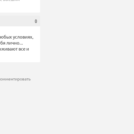
0
любых условиях,
бя лично...
рживают все и
 комментировать