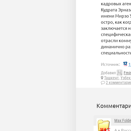
кадровых аген
Кудрата Эрназ
имени Мирзо У
остро, как ко
заключается не
специфическая
отрасли комм
динамично раз
специальности
Источник:
1
Добавил
Fmir
Ташкент
,
Узбек
2 комментари
Комментари
Max Folde
А в Росс