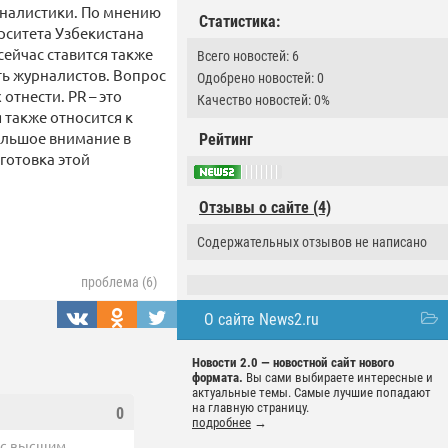
урналистики. По мнению
Статистика:
рситета Узбекистана
сейчас ставится также
Всего новостей: 6
ть журналистов. Вопрос
Одобрено новостей: 0
 отнести. PR – это
Качество новостей: 0%
 также относится к
ольшое внимание в
Рейтинг
готовка этой
Отзывы о сайте (4)
Содержательных отзывов не написано
проблема (6)
О сайте News2.ru
Новости 2.0 — новостной сайт нового
формата.
Вы сами выбираете интересные и
актуальные темы. Самые лучшие попадают
на главную страницу.
0
подробнее
→
х с высшим