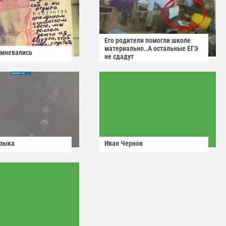
Его родители помогли школе
материально..А остальные ЕГЭ
омневались
не сдадут
узыка
Иван Чернов