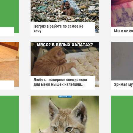
Погряз в работе по самое не
хочу
Мы и не с
Любят...наверное специально
для меня мышек налепили...
Зримая м