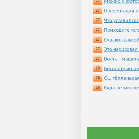
Можно и фотос
27
Презентация 
27
Что уставился?
27
Приходите тёт
27
Однако, самец!
27
Это нарисовал
27
Волга - машин
27
Бесплатный ин
29
О....тёпленькая
26
Куда летим ш
26