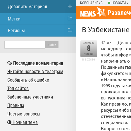
КОРОНАВИРУС
НОВОСТИ
Добавить материал
Развлеч
Метки
В Узбекистане
Регионы
12.uz — Делов
отметили
8
менеджер – од
чтобы информ
человек
в архиве
напоминать о 
Последние комментарии
По данным газ
Читайте новости в телеграм
факультетом ж
в Национально
Сообщить об ошибке
1999 году так
Топ сайтов
проходят полн
Забаненные участники
выпускника не
Как правило, 
Правила
ресурсы либо 
Частые вопросы
отечественные
специалиста.
Ночная тема
Вопрос о том,