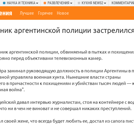
НАУКА И ТЕХНИКА
РАЗВЛЕЧЕНИЯ
КУХНЯ NEWS2
КОММЕНТАРИ
ения
Лучшее
Горячее
Новое
ик аргентинской полиции застрелилс
ник аргентинской полиции, обвиняемый в пытках и похищени
прямо перед объективами телевизионных камер.
ра занимал руководящую должность в полиции Аргентины в 
раной управляла военная хунта. Нынешние власти страны
го в причастности к похищениям и убийствам тысяч людей —
зная война".
йский давал интервью журналистам, стоя на контейнере с во
что ни в чем не виноват и не совершал никаких преступлений.
л своей жене, что всегда будет любить ее, достал из сапога пи