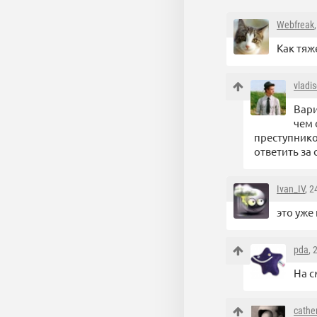
Webfreak
Как тя
vladi
Вари
чем 
преступнико
ответить за 
Ivan_IV
, 
это уже
pda
, 
На 
cathe