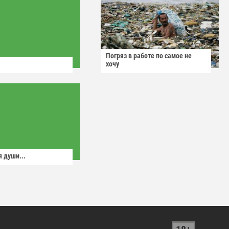
Погряз в работе по самое не
хочу
 души...