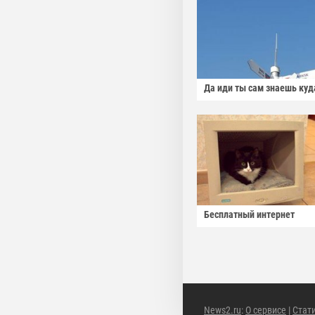
Да иди ты сам знаешь куд
Бесплатный интернет
News2.ru
:
О сервисе
|
Стат