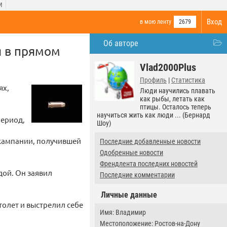
И
Вход
в мою ленту
2679
Об авторе
я в прямом
Vlad2000Plus
Профиль
|
Статистика
ях,
Люди научились плавать
как рыбы, летать как
птицы. Осталось теперь
научиться жить как люди ... (Бернард
период,
Шоу)
 кампании, получившей
Последние добавленные новости
Одобренные новости
Френдлента последних новостей
дой. Он заявил
Последние комментарии
Личные данные
столет и выстрелил себе
Имя: Владимир
Местоположение: Ростов-на-Дону