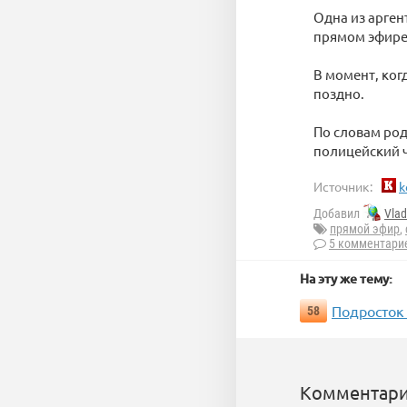
Одна из арге
прямом эфире
В момент, ког
поздно.
По словам род
полицейский ч
Источник:
k
Добавил
Vla
прямой эфир
,
5 комментари
На эту же тему:
Подросток
58
Комментари