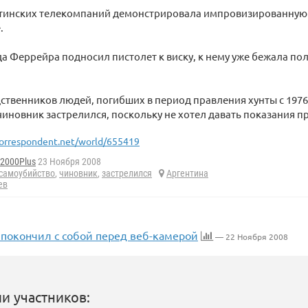
нтинских телекомпаний демонстрировала импровизированную
.
да Феррейра подносил пистолет к виску, к нему уже бежала по
ственников людей, погибших в период правления хунты с 1976
иновник застрелился, поскольку не хотел давать показания пр
orrespondent.net/world/655419
d2000Plus
23 Ноября 2008
самоубийство
,
чиновник
,
застрелился
Аргентина
ев
 покончил с собой перед веб-камерой
— 22 Ноября 2008
и участников: