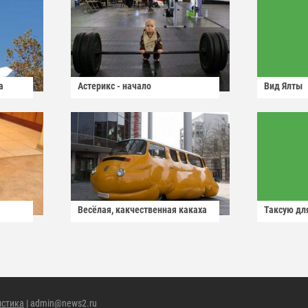
а
Астерикс - начало
Вид Ялты
Весёлая, какчественная какаха
Таксую для
истика
| admin@news2.ru