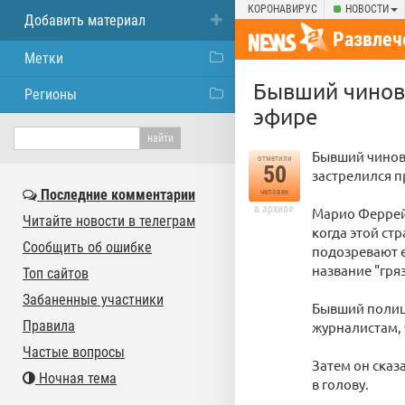
КОРОНАВИРУС
НОВОСТИ
Добавить материал
Развлеч
Метки
Бывший чиновн
Регионы
эфире
Бывший чинов
отметили
50
застрелился 
Последние комментарии
человек
в архиве
Марио Феррей
Читайте новости в телеграм
когда этой ст
Сообщить об ошибке
подозревают е
название "гря
Топ сайтов
Забаненные участники
Бывший полице
Правила
журналистам, 
Частые вопросы
Затем он сказа
Ночная тема
в голову.