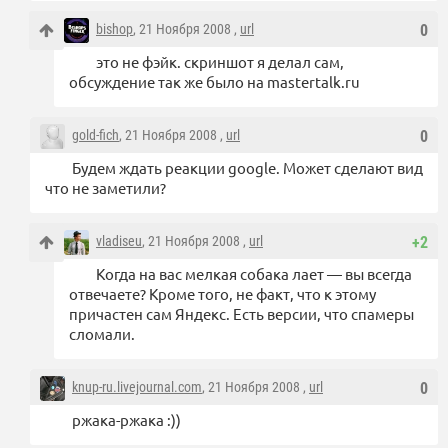
bishop
, 21 Ноября 2008 ,
url
0
это не фэйк. скриншот я делал сам,
обсуждение так же было на mastertalk.ru
gold-fich
, 21 Ноября 2008 ,
url
0
Будем ждать реакции google. Может сделают вид
что не заметили?
vladiseu
, 21 Ноября 2008 ,
url
+2
Когда на вас мелкая собака лает — вы всегда
отвечаете? Кроме того, не факт, что к этому
причастен сам Яндекс. Есть версии, что спамеры
сломали.
knup-ru.livejournal.com
, 21 Ноября 2008 ,
url
0
ржака-ржака :))