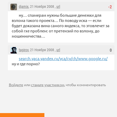
djamix
, 21 Ноября 2008 ,
url
-2
ну… спамерам нужны большие денежки для
взлома такого проекта… По поводу иска — если
будет доказана вина самого яндекса, то этовлечет за
собой rxe проблем: от претензий по взлому, до
мошенничества…
tagirov
, 21 Ноября 2008 ,
url
0
search.yaca.yandex.ru/yca/cy/ch/www.google.ru/
ну и где порно?
Войдите
или
станьте участником
, чтобы комментировать