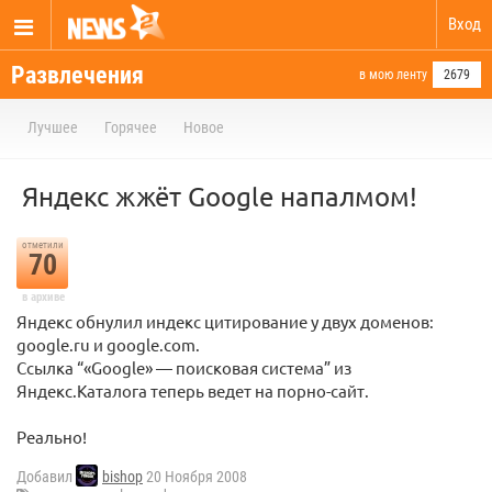
Вход
Развлечения
в мою ленту
2679
Лучшее
Горячее
Новое
Яндекс жжёт Google напалмом!
отметили
70
в архиве
Яндекс обнулил индекс цитирование у двух доменов:
google.ru и google.com.
Ссылка “«Google» — поисковая система” из
Яндекс.Каталога теперь ведет на порно-сайт.
Реально!
Добавил
bishop
20 Ноября 2008