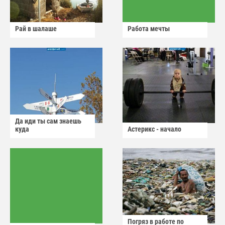
Рай в шалаше
Работа мечты
Да иди ты сам знаешь
куда
Астерикс - начало
Погряз в работе по