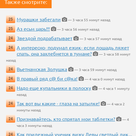
Также смотрите:
Мурашки забегали
25
— 3 часа 55 минут назад
Аз есьм царь!!!
25
— 3 часа 56 минут назад
Звездой подрабатывает
24
— 3 часа 57 минут назад
А интересно- подумал ежик- если лошадь ляжет
24
спать, она захлебнется в тумане?
— 3 часа 58 минут
назад
Вьетнамская Золушка
24
— 3 часа 59 минут назад
В правый ряд с@ би с@ка!
24
— 4 часа 0 минут назад
Надо еще купальники в полоску
24
— 4 часа 1 минуту
назад
Так вот вы какие - глаза на затылке!
24
— 4 часа 2
минуты назад
Признавайтесь, кто спрятал мои таблетки?
24
— 4
часа 3 минуты назад
Как прилежный ученик вижу Девы светлый лик...
24