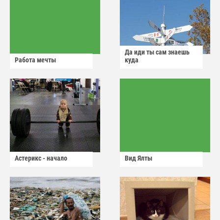
Да иди ты сам знаешь
Работа мечты
куда
Астерикс - начало
Вид Ялты