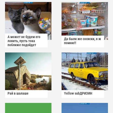
А может не будем его
Да были же сосиски, я ж
ловить, пусть тока
помню!!
поближе подойдет
Рай в шалаше
Yellow subДРИЗИН