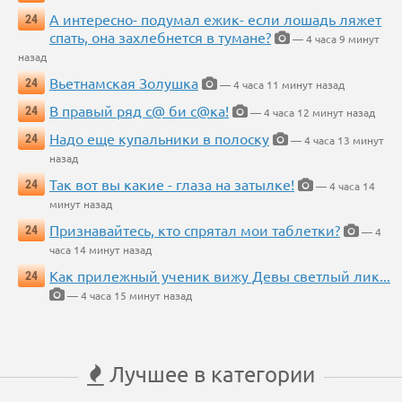
А интересно- подумал ежик- если лошадь ляжет
24
спать, она захлебнется в тумане?
— 4 часа 9 минут
назад
Вьетнамская Золушка
24
— 4 часа 11 минут назад
В правый ряд с@ би с@ка!
24
— 4 часа 12 минут назад
Надо еще купальники в полоску
24
— 4 часа 13 минут
назад
Так вот вы какие - глаза на затылке!
24
— 4 часа 14
минут назад
Признавайтесь, кто спрятал мои таблетки?
24
— 4
часа 14 минут назад
Как прилежный ученик вижу Девы светлый лик...
24
— 4 часа 15 минут назад
Лучшее в категории