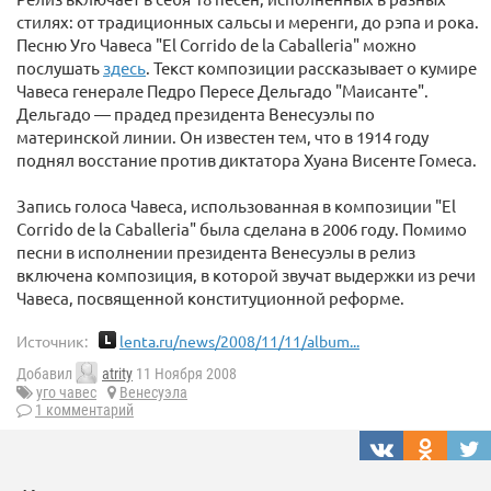
стилях: от традиционных сальсы и меренги, до рэпа и рока.
Песню Уго Чавеса "El Corrido de la Caballeria" можно
послушать
здесь
. Текст композиции рассказывает о кумире
Чавеса генерале Педро Пересе Дельгадо "Маисанте".
Дельгадо — прадед президента Венесуэлы по
материнской линии. Он известен тем, что в 1914 году
поднял восстание против диктатора Хуана Висенте Гомеса.
Запись голоса Чавеса, использованная в композиции "El
Corrido de la Caballeria" была сделана в 2006 году. Помимо
песни в исполнении президента Венесуэлы в релиз
включена композиция, в которой звучат выдержки из речи
Чавеса, посвященной конституционной реформе.
Источник:
lenta.ru/news/2008/11/11/album...
Добавил
atrity
11 Ноября 2008
уго чавес
Венесуэла
1 комментарий