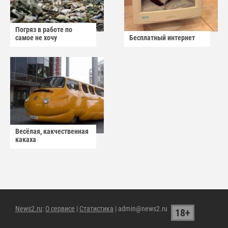
Погряз в работе по
самое не хочу
Бесплатный интернет
Весёлая, какчественная
какаха
News2.ru
:
О сервисе
|
Статистика
| admin@news2.ru
18+