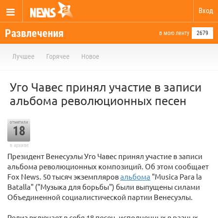
Вход
Развлечения
в мою ленту
2679
Лучшее
Горячее
Новое
Уго Чавес принял участие в записи
альбома революционных песен
отметили
18
в архиве
Президент Венесуэлы Уго Чавес принял участие в записи
альбома революционных композиций. Об этом сообщает
Fox News. 50 тысяч экземпляров
альбома
"Musica Para la
Batalla" ("Музыка для борьбы") были выпущены силами
Объединенной социалистической партии Венесуэлы.
Релиз включает в себя 18 песен, исполненных в разных