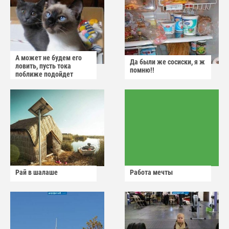
А может не будем его
Да были же сосиски, я ж
ловить, пусть тока
помню!!
поближе подойдет
Рай в шалаше
Работа мечты