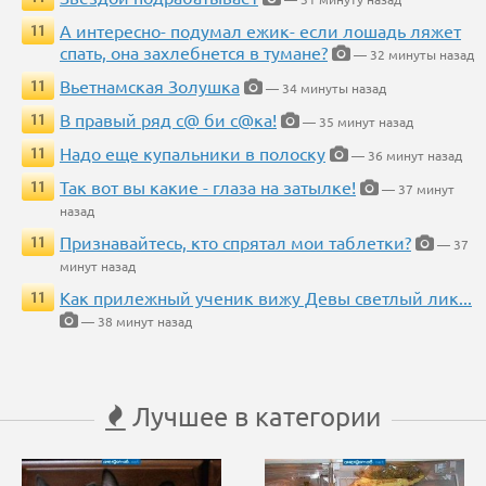
А интересно- подумал ежик- если лошадь ляжет
11
спать, она захлебнется в тумане?
— 32 минуты назад
Вьетнамская Золушка
11
— 34 минуты назад
В правый ряд с@ би с@ка!
11
— 35 минут назад
Надо еще купальники в полоску
11
— 36 минут назад
Так вот вы какие - глаза на затылке!
11
— 37 минут
назад
Признавайтесь, кто спрятал мои таблетки?
11
— 37
минут назад
Как прилежный ученик вижу Девы светлый лик...
11
— 38 минут назад
Лучшее в категории