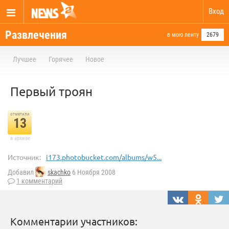
Вход
Развлечения
в мою ленту
2679
Лучшее
Горячее
Новое
Первый троян
отметили
13
в архиве
Источник:
i173.photobucket.com/albums/w5...
Добавил
skachko
6 Ноября 2008
1 комментарий
Комментарии участников: