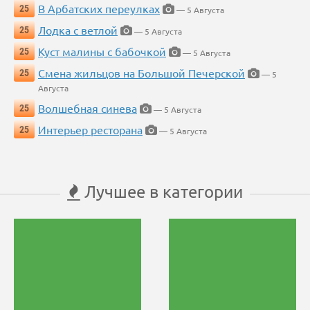
В Арбатских переулках
25
— 5 Августа
Лодка с ветлой
25
— 5 Августа
Куст малины с бабочкой
25
— 5 Августа
Смена жильцов на Большой Печерской
25
— 5
Августа
Волшебная синева
25
— 5 Августа
Интерьер ресторана
25
— 5 Августа
Лучшее в категории