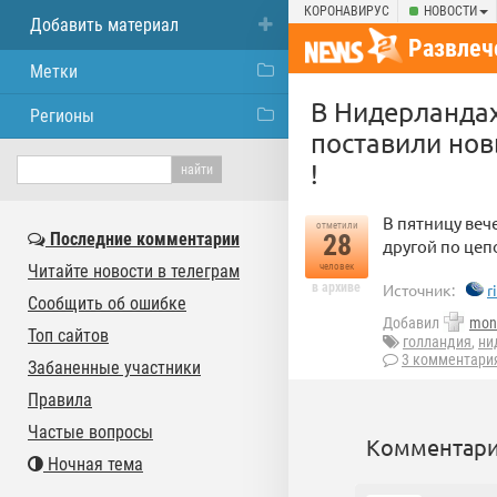
КОРОНАВИРУС
НОВОСТИ
Добавить материал
Развлеч
Метки
В Нидерландах
Регионы
поставили нов
!
В пятницу веч
отметили
Последние комментарии
28
другой по цеп
Читайте новости в телеграм
человек
в архиве
Источник:
r
Сообщить об ошибке
Добавил
mon
Топ сайтов
голландия
,
ни
3 комментари
Забаненные участники
Правила
Частые вопросы
Комментари
Ночная тема