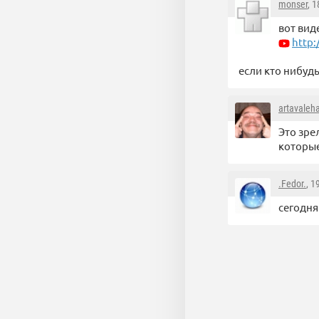
monser
, 
вот вид
http
если кто нибуд
artavaleh
Это зре
которые
.Fedor.
, 1
сегодня