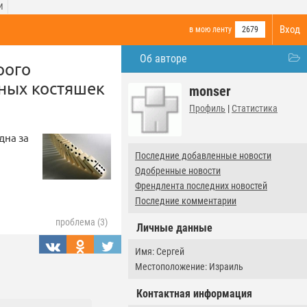
И
Вход
в мою ленту
2679
Об авторе
рого
нных костяшек
monser
Профиль
|
Статистика
дна за
Последние добавленные новости
Одобренные новости
Френдлента последних новостей
Последние комментарии
проблема (3)
Личные данные
Имя: Сергей
Местоположение: Израиль
Контактная информация