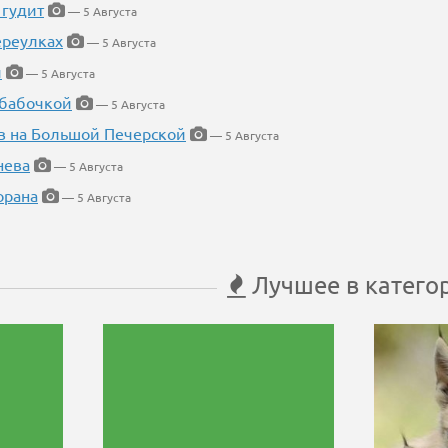
 гудит
— 5 Августа
ереулках
— 5 Августа
й
— 5 Августа
 бабочкой
— 5 Августа
в на Большой Печерской
— 5 Августа
нева
— 5 Августа
орана
— 5 Августа
Лучшее в катего