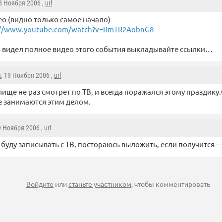
18 Ноября 2006 ,
url
ео (видно только самое начало)
://www.youtube.com/watch?v=RmTR2AobnG8
ь видел полное видео этого события выкладывайте ссылки…
a
, 19 Ноября 2006 ,
url
лище не раз смотрет по ТВ, и всегда поражался этому праздику
 занимаются этим делом.
9 Ноября 2006 ,
url
 буду записывать с ТВ, постораюсь выложить, если получится 
Войдите
или
станьте участником
, чтобы комментировать