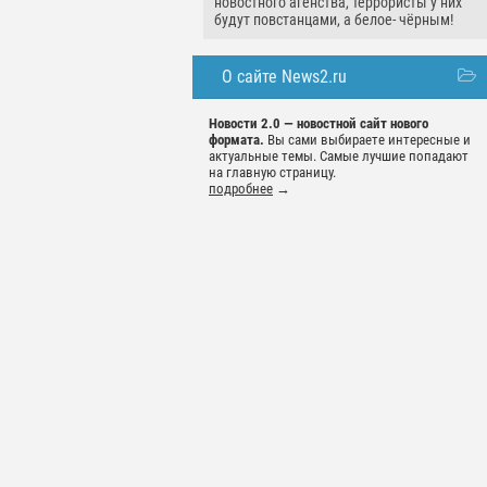
новостного агенства, террористы у них
будут повстанцами, а белое- чёрным!
О сайте News2.ru
Новости 2.0 — новостной сайт нового
формата.
Вы сами выбираете интересные и
актуальные темы. Самые лучшие попадают
на главную страницу.
подробнее
→