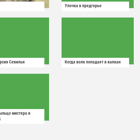
Улочка в предгорье
рсия Севилья
Когда волк попадает в капкан
ыльцо мистера и
д