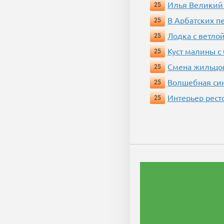
Илья Великий
25
В Арбатских п
25
Лодка с ветло
25
Куст малины с
25
Смена жильцо
25
Волшебная си
25
Интерьер рест
25