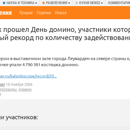
НАУКА И ТЕХНИКА
РАЗВЛЕЧЕНИЯ
КУХНЯ NEWS2
КОММЕНТАРИ
ения
Лучшее
Горячее
Новое
 прошел День домино, участники кото
ый рекорд по количеству задействова
ером в выставочном зале города Леуварден на севере страны о
очке упали 4 790 381 костяшка домино.
ian.ru/kaleidoscope/record/20...
ser
18 Ноября 2006
дерланды
,
домино
я
и участников: