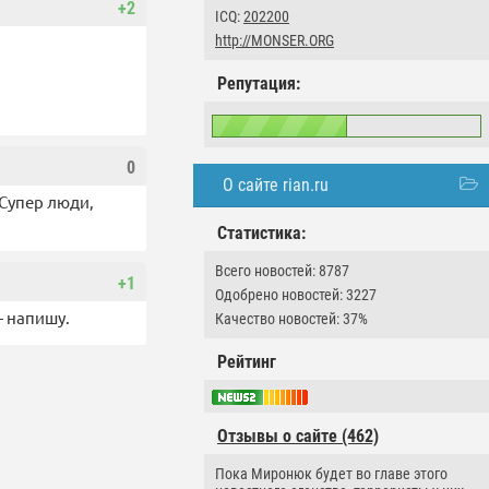
+2
ICQ:
202200
http://MONSER.ORG
Репутация:
0
О сайте rian.ru
.Супер люди,
Статистика:
Всего новостей: 8787
+1
Одобрено новостей: 3227
— напишу.
Качество новостей: 37%
Рейтинг
Отзывы о сайте (462)
Пока Миронюк будет во главе этого