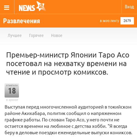
Вход
Развлечения
в мою ленту
2679
Лучшее
Горячее
Новое
Премьер-министр Японии Таро Асо
посетовал на нехватку времени на
чтение и просмотр комиксов.
отметили
18
в архиве
Выступая перед многочисленной аудиторией в токийском
районе Акихабара, политик сообщил о напряженном
графике работы. По словам Таро Асо, у него почти не
остается времени на любимое с детства хобби. "Я всегда
беру в деловые поездки еженедельные выпуски комиксов.