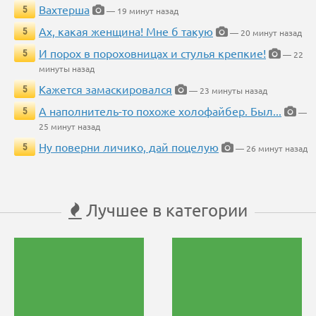
Вахтерша
5
— 19 минут назад
Ах, какая женщина! Мне б такую
5
— 20 минут назад
И порох в пороховницах и стулья крепкие!
5
— 22
минуты назад
Кажется замаскировался
5
— 23 минуты назад
А наполнитель-то похоже холофайбер. Был...
5
—
25 минут назад
Ну поверни личико, дай поцелую
5
— 26 минут назад
Лучшее в категории