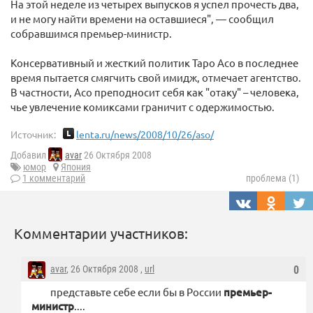
На этой неделе из четырех выпусков я успел прочесть два,
и не могу найти времени на оставшиеся", — сообщил
собравшимся премьер-министр.
Консервативный и жесткий политик Таро Асо в последнее
время пытается смягчить свой имидж, отмечает агентство.
В частности, Асо преподносит себя как "отаку" – человека,
чье увлечение комиксами граничит с одержимостью.
Источник:
lenta.ru/news/2008/10/26/aso/
Добавил
avar
26 Октября 2008
юмор
Япония
1 комментарий
проблема (1)
Комментарии участников:
avar
, 26 Октября 2008 ,
url
0
представьте себе если бы в России
премьер-
министр
....