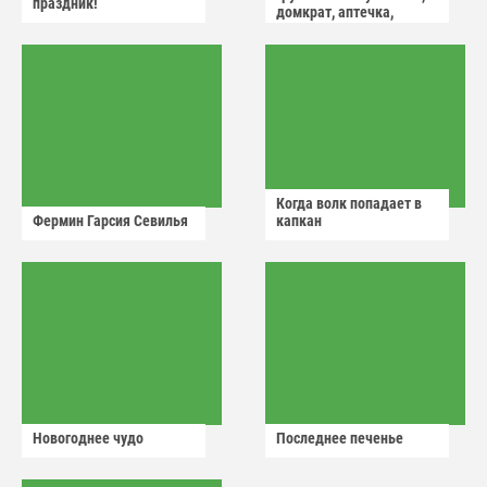
праздник!
домкрат, аптечка,
аварийный знак
Когда волк попадает в
Фермин Гарсия Севилья
капкан
Новогоднее чудо
Последнее печенье