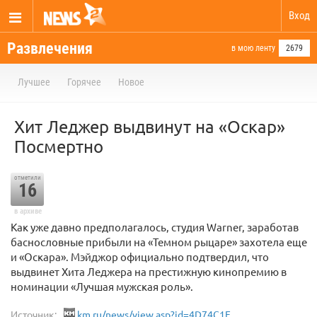
Вход
Развлечения
в мою ленту
2679
Лучшее
Горячее
Новое
Хит Леджер выдвинут на «Оскар»
Посмертно
отметили
16
в архиве
Как уже давно предполагалось, студия Warner, заработав
баснословные прибыли на «Темном рыцаре» захотела еще
и «Оскара». Мэйджор официально подтвердил, что
выдвинет Хита Леджера на престижную кинопремию в
номинации «Лучшая мужская роль».
Источник:
km.ru/news/view.asp?id=4D74C1F...