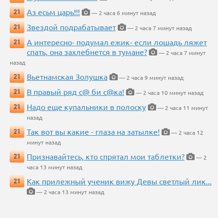
Аз есьм царь!!!
21
— 2 часа 6 минут назад
Звездой подрабатывает
21
— 2 часа 7 минут назад
А интересно- подумал ежик- если лошадь ляжет
21
спать, она захлебнется в тумане?
— 2 часа 7 минут
назад
Вьетнамская Золушка
21
— 2 часа 9 минут назад
В правый ряд с@ би с@ка!
21
— 2 часа 10 минут назад
Надо еще купальники в полоску
21
— 2 часа 11 минут
назад
Так вот вы какие - глаза на затылке!
21
— 2 часа 12
минут назад
Признавайтесь, кто спрятал мои таблетки?
21
— 2
часа 13 минут назад
Как прилежный ученик вижу Девы светлый лик...
21
— 2 часа 13 минут назад