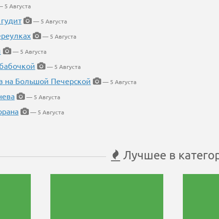
 5 Августа
 гудит
— 5 Августа
ереулках
— 5 Августа
й
— 5 Августа
 бабочкой
— 5 Августа
в на Большой Печерской
— 5 Августа
нева
— 5 Августа
орана
— 5 Августа
Лучшее в катего