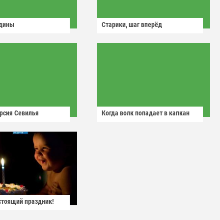
одины
Старики, шаг вперёд
рсия Севилья
Когда волк попадает в капкан
астоящий праздник!