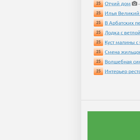
Отчий дом
25
—
Илья Великий
25
В Арбатских п
25
Лодка с ветло
25
Куст малины с
25
Смена жильцо
25
Волшебная си
25
Интерьер рест
25