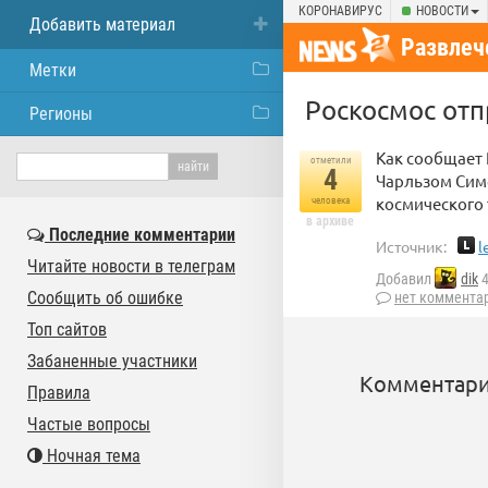
КОРОНАВИРУС
НОВОСТИ
Добавить материал
Развлеч
Метки
Роскосмос отп
Регионы
Как сообщает
отметили
4
Чарльзом Симо
космического 
человека
в архиве
Последние комментарии
Источник:
l
Читайте новости в телеграм
Добавил
dik
4
Сообщить об ошибке
нет коммента
Топ сайтов
Забаненные участники
Комментари
Правила
Частые вопросы
Ночная тема