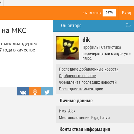
И
Вход
в мою ленту
2679
Об авторе
t на МКС
dik
т с миллиардером
Профиль
|
Статистика
 года в качестве
перечёркнутый минус - уже
плюс
Последние добавленные новости
Одобренные новости
Френдлента последних новостей
Последние комментарии
Личные данные
Имя: Alex
Местоположение: Riga, Latvia
Контактная информация