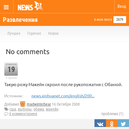
Вход
Развлечения
в мою ленту
2679
Лучшее
Горячее
Новое
No comments
отметили
19
в архиве
Такую рожу Макейн скроил после рукопожатия с Обамой.
Источник:
news.xinhuanet.com/english/200...
Добавил
madwinterbear
16 Октября 2008
сша
,
выборы
,
обама
,
макейн
8 комментариев
проблема (1)