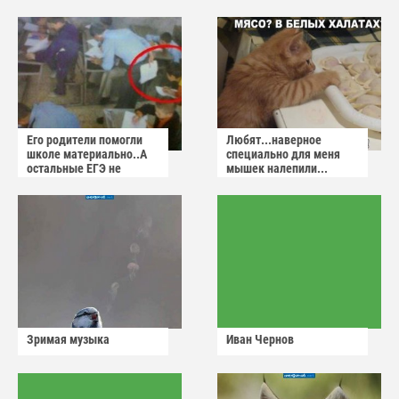
Его родители помогли
Любят...наверное
школе материально..А
специально для меня
остальные ЕГЭ не
мышек налепили...
сдадут
Зримая музыка
Иван Чернов