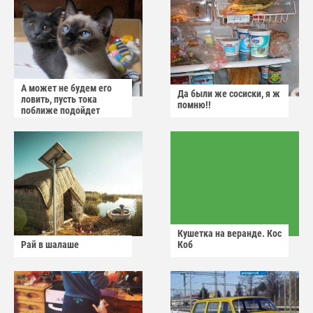
А может не будем его
Да были же сосиски, я ж
ловить, пусть тока
помню!!
поближе подойдет
Кушетка на веранде. Кос
Рай в шалаше
Коб