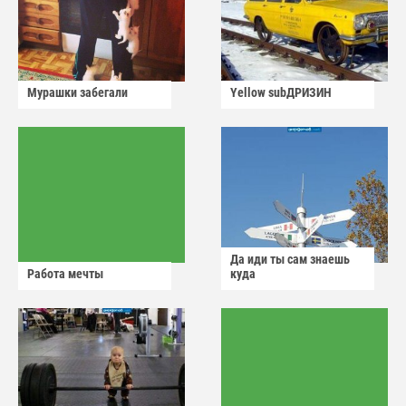
Мурашки забегали
Yellow subДРИЗИН
Да иди ты сам знаешь
Работа мечты
куда