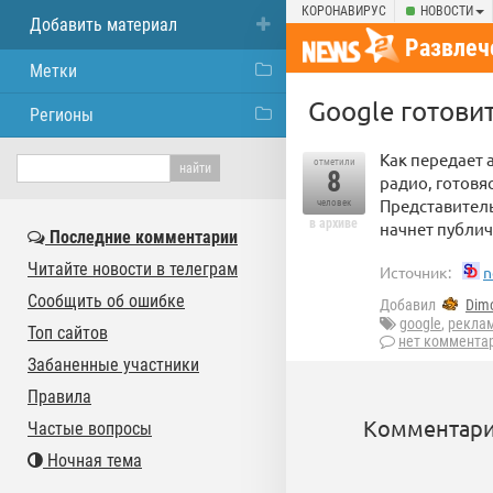
КОРОНАВИРУС
НОВОСТИ
Добавить материал
Развлеч
Метки
Google готовит
Регионы
Как передает 
отметили
8
радио, готовя
Представитель
человек
в архиве
начнет публич
Последние комментарии
Читайте новости в телеграм
Источник:
n
Сообщить об ошибке
Добавил
Dim
google
,
рекла
Топ сайтов
нет коммента
Забаненные участники
Правила
Комментари
Частые вопросы
Ночная тема