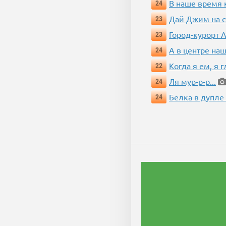
В наше время 
24
Дай Джим на с
23
Город-курорт 
23
А в центре наш
24
Когда я ем, я 
22
Ля мур-р-р...
24
Белка в дупле
24