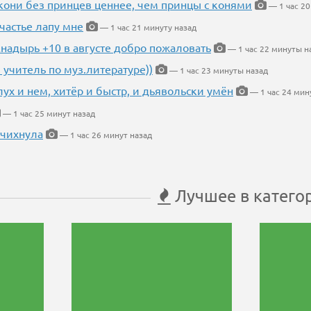
кони без принцев ценнее, чем принцы с конями
— 1 час 20
частье лапу мне
— 1 час 21 минуту назад
Анадырь +10 в августе добро пожаловать
— 1 час 22 минуты н
 учитель по муз.литературе))
— 1 час 23 минуты назад
глух и нем, хитёр и быстр, и дьявольски умён
— 1 час 24 мин
— 1 час 25 минут назад
 чихнула
— 1 час 26 минут назад
Лучшее в катего