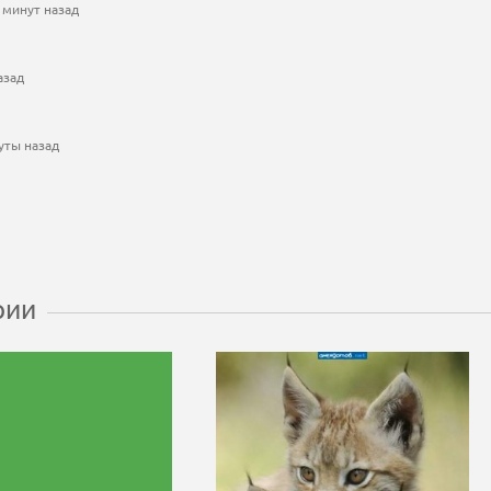
 минут назад
азад
уты назад
рии