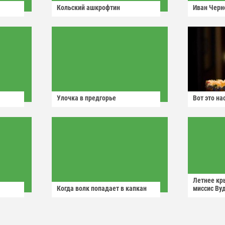
Кольский ашкрофтин
Иван Черн
Улочка в предгорье
Вот это н
Летнее кр
Когда волк попадает в капкан
миссис Ву