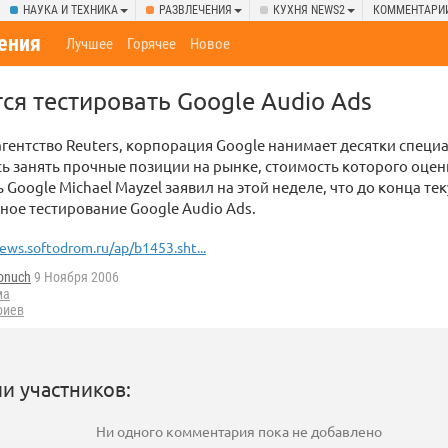
НАУКА И ТЕХНИКА
РАЗВЛЕЧЕНИЯ
КУХНЯ NEWS2
КОММЕНТАРИ
ения
Лучшее
Горячее
Новое
ся тестировать Google Audio Ads
агентство Reuters, корпорация Google нанимает десятки специ
сь занять прочные позиции на рынке, стоимость которого оцен
 Google Michael Mayzel заявил на этой неделе, что до конца т
ное тестирование Google Audio Ads.
ews.softodrom.ru/ap/b1453.sht...
onuch
9 Ноября 2006
ма
риев
и участников:
Ни одного комментария пока не добавлено