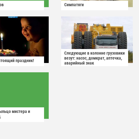
ов
Симпатяги
Следующие в колонне грузовики
везут: насос, домкрат, аптечка,
астоящий праздник!
аварийный знак
ыльцо мистера и
д