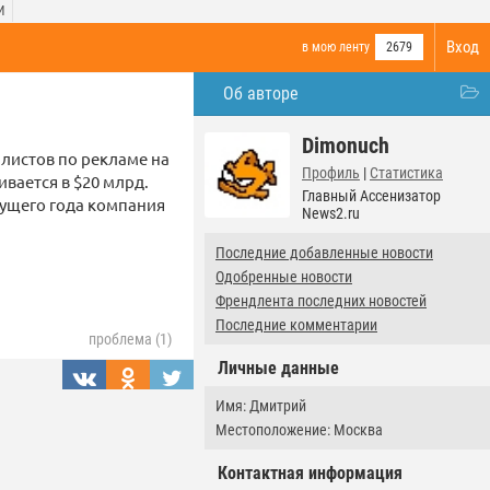
И
Вход
в мою ленту
2679
Об авторе
Dimonuch
алистов по рекламе на
Профиль
|
Статистика
ивается в $20 млрд.
Главный Ассенизатор
екущего года компания
News2.ru
Последние добавленные новости
Одобренные новости
Френдлента последних новостей
Последние комментарии
проблема (1)
Личные данные
Имя: Дмитрий
Местоположение: Москва
Контактная информация