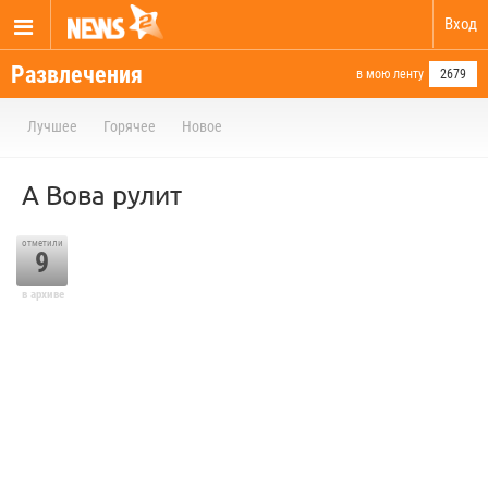
Вход
Развлечения
в мою ленту
2679
Лучшее
Горячее
Новое
А Вова рулит
отметили
9
в архиве