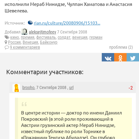
исполнили Мераб Нинидзе, Чулпан Хаматова и Анастасия
Шевелева.
Источник:
rian.ru/culture/20080906/15103...
Добавил
aleksejtimofeev
7 Сентября 2008
кино
,
премия
,
фестиваль
,
солдат
,
венеция
,
герман
Россия
,
Венеция
,
Байконур
9 комментариев
проблема (2)
Комментарии участников:
brooho
, 7 Сентября 2008 ,
url
-2
В центре истории — доктор по имени Даниил
Покровский (в этой роли проживающий в
Австрии грузинский актер Мераб Нинидзе,
известный публике по роли Торнике в
«Покаянии» Тенгиза Абуладзе). Он глубоко