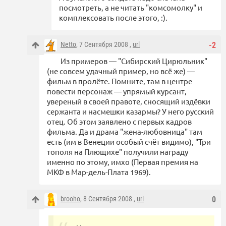
посмотреть, а не читать "комсомолку" и
комплексовать после этого, :).
Netto
, 7 Сентября 2008 ,
url
-2
Из примеров — "Сибирский Цирюльник"
(не совсем удачный пример, но всё же) —
фильм в пролёте. Помните, там в центре
повести персонаж — упрямый курсант,
увереный в своей правоте, сносящий издёвки
сержанта и насмешки казармы? У него русский
отец. Об этом заявлено с первых кадров
фильма. Да и драма "жена-любовница" там
есть (им в Венеции особый счёт видимо), "Три
тополя на Плющихе" получили награду
именно по этому, имхо (Первая премия на
МКФ в Мар-дель-Плата 1969).
brooho
, 8 Сентября 2008 ,
url
0