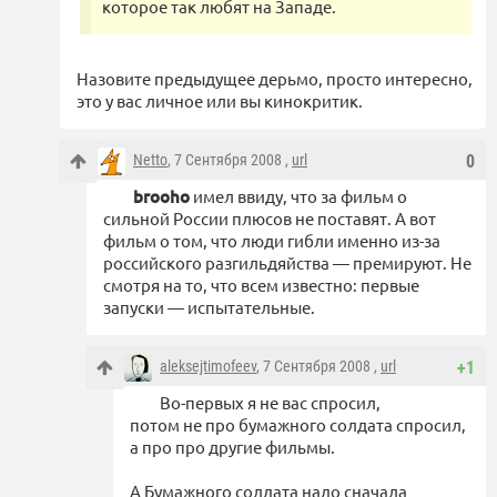
которое так любят на Западе.
Назовите предыдущее дерьмо, просто интересно,
это у вас личное или вы кинокритик.
Netto
, 7 Сентября 2008 ,
url
0
brooho
имел ввиду, что за фильм о
сильной России плюсов не поставят. А вот
фильм о том, что люди гибли именно из-за
российского разгильдяйства — премируют. Не
смотря на то, что всем известно: первые
запуски — испытательные.
aleksejtimofeev
, 7 Сентября 2008 ,
url
+1
Во-первых я не вас спросил,
потом не про бумажного солдата спросил,
а про про другие фильмы.
А Бумажного солдата надо сначала