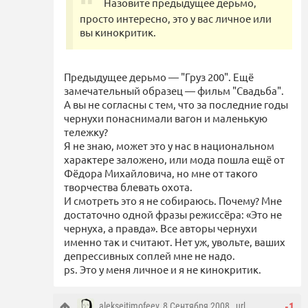
Назовите предыдущее дерьмо,
просто интересно, это у вас личное или
вы кинокритик.
Предыдущее дерьмо — "Груз 200". Ещё
замечательный образец — фильм "Свадьба".
А вы не согласны с тем, что за последние годы
чернухи понаснимали вагон и маленькую
тележку?
Я не знаю, может это у нас в национальном
характере заложено, или мода пошла ещё от
Фёдора Михайловича, но мне от такого
творчества блевать охота.
И смотреть это я не собираюсь. Почему? Мне
достаточно одной фразы режиссёра: «Это не
чернуха, а правда». Все авторы чернухи
именно так и считают. Нет уж, увольте, ваших
депрессивных соплей мне не надо.
ps. Это у меня личное и я не кинокритик.
aleksejtimofeev
, 8 Сентября 2008 ,
url
-1