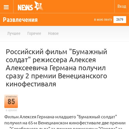
Вход
Развлечения
в мою ленту
2679
Лучшее
Горячее
Новое
Российский фильм "Бумажный
солдат" режиссера Алексея
Алексеевича Германа получил
сразу 2 премии Венецианского
кинофестиваля
отметили
85
в архиве
Фильм Алексея Германа-младшего "Бумажный солдат"
получил на 65-м Венецианском кинофестивале две премии
— "Серебряного льва" за лучшую режиссуру и "Озелла" за