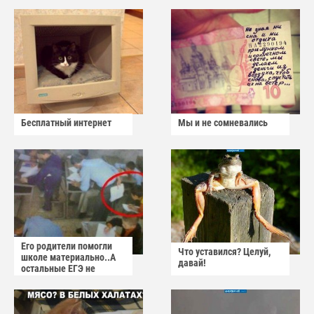
Бесплатный интернет
Мы и не сомневались
Его родители помогли
Что уставился? Целуй,
школе материально..А
давай!
остальные ЕГЭ не
сдадут