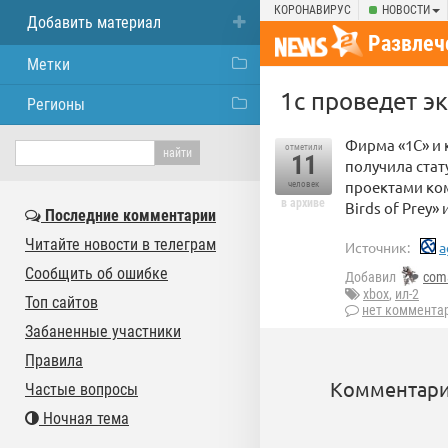
КОРОНАВИРУС
НОВОСТИ
Добавить материал
Развлеч
Метки
1с проведет э
Регионы
Фирма «1С» и 
отметили
11
получила стат
проектами ком
человек
в архиве
Birds of Prey
Последние комментарии
Читайте новости в телеграм
Источник:
a
Сообщить об ошибке
Добавил
com
xbox
,
ил-2
Топ сайтов
нет коммента
Забаненные участники
Правила
Комментари
Частые вопросы
Ночная тема