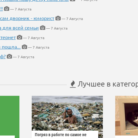
!!
— 7 Августа
 сам дворник - юморист
— 7 Августа
а для всей семьи
— 7 Августа
тернет
— 7 Августа
 пошла...
— 7 Августа
еф?
— 7 Августа
Лучшее в катего
Погряз в работе по самое не