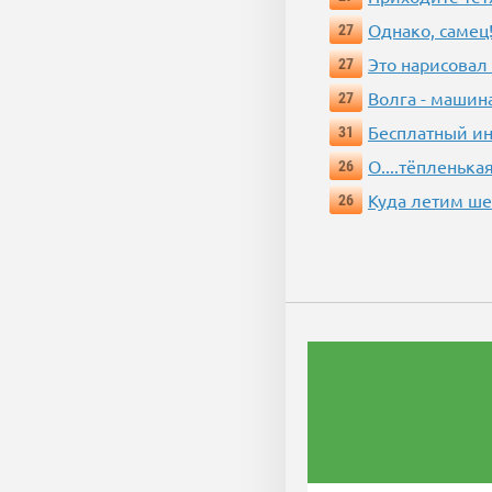
Однако, самец!
27
Это нарисовал
27
Волга - машин
27
Бесплатный ин
31
О....тёпленькая
26
Куда летим ш
26