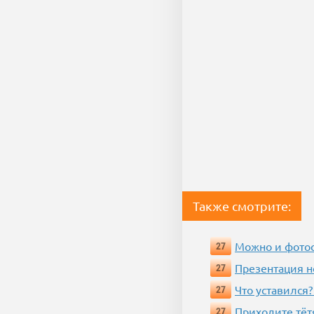
Также смотрите:
Можно и фотос
27
Презентация 
27
Что уставился?
27
Приходите тёт
27