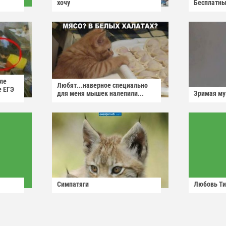
хочу
Бесплатны
ле
Любят...наверное специально
е ЕГЭ
для меня мышек налепили...
Зримая м
Симпатяги
Любовь Ти