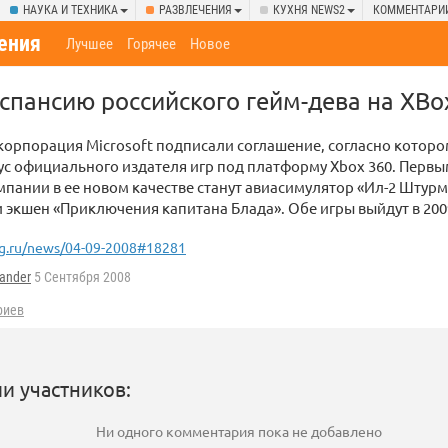
НАУКА И ТЕХНИКА
РАЗВЛЕЧЕНИЯ
КУХНЯ NEWS2
КОММЕНТАРИ
ения
Лучшее
Горячее
Новое
кспансию российского гейм-дева на XBo
корпорация Microsoft подписали соглашение, согласно которо
ус официального издателя игр под платформу Xbox 360. Перв
пании в ее новом качестве станут авиасимулятор «Ил-2 Штурм
» и экшен «Приключения капитана Блада». Обе игры выйдут в 200
g.ru/news/04-09-2008#18281
ander
5 Сентября 2008
риев
и участников:
Ни одного комментария пока не добавлено