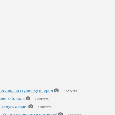
ессию, но сгущенку вперед
— 7 Августа
нового блюда
— 7 Августа
 Целуй, давай!
— 7 Августа
я Кошка нашу детку покачать!
— 7 Августа