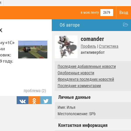
И
Вход
в мою ленту
2679
Об авторе
x
comander
му «1С»
Профиль
|
Статистика
ыми
антиливербот
овик:
9 году.
Последние добавленные новости
Одобренные новости
Френдлента последних новостей
Последние комментарии
проблема (2)
Личные данные
Имя: Илья
Местоположение: SPb
Контактная информация