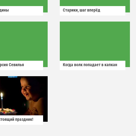
одины
Старики, шаг вперёд
рсия Севилья
Когда волк попадает в капкан
астоящий праздник!