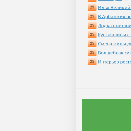
Илья Великий
25
В Арбатских п
25
Лодка с ветло
25
Куст малины с
25
Смена жильцо
25
Волшебная си
25
Интерьер рест
25