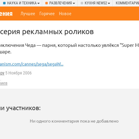
НАУКА И ТЕХНИКА
РАЗВЛЕЧЕНИЯ
КУХНЯ NEWS2
КОММЕНТАРИ
ения
Лучшее
Горячее
Новое
серия рекламных роликов
ключения Чеда — парня, который настолько увлёкся “Super Mon
шаре.
anism.com/cannes/sega/segaW...
kov
5 Ноября 2006
ы
риев
и участников:
Ни одного комментария пока не добавлено