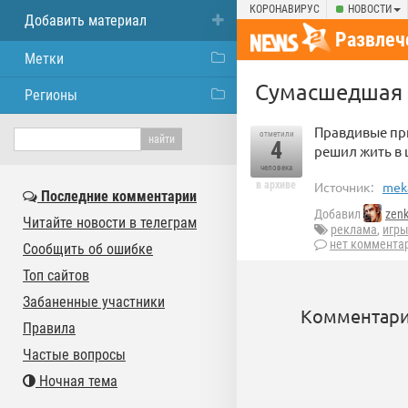
КОРОНАВИРУС
НОВОСТИ
Добавить материал
Развлеч
Метки
Сумасшедшая 
Регионы
Правдивые при
отметили
4
решил жить в 
человека
в архиве
Источник:
mek
Последние комментарии
Добавил
zen
Читайте новости в телеграм
реклама
,
игр
нет коммента
Сообщить об ошибке
Топ сайтов
Забаненные участники
Комментари
Правила
Частые вопросы
Ночная тема