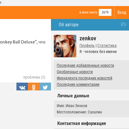
И
Вход
в мою ленту
2679
Об авторе
zenkov
key Ball Deluxe”, что
Профиль
|
Статистика
Я - человек без имени
Последние добавленные новости
Одобренные новости
проблема (2)
Френдлента последних новостей
Последние комментарии
Личные данные
Имя: Иван Зенков
Местоположение: Сахалин
Контактная информация