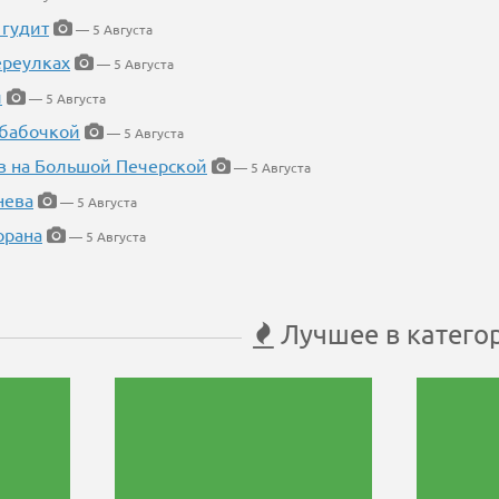
 гудит
— 5 Августа
ереулках
— 5 Августа
й
— 5 Августа
 бабочкой
— 5 Августа
в на Большой Печерской
— 5 Августа
нева
— 5 Августа
орана
— 5 Августа
Лучшее в катего