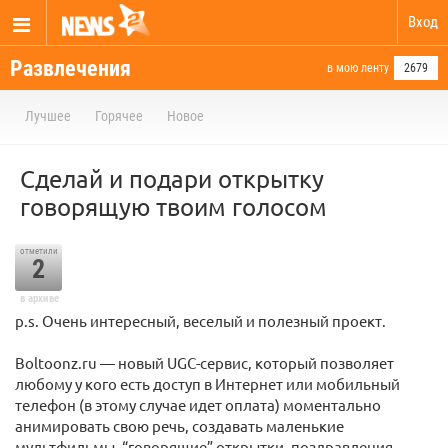
Вход
Развлечения
в мою ленту
2679
Лучшее
Горячее
Новое
Сделай и подари открытку
говорящую твоим голосом
отметили
2
в архиве
p.s. Очень интересный, веселый и полезный проект.
Boltoonz.ru — новый UGC-сервис, который позволяет
любому у кого есть доступ в Интернет или мобильный
телефон (в этому случае идет оплата) моментально
анимировать свою речь, создавать маленькие
мультфильмы, “говорящие” открытки, поздравления,