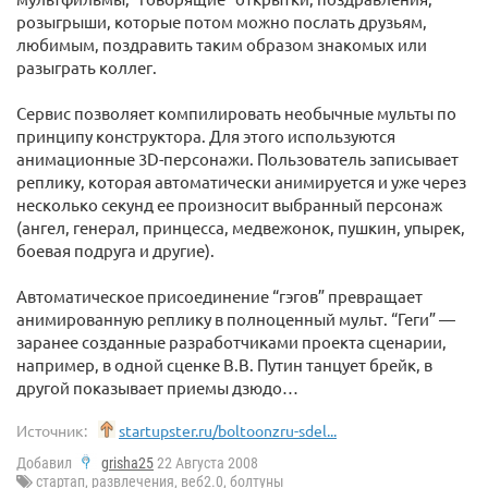
розыгрыши, которые потом можно послать друзьям,
любимым, поздравить таким образом знакомых или
разыграть коллег.
Сервис позволяет компилировать необычные мульты по
принципу конструктора. Для этого используются
анимационные 3D-персонажи. Пользователь записывает
реплику, которая автоматически анимируется и уже через
несколько секунд ее произносит выбранный персонаж
(ангел, генерал, принцесса, медвежонок, пушкин, упырек,
боевая подруга и другие).
Автоматическое присоединение “гэгов” превращает
анимированную реплику в полноценный мульт. “Геги” —
заранее созданные разработчиками проекта сценарии,
например, в одной сценке В.В. Путин танцует брейк, в
другой показывает приемы дзюдо…
Источник:
startupster.ru/boltoonzru-sdel...
Добавил
grisha25
22 Августа 2008
стартап
,
развлечения
,
веб2.0
,
болтуны