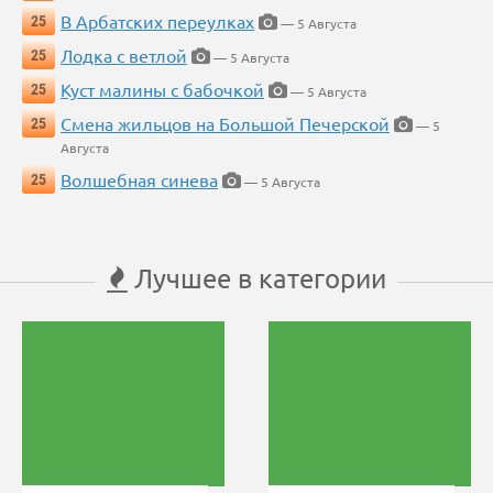
В Арбатских переулках
25
— 5 Августа
Лодка с ветлой
25
— 5 Августа
Куст малины с бабочкой
25
— 5 Августа
Смена жильцов на Большой Печерской
25
— 5
Августа
Волшебная синева
25
— 5 Августа
Лучшее в категории