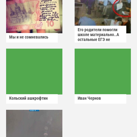
Его родители помогли
школе материально..А
Мы и не сомневались
остальные ЕГЭ не
сдадут
Кольский ашкрофтин
Иван Чернов