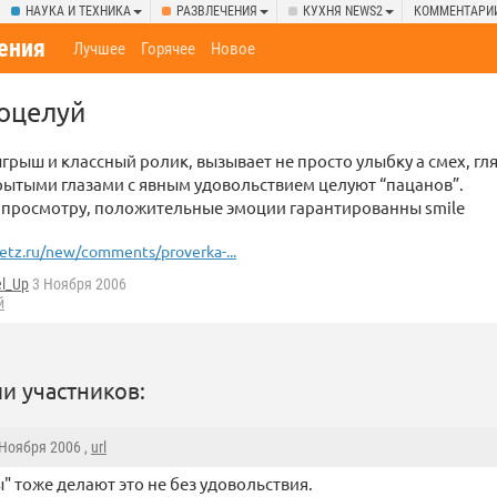
НАУКА И ТЕХНИКА
РАЗВЛЕЧЕНИЯ
КУХНЯ NEWS2
КОММЕНТАРИ
ения
Лучшее
Горячее
Новое
оцелуй
рыш и классный ролик, вызывает не просто улыбку а смех, гл
рытыми глазами с явным удовольствием целуют “пацанов”.
 просмотру, положительные эмоции гарантированны smile
etz.ru/new/comments/proverka-...
el_Up
3 Ноября 2006
й
и участников:
 Ноября 2006 ,
url
" тоже делают это не без удовольствия.