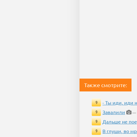
Также смотрите:
- Ты иди, иди 
9
Завалили
9
— 
Дальше не пое
9
В глуши, во мр
9