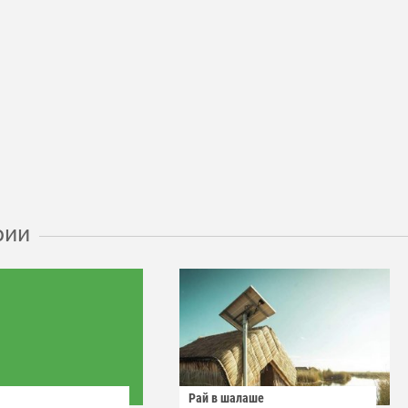
рии
Рай в шалаше