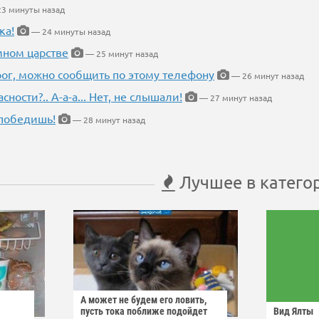
3 минуты назад
ка!
— 24 минуты назад
мном царстве
— 25 минут назад
рог, можно сообщить по этому телефону
— 26 минут назад
ности?.. А-а-а... Нет, не слышали!
— 27 минут назад
победишь!
— 28 минут назад
Лучшее в катего
А может не будем его ловить,
пусть тока поближе подойдет
Вид Ялты