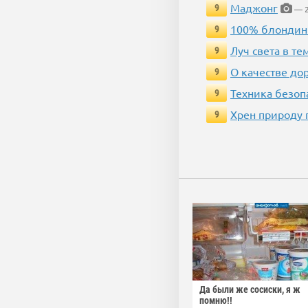
Маджонг
9
— 2
100% блондин
9
Луч света в те
9
О качестве до
9
Техника безопас
9
Хрен природу 
9
Да были же сосиски, я ж
помню!!