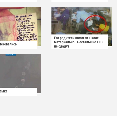
Его родители помогли школе
материально..А остальные ЕГЭ
омневались
не сдадут
узыка