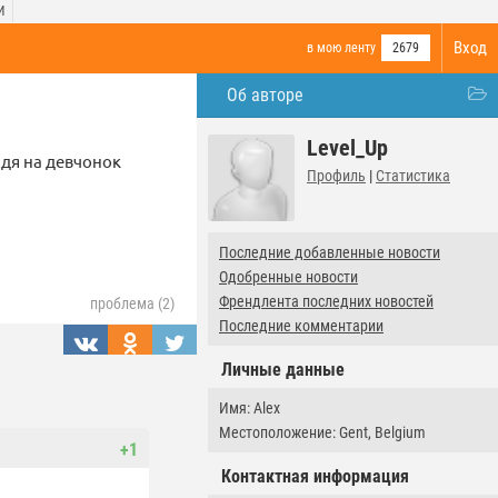
И
Вход
в мою ленту
2679
Об авторе
Level_Up
ядя на девчонок
Профиль
|
Статистика
Последние добавленные новости
Одобренные новости
Френдлента последних новостей
проблема (2)
Последние комментарии
Личные данные
Имя: Alex
Местоположение: Gent, Belgium
+1
Контактная информация