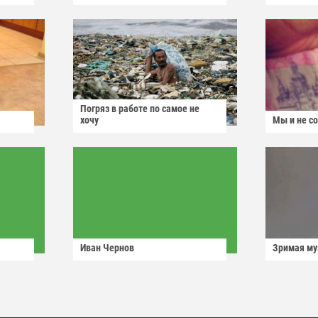
Погряз в работе по самое не
хочу
Мы и не с
Иван Чернов
Зримая м