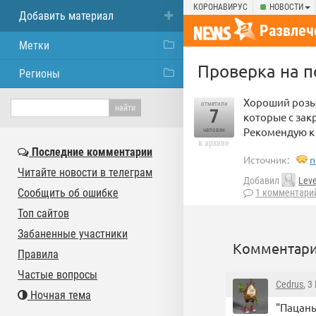
КОРОНАВИРУС
НОВОСТИ
Добавить материал
Развлеч
Метки
Проверка на п
Регионы
Хороший розыг
отметили
7
которые с зак
Рекомендую к
человек
в архиве
Последние комментарии
Источник:
n
Читайте новости в телеграм
Добавил
Lev
Сообщить об ошибке
1 комментари
Топ сайтов
Забаненные участники
Комментари
Правила
Частые вопросы
Cedrus
, 3
Ночная тема
"Пацаны