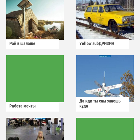
Рай в шалаше
Yellow subДРИЗИН
Да иди ты сам знаешь
Работа мечты
куда