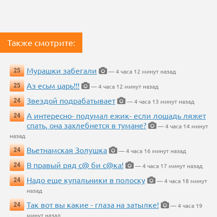
Также смотрите:
Мурашки забегали
25
— 4 часа 12 минут назад
Аз есьм царь!!!
25
— 4 часа 12 минут назад
Звездой подрабатывает
24
— 4 часа 13 минут назад
А интересно- подумал ежик- если лошадь ляжет
24
спать, она захлебнется в тумане?
— 4 часа 14 минут
назад
Вьетнамская Золушка
24
— 4 часа 16 минут назад
В правый ряд с@ би с@ка!
24
— 4 часа 17 минут назад
Надо еще купальники в полоску
24
— 4 часа 18 минут
назад
Так вот вы какие - глаза на затылке!
24
— 4 часа 19
минут назад