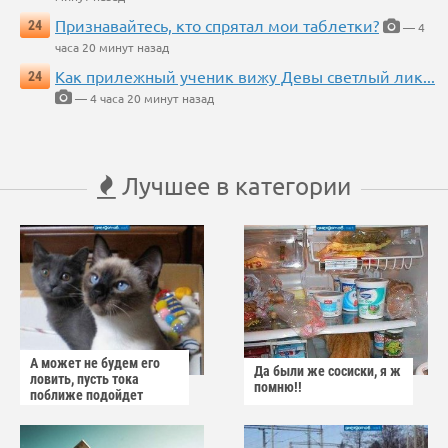
Признавайтесь, кто спрятал мои таблетки?
24
— 4
часа 20 минут назад
Как прилежный ученик вижу Девы светлый лик...
24
— 4 часа 20 минут назад
Лучшее в категории
А может не будем его
Да были же сосиски, я ж
ловить, пусть тока
помню!!
поближе подойдет