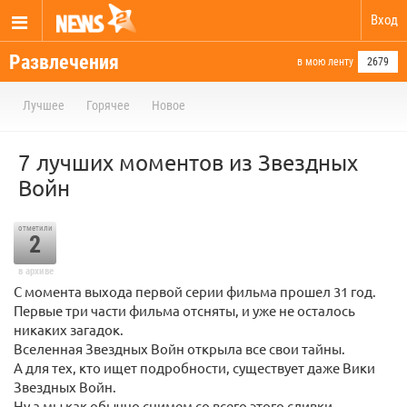
Вход
Развлечения
в мою ленту
2679
Лучшее
Горячее
Новое
7 лучших моментов из Звездных
Войн
отметили
2
в архиве
С момента выхода первой серии фильма прошел 31 год.
Первые три части фильма отсняты, и уже не осталось
никаких загадок.
Вселенная Звездных Войн открыла все свои тайны.
А для тех, кто ищет подробности, существует даже Вики
Звездных Войн.
Ну а мы как обычно снимем со всего этого сливки.