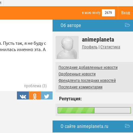
И
Вход
в мою ленту
2679
Об авторе
animeplaneta
Пусть так, я не буду с
Профиль
|
Статистика
мнилась именно эта. А
Последние добавленные новости
Одобренные новости
Френдлента последних новостей
проблема (3)
Последние комментарии
Репутация:
О сайте animeplaneta.ru