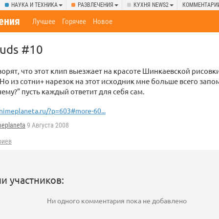
НАУКА И ТЕХНИКА
РАЗВЛЕЧЕНИЯ
КУХНЯ NEWS2
КОММЕНТАРИ
ения
Лучшее
Горячее
Новое
ouds #10
рят, что этот клип выезжает на красоте Шинкаевской рисовки. 
 Но из сотни+ нарезок на этот исходник мне больше всего запо
чему?” пусть каждый ответит для себя сам.
nimeplaneta.ru/?p=603#more-60...
meplaneta
9 Августа 2008
риев
и участников:
Ни одного комментария пока не добавлено