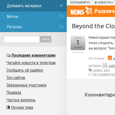
КОРОНАВИРУС
НОВОСТИ
Добавить материал
Развлеч
Метки
Beyond the Cl
Регионы
Некоторые гово
отметил
1
этим спорить.
на вопрос “по
человек
в архиве
Последние комментарии
Источник:
a
Читайте новости в телеграм
Добавил
ani
Сообщить об ошибке
anime
,
amv
нет коммента
Топ сайтов
Забаненные участники
Правила
Комментари
Частые вопросы
Ночная тема