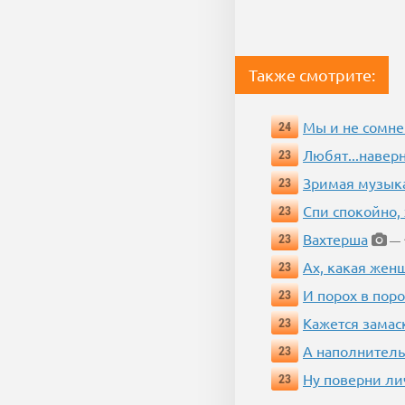
Также смотрите:
Мы и не сомне
24
Любят...навер
23
Зримая музык
23
Спи спокойно, 
23
Вахтерша
23
— 1
Ах, какая жен
23
И порох в поро
23
Кажется замас
23
А наполнитель
23
Ну поверни ли
23