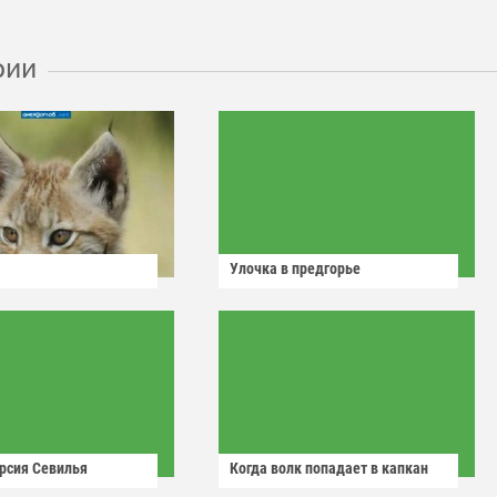
рии
Улочка в предгорье
рсия Севилья
Когда волк попадает в капкан