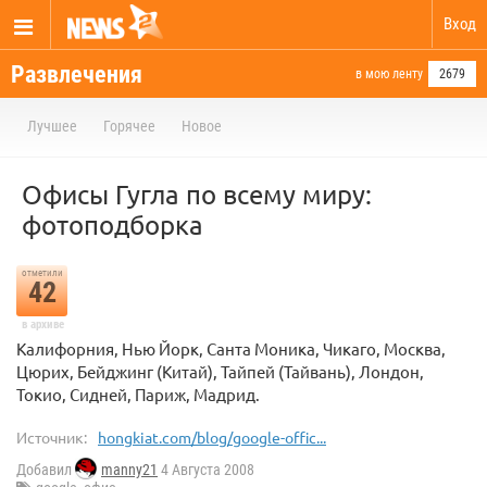
Вход
Развлечения
в мою ленту
2679
Лучшее
Горячее
Новое
Офисы Гугла по всему миру:
фотоподборка
отметили
42
в архиве
Калифорния, Нью Йорк, Санта Моника, Чикаго, Москва,
Цюрих, Бейджинг (Китай), Тайпей (Тайвань), Лондон,
Токио, Сидней, Париж, Мадрид.
Источник:
hongkiat.com/blog/google-offic...
Добавил
manny21
4 Августа 2008