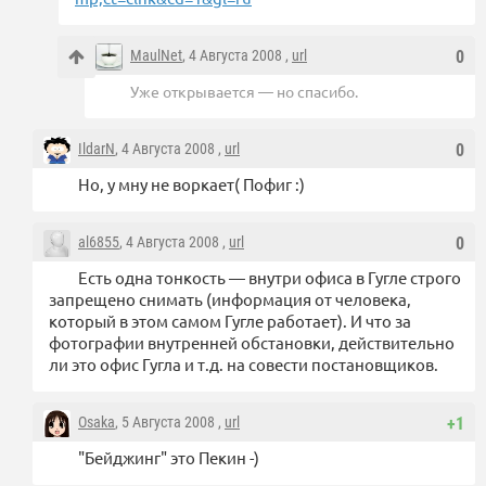
MaulNet
, 4 Августа 2008 ,
url
0
Уже открывается — но спасибо.
IldarN
, 4 Августа 2008 ,
url
0
Но, у мну не воркает( Пофиг :)
al6855
, 4 Августа 2008 ,
url
0
Есть одна тонкость — внутри офиса в Гугле строго
запрещено снимать (информация от человека,
который в этом самом Гугле работает). И что за
фотографии внутренней обстановки, действительно
ли это офис Гугла и т.д. на совести постановщиков.
Osaka
, 5 Августа 2008 ,
url
+1
"Бейджинг" это Пекин -)