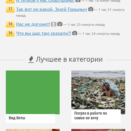
— 1 час 16 минут назад
Так вот он какой, Змей Горыныч
17
— 1 час 21 минуту
назад
Нас не догонят!
16
— 1 час 23 минуты назад
Что вы щас там сказали?!
16
— 1 час 24 минуты назад
Лучшее в категории
Погряз в работе по
Вид Ялты
самое не хочу