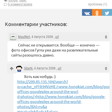
google
,
офис
6 комментариев
проблема (1)
Комментарии участников:
MaulNet
, 4 Августа 2008 ,
url
0
Сейчас не открывается. Вообще — конечно —
фото офисов Гугла уже даже на развлекательные
сайты разошлось давно.
IldarN
, 4 Августа 2008 ,
url
0
Хоть как-нибудь :)
http://209.85.135.104/search?
q=cache:_nFNt94VzHEJ:www.hongkiat.com/blog/goog
offices-googleplex-around-the-worl
d-photos/+http://www.hongkiat.com/blog/google-
offices-googleplex-around-the-world-
photos/&hl=ru&a
mp;ct=clnk&cd=1&gl=ru