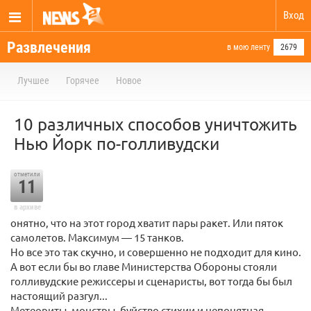
Вход
Развлечения
в мою ленту
2679
Лучшее
Горячее
Новое
10 различных способов уничтожить
Нью Йорк по-голливудски
отметили
11
в архиве
онятно, что на этот город хватит пары ракет. Или пяток
самолетов. Максимум — 15 танков.
Но все это так скучно, и совершенно не подходит для кино.
А вот если бы во главе Министерства Обороны стояли
голливудские режиссеры и сценаристы, вот тогда бы был
настоящий разгул...
Метеориты, монстры, буйство стихии и непонятная