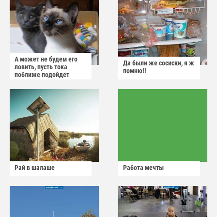
А может не будем его
Да были же сосиски, я ж
ловить, пусть тока
помню!!
поближе подойдет
Рай в шалаше
Работа мечты