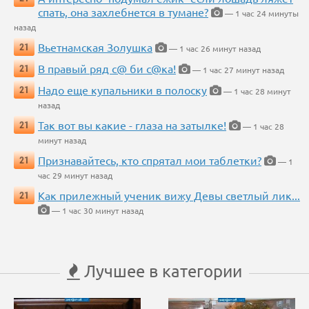
спать, она захлебнется в тумане?
— 1 час 24 минуты
назад
Вьетнамская Золушка
21
— 1 час 26 минут назад
В правый ряд с@ би с@ка!
21
— 1 час 27 минут назад
Надо еще купальники в полоску
21
— 1 час 28 минут
назад
Так вот вы какие - глаза на затылке!
21
— 1 час 28
минут назад
Признавайтесь, кто спрятал мои таблетки?
21
— 1
час 29 минут назад
Как прилежный ученик вижу Девы светлый лик...
21
— 1 час 30 минут назад
Лучшее в категории